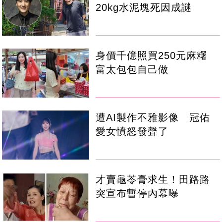
20kg水泥塊死因成謎
身價千億照買250元麻糬
富太包包自己做
遭AI製作不雅影像 冠佑
愛女憤怒發聲了
才賣龜苓膏求生！田路路
突宣布暫停內幕曝