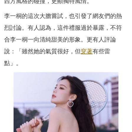
西方風格的碰撞，更顯獨特風情。
李一桐的這次大膽嘗試，也引發了網友們的熱
烈討論。有人認為，這件禮服過於暴露，不符
合李一桐一向清純甜美的形象。更有人評論
說：「雖然她的氣質很好，但
穿著
有些雷
點」。