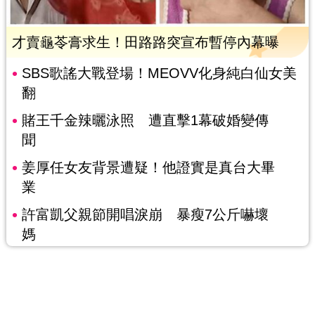
才賣龜苓膏求生！田路路突宣布暫停內幕曝
SBS歌謠大戰登場！MEOVV化身純白仙女美
翻
賭王千金辣曬泳照 遭直擊1幕破婚變傳
聞
姜厚任女友背景遭疑！他證實是真台大畢
業
許富凱父親節開唱淚崩 暴瘦7公斤嚇壞
媽