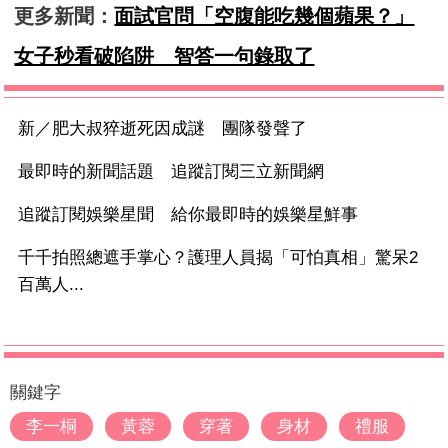
更多新聞：
面試官問「空腹能吃幾個蘋果？」
女子秒看破陷阱 智答一句錄取了
新／肥大叔猝逝死因成謎 團隊發聲了
最即時的新聞話題 追蹤訂閱三立新聞網
追蹤訂閱娛樂星聞 給你最即時的娛樂星鮮事
千千拍照總遮手掌心？護理人員揭「可怕真相」驚呆2
百萬人...
關鍵字
李一桐
黃蓉
穿著
身材
禮服