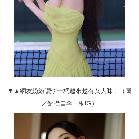
▼▲網友紛紛讚李一桐越來越有女人味！（圖
／翻攝自李一桐IG）