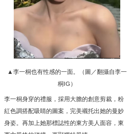
▲李一桐也有性感的一面。（圖／翻攝自李一
桐IG）
李一桐身穿的禮服，採用大膽的創意剪裁，粉
紅色調搭配吸睛的圖案，完美襯托出她的曼妙
身姿。再加上她那標誌性的東方美人面容，東