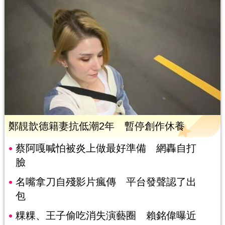
鄭靚歆德籍妻抗低潮2年 暫停創作休養
蔡阿嘎喊怕被炎上做最好準備 網轟自打
臉
名嘴拿刀自殘影片瘋傳 平台發聲認了出
包
粿粿、王子偷吃消失演藝圈 賴銘偉曝近