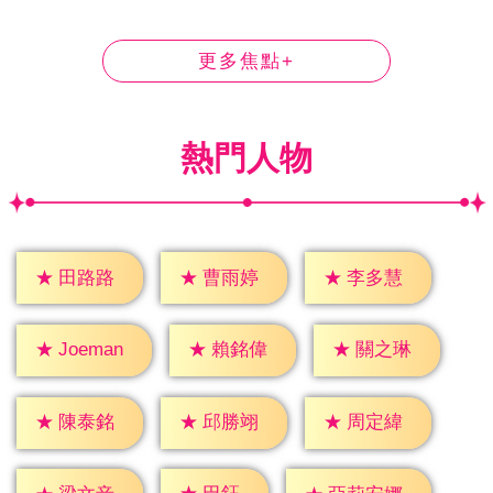
更多焦點+
熱門人物
★
田路路
★
曹雨婷
★
李多慧
★
賴銘偉
★
關之琳
★
Joeman
★
陳泰銘
★
邱勝翊
★
周定緯