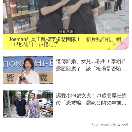
Joeman前員工跳槽李多慧團隊！「新片熟面孔」網
一眼秒認出：被挖走了
遭傳離婚、女兒非親生！李翊君
露面回應了 談「檢場是否驗
DNA」反應曝
認愛小24歲女友！71歲姜厚任挨
酸「恐被騙」霸氣公開39年前鐵
證回應了
Recommended by