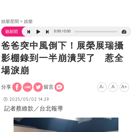
娛樂星聞
娛樂
0:00
0:00
聽新聞
爸爸突中風倒下！展榮展瑞攝
影棚錄到一半崩潰哭了 惹全
場淚崩
A-
A
A+
分享
留言
2025/05/02 14:29
記者蔡維歆／台北報導