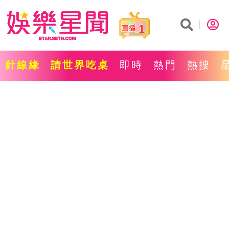
1
針線緣
請世界吃桌
即時
熱門
熱搜