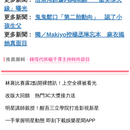
線」曝光
更多新聞：
鬼鬼鬆口「第二胎動向」 認了小
孩生父
更多新聞：
獨／Makiyo控楊丞琳忘本 麻衣揭
她真面目
推薦圖輯
鍾瑶代班楊千霈主持時尚節目
林襄比賽露2點開裸體趴！上空全裸被看光
改版大回饋 熱門3C大獎接力送
明星講師親授！醒吾三立學院打造影視新星
一手掌握明星動態 即刻下載娛樂星聞APP