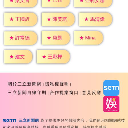
★
巴鈺
★
梁文音
★
亞莉安娜
★
王國旌
★
陳美琪
★
馬清偉
★
康凱
★
Mina
★
許常德
★
建文
★
王彩樺
關於三立新聞網
隱私權聲明
三立新聞自律守則
合作提案窗口
意見反應
三立新聞網
為了提供更好的閱讀內容，我們使用相關網站技
Copyright ©2026 Sanlih E-Television All Rights
術來改善使用者體驗，也尊重用戶的隱私權，特別提出聲明。