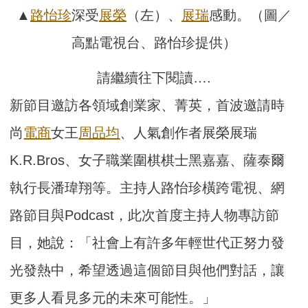
▲
路怡珍
深受
展榮
（左）、
展瑞
感動。（圖／
高點電視台、路怡珍提供）
請繼續往下閱讀….
新節目邀訪各領域創業家、菁英，首波邀請時
尚
電商
女王
周品均
、人氣創作者展榮展瑞
K.R.Bros、女子職業圍棋棋士黑嘉嘉、薩泰爾
執行長潘瑋翔等。主持人路怡珍橫跨電視、網
路節目與Podcast，此次首度主持人物專訪節
目，她說：「社會上有許多年輕世代正努力發
光發熱中，希望透過這個節目與他們對話，讓
更多人看見多元的未來可能性。」