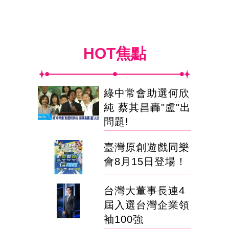
HOT焦點
綠中常會助選何欣
純 蔡其昌轟"盧"出
問題!
臺灣原創遊戲同樂
會8月15日登場！
台灣大董事長連4
屆入選台灣企業領
袖100強