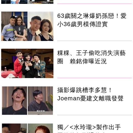
63歲關之琳爆奶孫戀！愛
小36歲男模傳證實
粿粿、王子偷吃消失演藝
圈 賴銘偉曝近況
攝影爆跳槽李多慧！
Joeman憂建文離職發聲
獨／<水玲瓏>製作出手