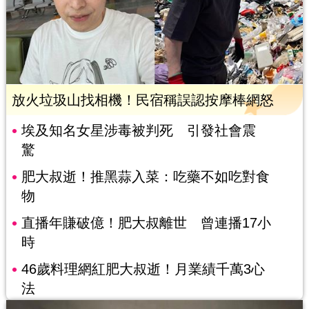
放火垃圾山找相機！民宿稱誤認按摩棒網怒
埃及知名女星涉毒被判死 引發社會震
驚
肥大叔逝！推黑蒜入菜：吃藥不如吃對食
物
直播年賺破億！肥大叔離世 曾連播17小
時
46歲料理網紅肥大叔逝！月業績千萬3心
法