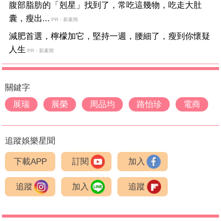
腹部脂肪的「剋星」找到了，常吃這幾物，吃走大肚
囊，瘦出...
PR・新素簡
減肥首選，檸檬加它，堅持一週，腰細了，瘦到你懷疑
人生
PR・新素簡
關鍵字
展瑞
展榮
周品均
路怡珍
電商
追蹤娛樂星聞
下載APP
訂閱
加入
追蹤
加入
追蹤