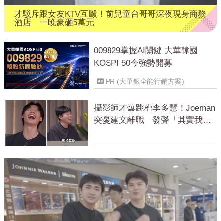
才駁斥跟女友KTV互毆！前兒童台哥哥深夜現身商務
酒店 一晚豪砸5萬元
009829掌握AI關鍵 大華韓國
KOSPI 50今強勢開募
PR (大華銀全能行銷方案)
攝影師才爆跳槽李多慧！Joeman
突憂建文離職 發聲「其實我很
清楚」