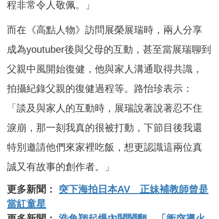
程非常令人敬佩。」
而在《高點人物》訪問展榮展瑞時，兩人分享
成為youtuber後與父母的互動，甚至當展瑞聊到
父親中風開始復健，他與家人溝通取得共識，
拍攝紀錄父親的復健過程等。路怡珍表示：
「談及與家人的互動時，展瑞說著說著忍不住
淚崩，那一刻我真的很被打動，下節目後我還
特別邀請他們來家裡吃飯，想更認識這兩位真
誠又有故事的創作者。」
更多新聞：
突下海拍日本AV 正妹補教師曾是
當紅童星
更多新聞：
浩角翔起爆內鬨鬧翻 「衝突導火