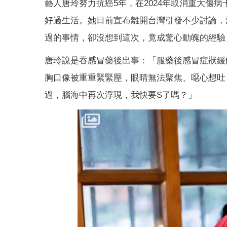
藝人唐玲努力抗癌5年，在2024年取消重大傷
好過生活。她日前宣布離開台灣引發不少討論，
過的事情，卻沒想到這次，竟成驚心動魄的經驗
唐玲說是吞感冒藥後出事：「服藥後感冒症狀緩
胸口像被重重緊緊壓，眼睛無法聚焦、噁心想吐
過，腦海中再次浮現，我快要S了嗎？」