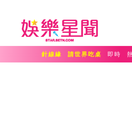
針線緣
請世界吃桌
即時