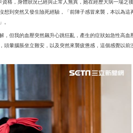
病卡資格，身體狀況已經與正常人無異，她在經歷大病一場之
沒想到突然又發生險死經驗，「前陣子感冒來襲，本以為這
」。
解，但我的血壓突然飆升心跳狂亂，產生的症狀如急性高血
，頭暈腦脹坐立難安，以及突然來襲疲憊感，這個感覺以前