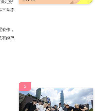
後決定好
再平常不
壓發作，
沒有經歷
5