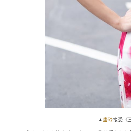
▲
唐玲
接受《