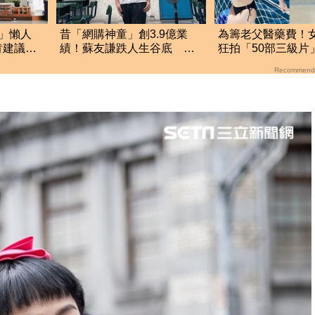
」懶人
昔「網購神童」創3.9億業
為籌老父醫藥費！
肯建議：
績！蘇友謙跌人生谷底 日
狂拍「50部三級片
領700元零用錢重出發
大哭：沒靈魂了
Recommend