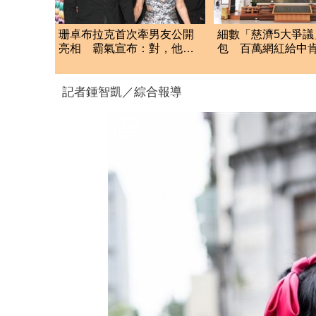
珊卓布拉克首次牽男友公開
細數「慈濟5大爭議
亮相 霸氣宣布：對，他是
包 百萬網紅給中
我男友
需重建信任
記者鍾智凱／綜合報導