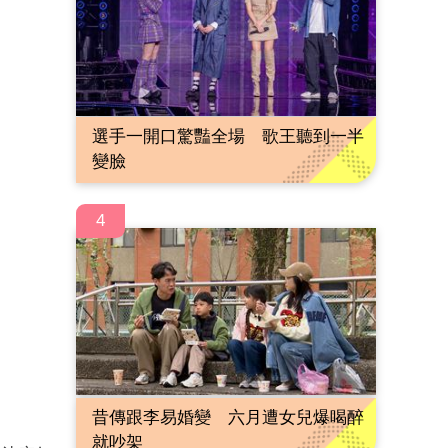
選手一開口驚豔全場 歌王聽到一半
變臉
4
昔傳跟李易婚變 六月遭女兒爆喝醉
就吵架