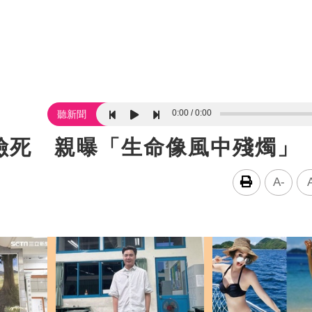
0:00
0:00
聽新聞
險死 親曝「生命像風中殘燭」
A-