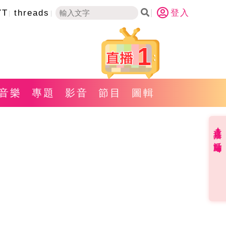
YT
threads
登入
1
音樂
專題
影音
節目
圖輯
直播✦活動