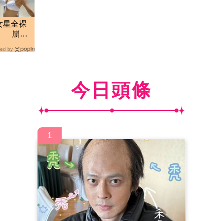
女星全裸
」 崩潰
ed by
今日頭條
1