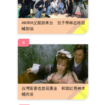
AKIRA父親節來台 兒子學林志玲甜
喊加油
6
台灣富婆也曾花重金 和當紅男神木
桶共浴