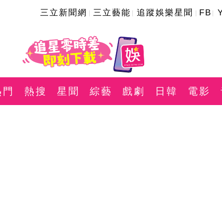
三立新聞網
三立藝能
追蹤娛樂星聞
FB
熱門
熱搜
星聞
綜藝
戲劇
日韓
電影