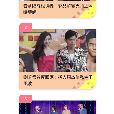
昔赴陸尋根挨轟 郭品超變禿頭近照
嚇壞網
2
劉若雪首度回應！捲入周杰倫私生子
風波
3