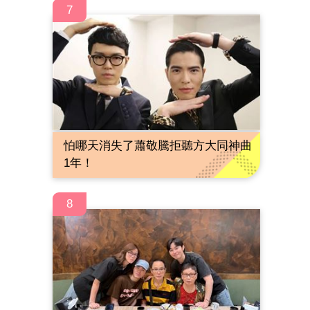
7
怕哪天消失了蕭敬騰拒聽方大同神曲
1年！
8