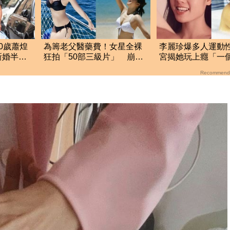
0歲蕭煌
為籌老父醫藥費！女星全裸
李麗珍爆多人運動
新婚半年
狂拍「50部三級片」 崩潰
宮揭她玩上癮「一個
大哭：沒靈魂了
次」榨乾情夫
Recommend