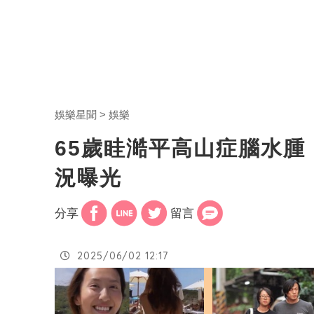
娛樂星聞
娛樂
65歲眭澔平高山症腦水
況曝光
分享
留言
2025/06/02 12:17