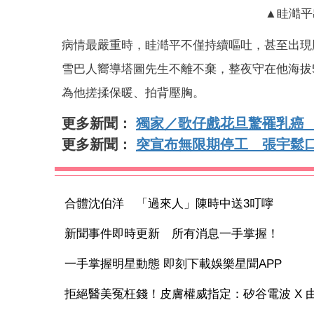
▲眭澔平
病情最嚴重時，眭澔平不僅持續嘔吐，甚至出現
雪巴人嚮導塔圖先生不離不棄，整夜守在他海拔
為他搓揉保暖、拍背壓胸。
更多新聞：
獨家／歌仔戲花旦驚罹乳癌 
更多新聞：
突宣布無限期停工 張宇鬆
合體沈伯洋 「過來人」陳時中送3叮嚀
新聞事件即時更新 所有消息一手掌握！
一手掌握明星動態 即刻下載娛樂星聞APP
拒絕醫美冤枉錢！皮膚權威指定：矽谷電波 X 由內