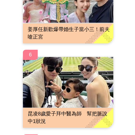
姜厚任新歡爆帶婚生子當小三！前夫
嗆正宮
6
昆凌8歲愛子拜中醫為師 幫把脈說
中1狀況