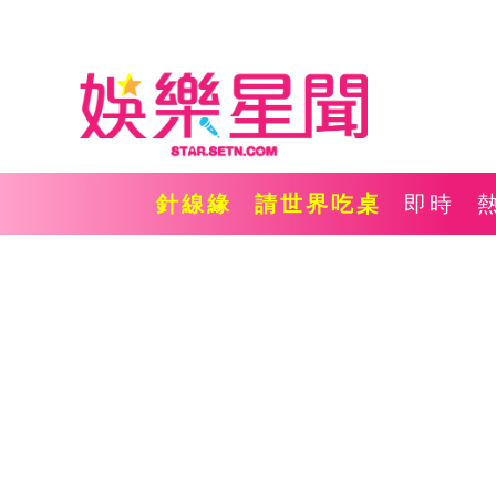
針線緣
請世界吃桌
即時