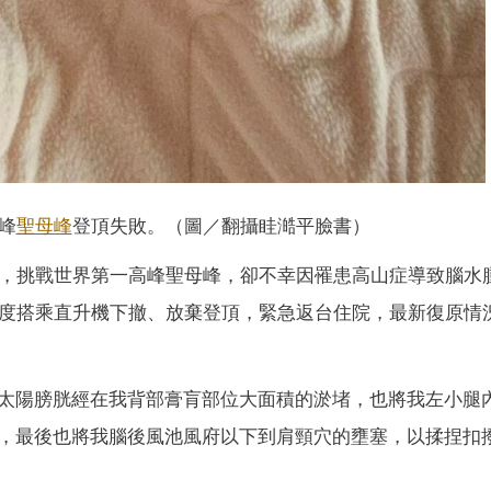
峰
聖母峰
登頂失敗。（圖／翻攝眭澔平臉書）
脈，挑戰世界第一高峰聖母峰，卻不幸因罹患高山症導致腦水
三度搭乘直升機下撤、放棄登頂，緊急返台住院，最新復原情
太陽膀胱經在我背部膏肓部位大面積的淤堵，也將我左小腿
，最後也將我腦後風池風府以下到肩頸穴的壅塞，以揉捏扣