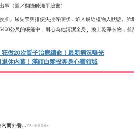
出事（圖／翻攝眭澔平臉書）
脫肛、尿失禁與排便失控等症狀，陷入幾近植物人狀態。所
5460公尺的帳篷中，耐心為他清潔全身、換上乾淨衣物，並
狂做20次質子治療續命！最新病況曝光
口退休內幕！滿頭白髮投奔身心靈領域
而外養...
PR・矽谷電波X