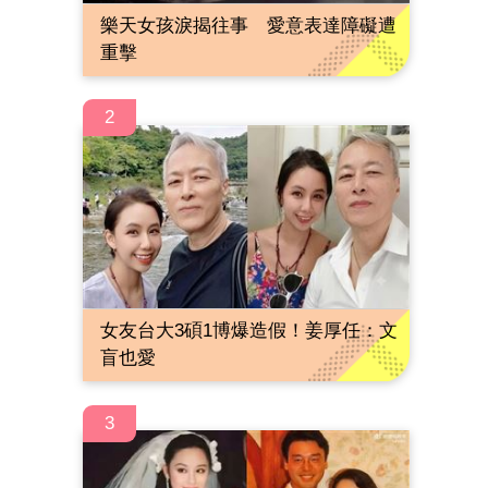
樂天女孩淚揭往事 愛意表達障礙遭
重擊
2
女友台大3碩1博爆造假！姜厚任：文
盲也愛
3