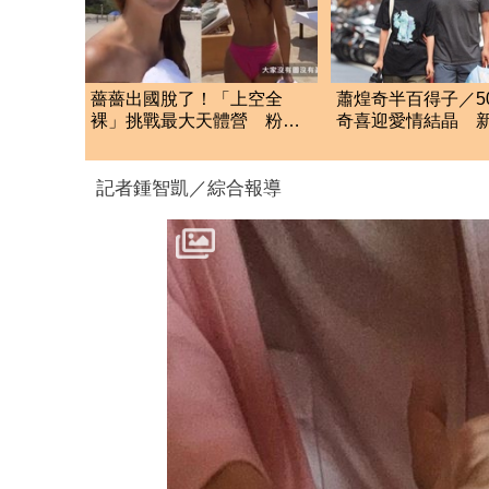
薔薔出國脫了！「上空全
蕭煌奇半百得子／5
裸」挑戰最大天體營 粉紅
奇喜迎愛情結晶 
美胸被路人狂讚
「愛妻懷孕3個月」
記者鍾智凱／綜合報導