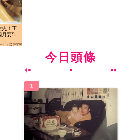
性史！正
月要52
ed by
今日頭條
1