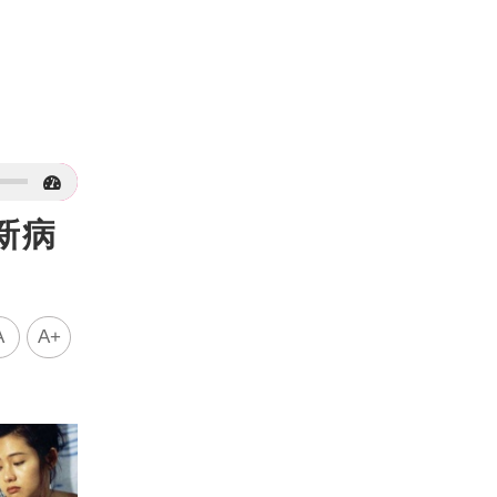
新病
A
A+