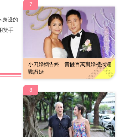
7
幸身邊的
用雙手
小刀婚姻告終 昔砸百萬辦婚禮找連
戰證婚
8