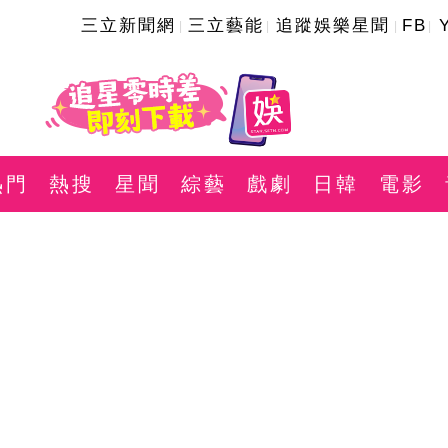
三立新聞網
三立藝能
追蹤娛樂星聞
FB
熱門
熱搜
星聞
綜藝
戲劇
日韓
電影