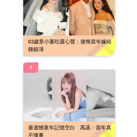
63歲章小蕙吐露心聲：後悔當年嫁給
鍾鎮濤
4
最遺憾童年記憶空白 禹菡：當年真
不懂事