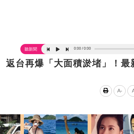
0:00
0:00
聽新聞
腫 返台再爆「大面積淤堵」！最
A-