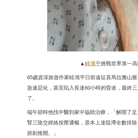
▲
眭澔平
挑戰世界第一高
65歲資深旅遊作家眭澔平日前遠征喜馬拉雅山
急速惡化，甚至陷入長達60小時的昏迷，最終
了。
端午節時他找中醫到家中協助治療，「解開了足
腎三陰交經絡按壓通暢，原本上達阻滯全數排除
抓剝推開。」