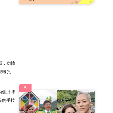
腫，病情
況曝光
5
內側肝脾
撥的手技