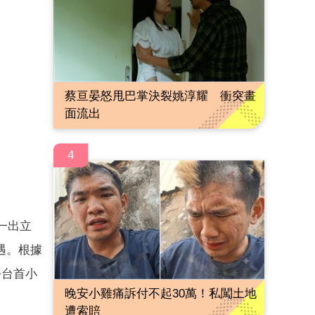
蔡亘晏怒甩巴掌決裂姚淳耀 衝突畫
面流出
4
一出立
冷遇。根據
平台首小
晚安小雞痛訴付不起30萬！私闖土地
遭索賠