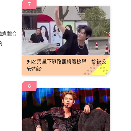
7
地媒體合
的
知名男星下班路寵粉遭檢舉 慘被公
安約談
8