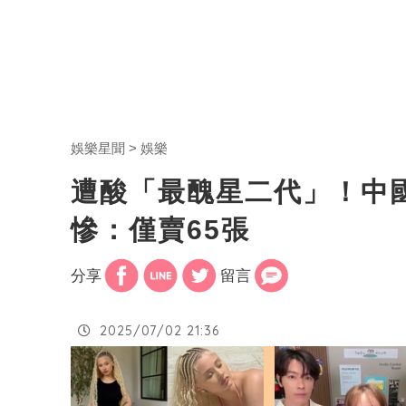
娛樂星聞
娛樂
遭酸「最醜星二代」！中國
慘：僅賣65張
分享
留言
2025/07/02 21:36