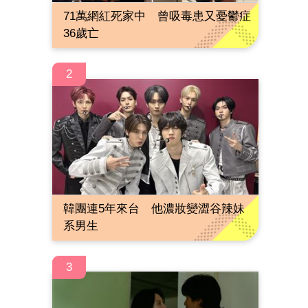
71萬網紅死家中 曾吸毒患又憂鬱症
36歲亡
2
韓團連5年來台 他濃妝變澀谷辣妹
系男生
3