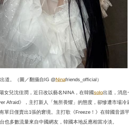
出道。（圖／翻攝自IG @
Nina
friends_official）
陽女兒沈佳潤，近日改以藝名NINA，在韓國
solo
出道，消息
er Afraid》，主打新人「無所畏懼」的態度，卻慘遭市場
至有單日僅賣出1張的窘境。主打歌《Freeze！》在韓國音源
歌舞台也多數流量來自中國網友，韓國本地反應相當冷淡。