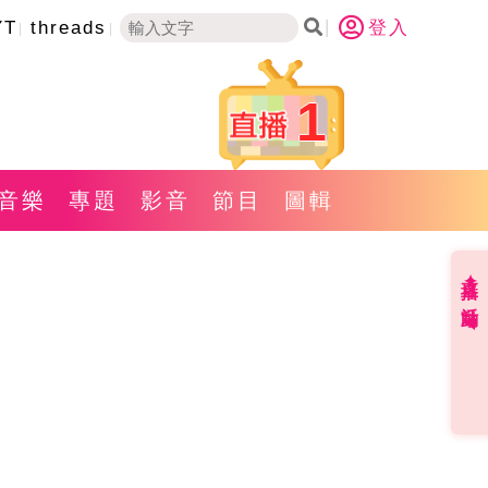
YT
threads
登入
1
音樂
專題
影音
節目
圖輯
直播✦活動