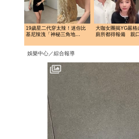
19歲星二代穿太辣！迷你比
大咖女團揭YG嚴格
基尼辣洩「神秘三角地
廁所都得報備 親
帶」 性暗示打扮惹議
超羨慕少女時代
娛樂中心／綜合報導