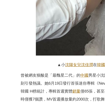
▲小
沈陽
女兒
沈佳潤
在
韓國
曾被網友狠酸是「最醜星二代」的
中國
男星小沈
刻引發熱議。她6月19日發行首張迷你專輯《Nev
韓國 H榜統計，專輯首週實體
銷量
僅65張，甚
時僅獲7個讚，MV首週播放量約2000次，打