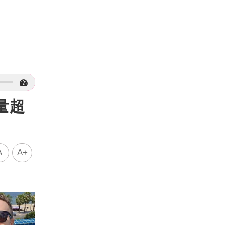
量超
A
A+