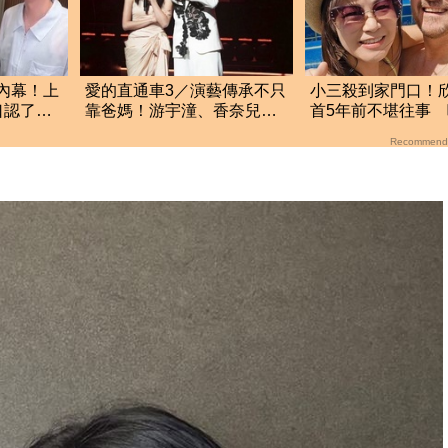
內幕！上
愛的直通車3／演藝傳承不只
小三殺到家門口！
口認了：
靠爸媽！游宇潼、香奈兒、
首5年前不堪往事
顏若霏用實力圈粉
結束考驗才開始」
Recommend