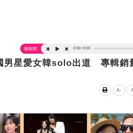
0:00
0:00
聽新聞
男星愛女韓solo出道 專輯銷
A-