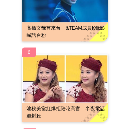
高橋文哉首來台 &TEAM成員K錄影
喊話台粉
6
池秋美當紅爆拒陪吃高官 半夜電話
遭封殺