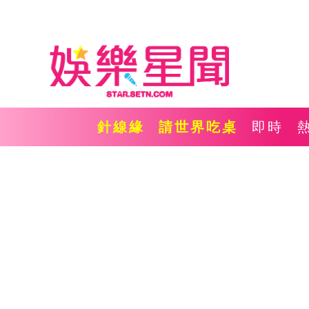
針線緣
請世界吃桌
即時