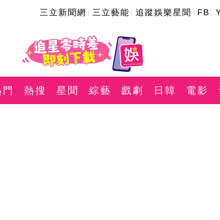
三立新聞網
三立藝能
追蹤娛樂星聞
FB
熱門
熱搜
星聞
綜藝
戲劇
日韓
電影