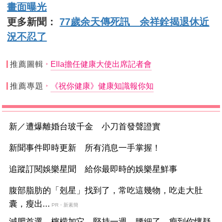
畫面曝光
更多新聞：
77歲余天傳死訊 余祥銓揭退休近
況不忍了
推薦圖輯
Ella擔任健康大使出席記者會
推薦專題
《祝你健康》健康知識報你知
新／遭爆離婚台玻千金 小刀首發聲證實
新聞事件即時更新 所有消息一手掌握！
追蹤訂閱娛樂星聞 給你最即時的娛樂星鮮事
腹部脂肪的「剋星」找到了，常吃這幾物，吃走大肚
囊，瘦出...
PR・新素簡
減肥首選，檸檬加它，堅持一週，腰細了，瘦到你懷疑