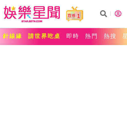
1
針線緣
請世界吃桌
即時
熱門
熱搜