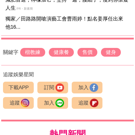
人生
PR・新素簡
獨家／田路路開嗆演藝工會曹雨婷！點名姜厚任出來
他16...
關鍵字
楷教練
健康餐
售價
健身
追蹤娛樂星聞
下載APP
訂閱
加入
追蹤
加入
追蹤
熱門新聞