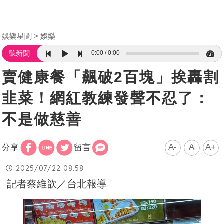
娛樂星聞
娛樂
0:00
0:00
聽新聞
賣健康餐「飆破2百塊」挨轟割
韭菜！網紅教練發聲不忍了：
不是做慈善
A-
A
A+
分享
留言
2025/07/22 08:58
記者蔡維歆／台北報導