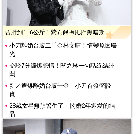
曾胖到116公斤！紫布爾揭肥胖黑暗期
小刀離婚台玻二千金林文晴！情變原因曝
光
交談7分鐘爆戀情！關之琳一句話終結緋
聞
新／遭爆離婚台玻千金 小刀首發聲證
實
28歲女星無預警生了 閃婚2年迎愛的結
晶