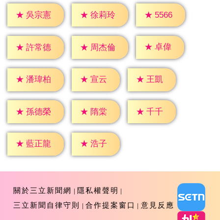
★
5566
★
吳宗憲
★
徐莉玲
★
卓偉
★
許常德
★
周杰倫
★
宣云
★
王凱
★
潘瑋柏
★
隋棠
★
千千
★
孫德榮
★
浩子
★
藍正龍
關於三立新聞網
隱私權聲明
三立新聞自律守則
合作提案窗口
意見反應