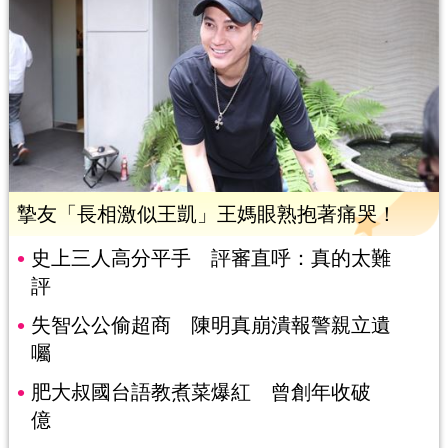
摯友「長相激似王凱」王媽眼熟抱著痛哭！
史上三人高分平手 評審直呼：真的太難
評
失智公公偷超商 陳明真崩潰報警親立遺
囑
肥大叔國台語教煮菜爆紅 曾創年收破
億