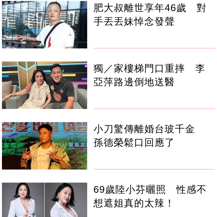
肥大叔離世享年46歲 對
手丟丟妹悼念發聲
獨／家樓梯門口重摔 李
亞萍路邊倒地送醫
小刀驚傳離婚台玻千金
孫德榮鬆口回應了
69歲陸小芬曬照 性感不
想遮姐真的太辣！