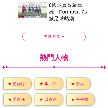
8國球員齊聚高
雄 Formosa 7s
掀足球熱潮
更多焦點+
熱門人物
★
余天
★
曹雨婷
★
李亞萍
★
姜厚任
★
田路路
★
丟丟妹