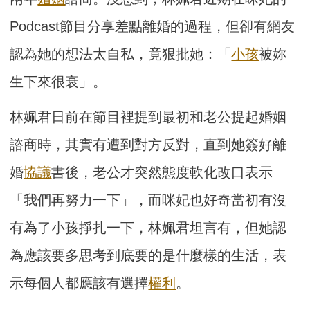
Podcast節目分享差點離婚的過程，但卻有網友
認為她的想法太自私，竟狠批她：「
小孩
被妳
生下來很衰」。
林姵君日前在節目裡提到最初和老公提起婚姻
諮商時，其實有遭到對方反對，直到她簽好離
婚
協議
書後，老公才突然態度軟化改口表示
「我們再努力一下」，而咪妃也好奇當初有沒
有為了小孩掙扎一下，林姵君坦言有，但她認
為應該要多思考到底要的是什麼樣的生活，表
示每個人都應該有選擇
權利
。