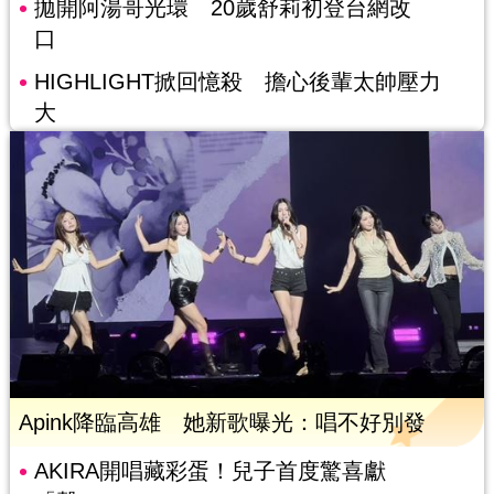
拋開阿湯哥光環 20歲舒莉初登台網改
口
HIGHLIGHT掀回憶殺 擔心後輩太帥壓力
大
Apink降臨高雄 她新歌曝光：唱不好別發
AKIRA開唱藏彩蛋！兒子首度驚喜獻