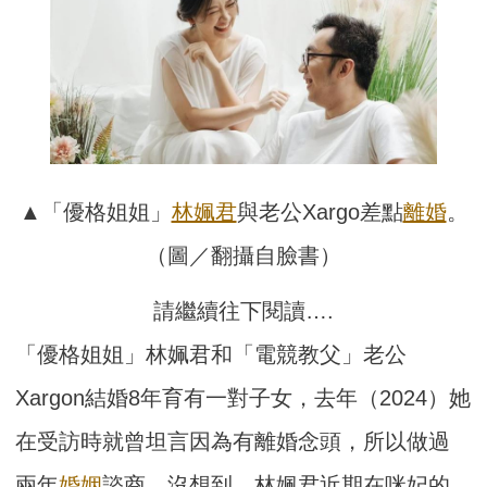
▲「優格姐姐」
林姵君
與老公Xargo差點
離婚
。
（圖／翻攝自臉書）
請繼續往下閱讀….
「優格姐姐」林姵君和「電競教父」老公
Xargon結婚8年育有一對子女，去年（2024）她
在受訪時就曾坦言因為有離婚念頭，所以做過
兩年
婚姻
諮商。沒想到，林姵君近期在咪妃的