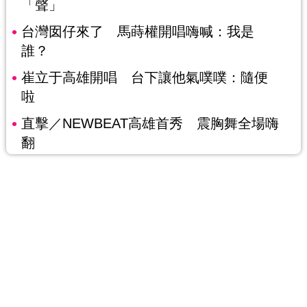
「聲」
台灣囡仔來了 馬蒔權開唱嗨喊：我是
誰？
崔立于高雄開唱 台下讓他氣噗噗：隨便
啦
直擊／NEWBEAT高雄首秀 震胸舞全場嗨
翻