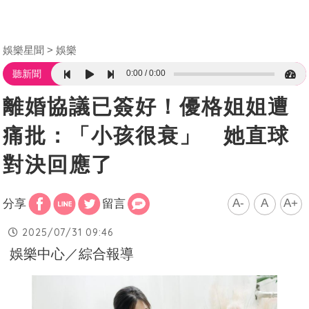
娛樂星聞
娛樂
0:00
0:00
聽新聞
離婚協議已簽好！優格姐姐遭
痛批：「小孩很衰」 她直球
對決回應了
A-
A
A+
分享
留言
2025/07/31 09:46
娛樂中心／綜合報導