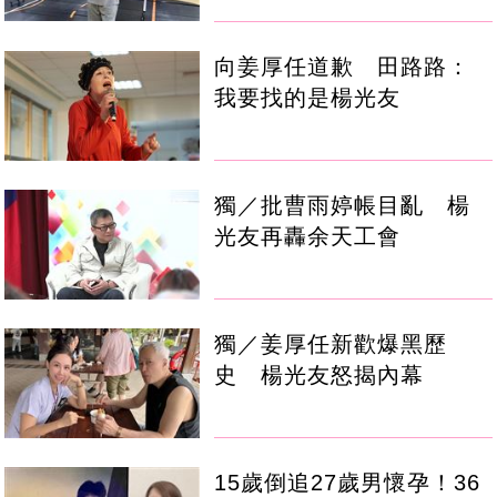
向姜厚任道歉 田路路：
我要找的是楊光友
獨／批曹雨婷帳目亂 楊
光友再轟余天工會
獨／姜厚任新歡爆黑歷
史 楊光友怒揭內幕
15歲倒追27歲男懷孕！36