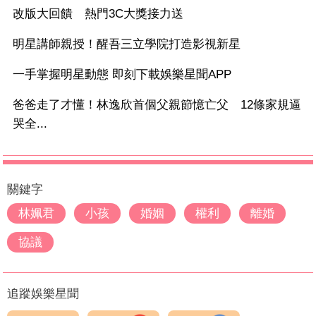
改版大回饋 熱門3C大獎接力送
明星講師親授！醒吾三立學院打造影視新星
一手掌握明星動態 即刻下載娛樂星聞APP
爸爸走了才懂！林逸欣首個父親節憶亡父 12條家規逼
哭全...
關鍵字
林姵君
小孩
婚姻
權利
離婚
協議
追蹤娛樂星聞