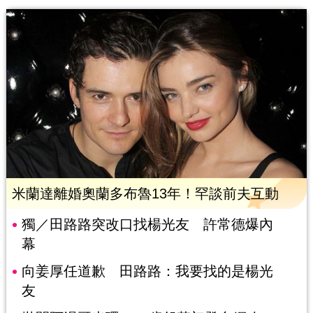
米蘭達離婚奧蘭多布魯13年！罕談前夫互動
獨／田路路突改口找楊光友 許常德爆內
幕
向姜厚任道歉 田路路：我要找的是楊光
友