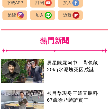
下載APP
訂閱
加入
追蹤
加入
追蹤
熱門新聞
男星陳屍河中 背包藏
20kg水泥塊死因成謎
被目擊現身三總直腸科
67歲徐乃麟證實了