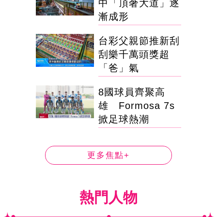
中「頂奢大道」逐
漸成形
台彩父親節推新刮
刮樂千萬頭獎超
「爸」氣
8國球員齊聚高
雄 Formosa 7s
掀足球熱潮
更多焦點+
熱門人物