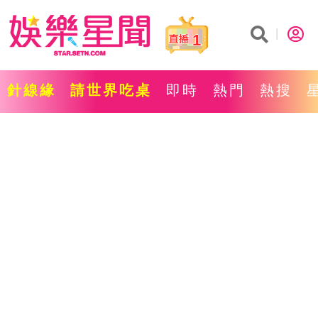
1
針線緣
請世界吃桌
即時
熱門
熱搜