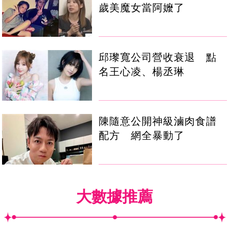
歲美魔女當阿嬤了
邱瓈寬公司營收衰退 點
名王心凌、楊丞琳
陳隨意公開神級滷肉食譜
配方 網全暴動了
大數據推薦