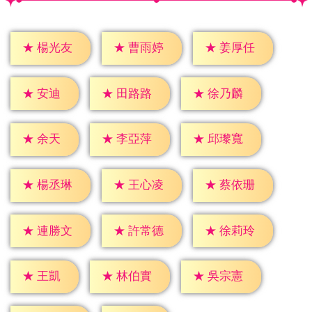
★
楊光友
★
曹雨婷
★
姜厚任
★
安迪
★
田路路
★
徐乃麟
★
余天
★
李亞萍
★
邱瓈寬
★
楊丞琳
★
王心凌
★
蔡依珊
★
連勝文
★
許常德
★
徐莉玲
★
王凱
★
林伯實
★
吳宗憲