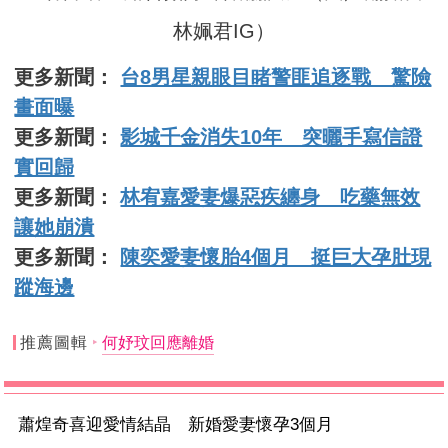
林姵君IG）
更多新聞：
台8男星親眼目睹警匪追逐戰 驚險
畫面曝
更多新聞：
影城千金消失10年 突曬手寫信證
實回歸
更多新聞：
林宥嘉愛妻爆惡疾纏身 吃藥無效
讓她崩潰
更多新聞：
陳奕愛妻懷胎4個月 挺巨大孕肚現
蹤海邊
推薦圖輯
何妤玟回應離婚
蕭煌奇喜迎愛情結晶 新婚愛妻懷孕3個月