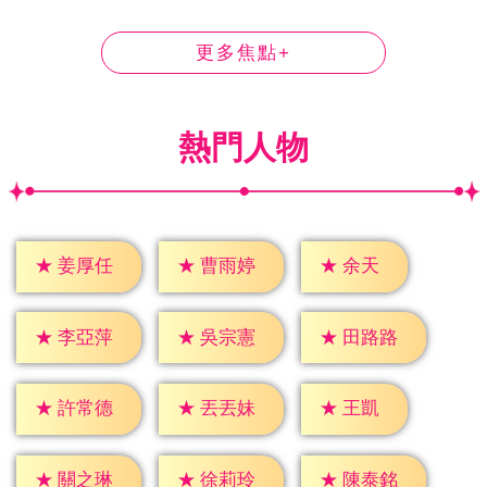
更多焦點+
熱門人物
★
余天
★
姜厚任
★
曹雨婷
★
李亞萍
★
吳宗憲
★
田路路
★
王凱
★
許常德
★
丟丟妹
★
關之琳
★
徐莉玲
★
陳泰銘