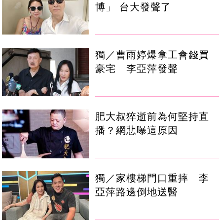
博」 台大發聲了
獨／曹雨婷爆拿工會錢買
豪宅 李亞萍發聲
肥大叔猝逝前為何堅持直
播？網悲曝這原因
獨／家樓梯門口重摔 李
亞萍路邊倒地送醫