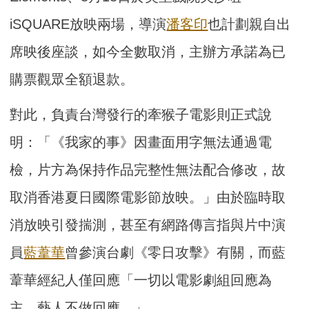
iSQUARE放映兩場，導演
潘客印
也計劃親自出
席映後座談，如今全數取消，主辦方承諾為已
購票觀眾全額退款。
對此，負責台灣發行的牽猴子電影則正式說
明：「《我家的事》因畫面用字無法通過電
檢，片方為保持作品完整性無法配合修改，故
取消香港夏日國際電影節放映。」由於臨時取
消放映引發揣測，甚至有網路傳言指與片中演
員
藍葦華
曾參演台劇《零日攻擊》有關，而藍
葦華經紀人僅回應「一切以電影劇組回應為
主，藝人不做回應。」