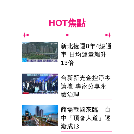
HOT焦點
新北捷運8年4線通
車 日均運量飆升
13倍
台新新光金控淨零
論壇 專家分享永
續治理
商場戰國來臨 台
中「頂奢大道」逐
漸成形