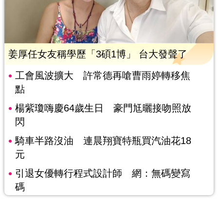
姜厚任女友稱學歷「3碩1博」 台大發聲了
工會風波擴大 許常德再嗆曹雨婷轉移焦
點
楊紫瓊嗨慶64歲生日 豪門尪曬接吻照放
閃
騎車半路沒油 連晨翔寶特瓶買汽油花18
元
引退女優轉行程式設計師 網：無碼變寫
碼