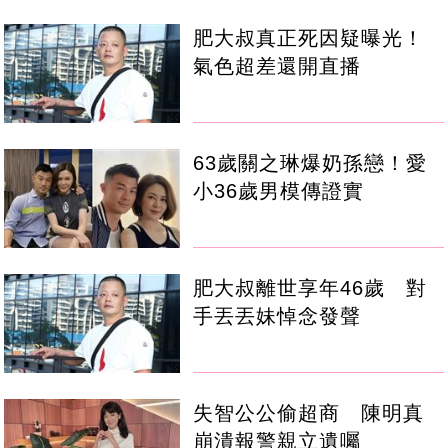
肥大叔真正死因疑曝光！
氣色超差還開直播
63歲關之琳爆奶孫戀！愛
小36歲男模傳證實
肥大叔離世享年46歲 對
手丟丟妹悼念發聲
失智公公偷超商 陳明真
崩潰報警親立遺囑