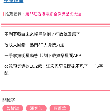
在我眼前
推薦圖輯
第35屆香港電影金像獎星光大道
不副署藍白未來帳戶條例？行政院回應了
改版大回饋 熱門3C大獎接力送
一手掌握明星動態 即刻下載娛樂星聞APP
公視預算遭砍10.2億！江宏恩罕見開砲不忍了 「6字
酸...
關鍵字
曾敬驊
潘客印
藍葦華