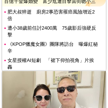
百億千金爆婚變 富少尪遭目擊當街吻小三
肥大叔猝逝 廚房2事恐害罹癌風險增近2
倍
遭小38歲前任討2400萬 75歲影后強硬反
擊
《KPOP獵魔女團》團隊將訪台 曝爆紅秘
辛
女星授權AI短劇 「裙下仰拍視角」片挨
轟