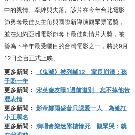
中的親情、牽絆與失落。該片在今年台北電影
節勇奪最佳女主角與國際新導演觀眾票選獎，
並在紐約亞洲電影節奪下最佳劇情片大獎，被
譽為下半年最受矚目的台灣電影之一，將於9月
12日全台正式上映。
更多新聞：
《鬼滅》被列輔12 家長崩潰：孩
子盼一年
更多新聞：
宋英奎友曝1週前道別 忘不掉他苦
澀表情
更多新聞：
影帝鄭雨盛昔只認愛一人 為她扛
小王罵名
更多新聞：
演唱會樂迷墜樓慘死 觀眾哭：就