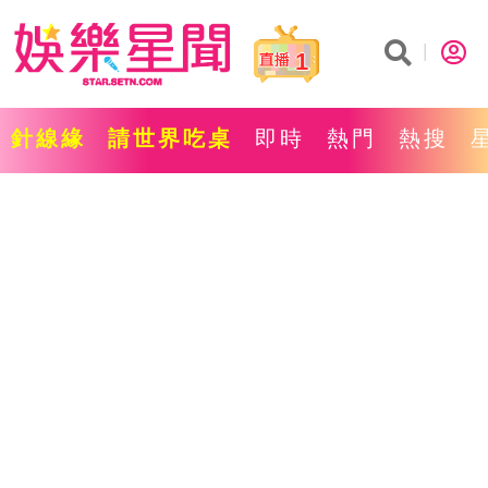
1
針線緣
請世界吃桌
即時
熱門
熱搜