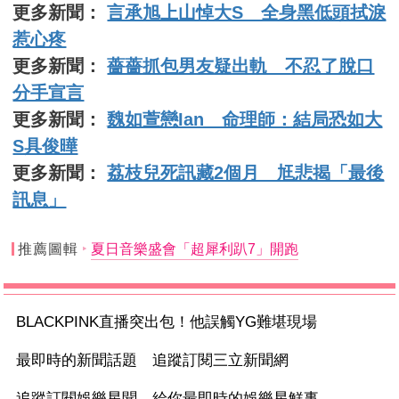
更多新聞：
言承旭上山悼大S 全身黑低頭拭淚
惹心疼
更多新聞：
薔薔抓包男友疑出軌 不忍了脫口
分手宣言
更多新聞：
魏如萱戀Ian 命理師：結局恐如大
S具俊曄
更多新聞：
荔枝兒死訊藏2個月 尪悲揭「最後
訊息」
推薦圖輯
夏日音樂盛會「超犀利趴7」開跑
BLACKPINK直播突出包！他誤觸YG難堪現場
最即時的新聞話題 追蹤訂閱三立新聞網
追蹤訂閱娛樂星聞 給你最即時的娛樂星鮮事