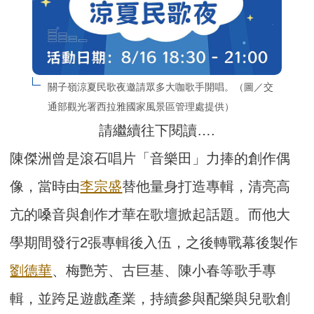
關子嶺涼夏民歌夜邀請眾多大咖歌手開唱。（圖／交
通部觀光署西拉雅國家風景區管理處提供）
請繼續往下閱讀….
陳傑洲曾是滾石唱片「音樂田」力捧的創作偶
像，當時由
李宗盛
替他量身打造專輯，清亮高
亢的嗓音與創作才華在歌壇掀起話題。而他大
學期間發行2張專輯後入伍，之後轉戰幕後製作
劉德華
、梅艷芳、古巨基、陳小春等歌手專
輯，並跨足遊戲產業，持續參與配樂與兒歌創