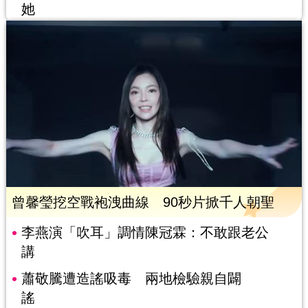
她
曾馨瑩挖空戰袍洩曲線 90秒片掀千人朝聖
李燕演「吹耳」調情陳冠霖：不敢跟老公
講
蕭敬騰遭造謠吸毒 兩地檢驗親自闢
謠