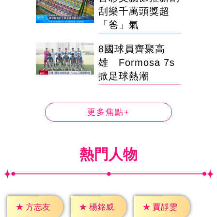
刮樂千萬頭獎超
「爸」氣
8國球員齊聚高
雄 Formosa 7s
掀足球熱潮
更多焦點+
熱門人物
★
方志友
★
楊銘威
★
賈靜雯