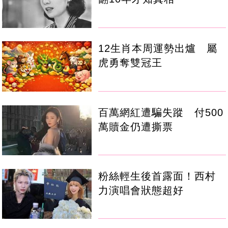
12生肖本周運勢出爐 屬
虎勇奪雙冠王
百萬網紅遭騙失蹤 付500
萬贖金仍遭撕票
粉絲輕生後首露面！西村
力演唱會狀態超好