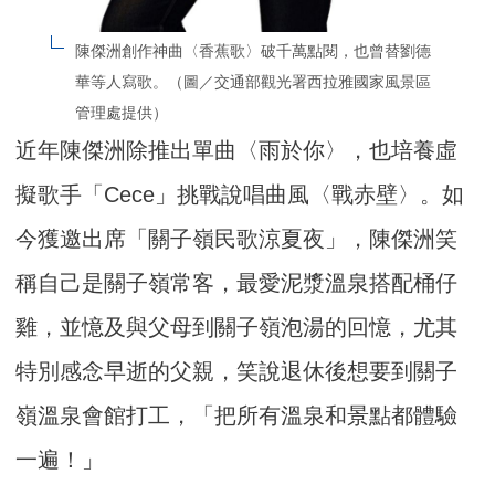
陳傑洲創作神曲〈香蕉歌〉破千萬點閱，也曾替劉德
華等人寫歌。（圖／交通部觀光署西拉雅國家風景區
管理處提供）
近年陳傑洲除推出單曲〈雨於你〉，也培養虛
擬歌手「Cece」挑戰說唱曲風〈戰赤壁〉。如
今獲邀出席「關子嶺民歌涼夏夜」，陳傑洲笑
稱自己是關子嶺常客，最愛泥漿溫泉搭配桶仔
雞，並憶及與父母到關子嶺泡湯的回憶，尤其
特別感念早逝的父親，笑說退休後想要到關子
嶺溫泉會館打工，「把所有溫泉和景點都體驗
一遍！」