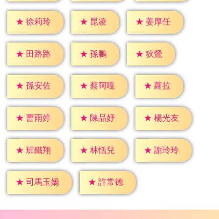
★
昆凌
★
徐莉玲
★
姜厚任
★
孫鵬
★
狄鶯
★
田路路
★
蘿拉
★
孫安佐
★
蔡阿嘎
★
曹雨婷
★
陳品妤
★
楊光友
★
班鐵翔
★
林恬兒
★
謝玲玲
★
許常德
★
司馬玉嬌