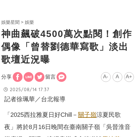
娛樂星聞
娛樂
神曲飆破4500萬次點閱！創作
偶像「曾替劉德華寫歌」淡出
歌壇近況曝
A-
A
A+
分享
留言
2025/08/14 17:37
記者徐珮華／台北報導
「2025西拉雅夏日好Chill－
關子嶺
涼夏民歌
夜」將於8月16日晚間在臺南關子嶺「吳晉淮音