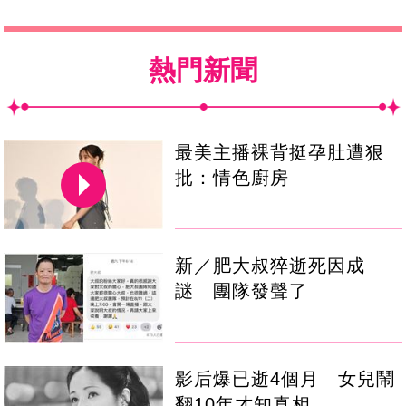
熱門新聞
最美主播裸背挺孕肚遭狠
批：情色廚房
新／肥大叔猝逝死因成
謎 團隊發聲了
影后爆已逝4個月 女兒鬧
翻10年才知真相