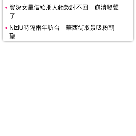
資深女星借給朋人鉅款討不回 崩潰發聲
了
NiziU時隔兩年訪台 華西街取景吸粉朝
聖