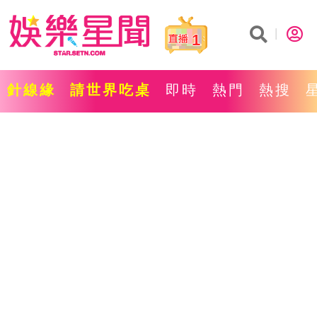
1
針線緣
請世界吃桌
即時
熱門
熱搜