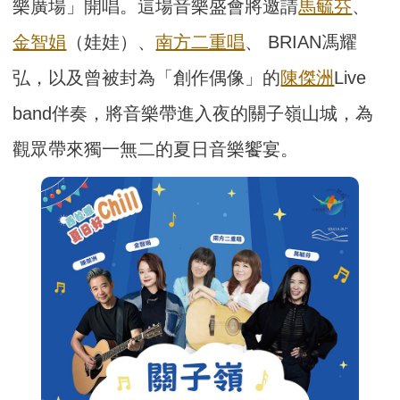
樂廣場」開唱。這場音樂盛會將邀請
馬毓芬
、
金智娟
（娃娃）、
南方二重唱
、 BRIAN馮耀
弘，以及曾被封為「創作偶像」的
陳傑洲
Live
band伴奏，將音樂帶進入夜的關子嶺山城，為
觀眾帶來獨一無二的夏日音樂饗宴。