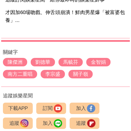
才因加60場吻戲、伸舌頭崩潰！鮮肉男星爆「被富婆包
養」...
關鍵字
陳傑洲
劉德華
馬毓芬
金智娟
南方二重唱
李宗盛
關子嶺
追蹤娛樂星聞
下載APP
訂閱
加入
追蹤
加入
追蹤