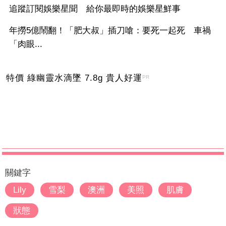
追蹤訂閱娛樂星聞 給你最即時的娛樂星鮮事
年撈5億鬧翻！「肥大叔」插刀嗆：要死一起死 車禍
「肉眼...
特價 綠幽靈水滴墜 7.8g 貴人好運
PR
關鍵字
Lily
雪梨
澳洲
美照
肌膚
狀態