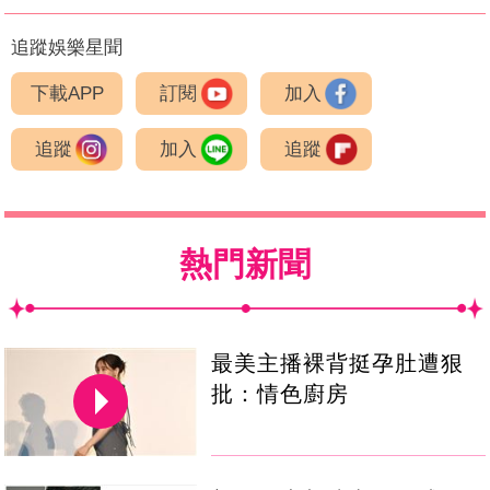
追蹤娛樂星聞
下載APP
訂閱
加入
追蹤
加入
追蹤
熱門新聞
最美主播裸背挺孕肚遭狠
批：情色廚房