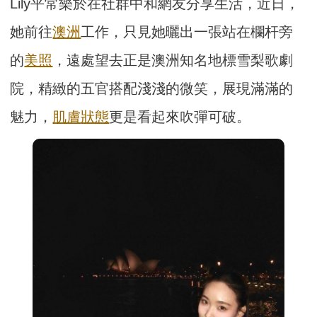
Lily平常樂於在社群中和網友分享生活，近日，
她前往
澳洲
工作，只見她曬出一張站在欄杆旁
的
美照
，遠處望去正是澳洲知名地標雪梨歌劇
院，精緻的五官搭配淺淺的微笑，展現滿滿的
魅力，
肌膚
狀態
更是看起來吹彈可破。