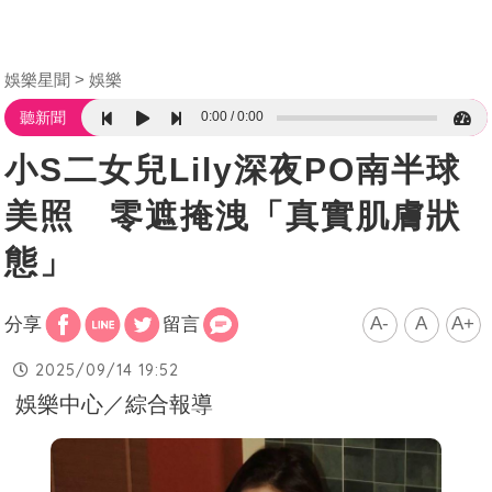
娛樂星聞
娛樂
0:00
0:00
聽新聞
小S二女兒Lily深夜PO南半球
美照 零遮掩洩「真實肌膚狀
態」
A-
A
A+
分享
留言
2025/09/14 19:52
娛樂中心／綜合報導