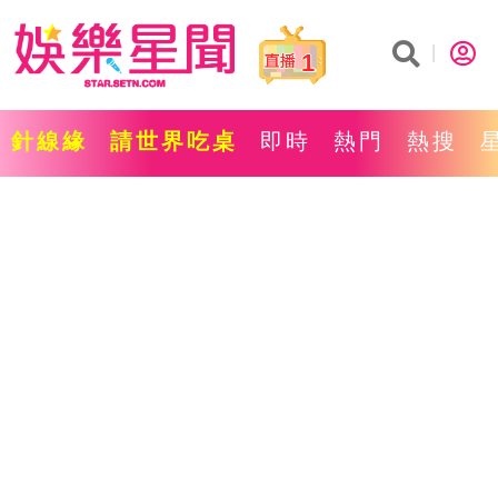
1
針線緣
請世界吃桌
即時
熱門
熱搜