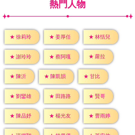
熱門人物
★
徐莉玲
★
姜厚任
★
林恬兒
★
蘿拉
★
謝玲玲
★
蔡阿嘎
★
陳沂
★
甘比
★
陳凱韻
★
賢哥
★
劉鑾雄
★
田路路
★
陳品妤
★
楊光友
★
曹雨婷