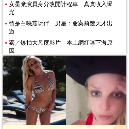
女星棄演員身分改開計程車 真實收入曝
光
曾是白曉燕玩伴…男星：命案前幾天才出
遊
獨／爆拍大尺度影片 本土網紅曝下海原
因