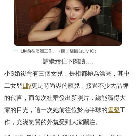
Lily前往澳洲工作。（圖／翻攝自Lily IG）
請繼續往下閱讀….
小S婚後育有三個女兒，長相都極為漂亮，其中
二女兒
Lily
更是時尚界的寵兒，接過不少大品牌
的代言，而每次社群發出新照片，總能贏得大
家的目光，這一次她前往位於南半球的
雪梨
工
作，充滿氣質的外貌受到大家關注。