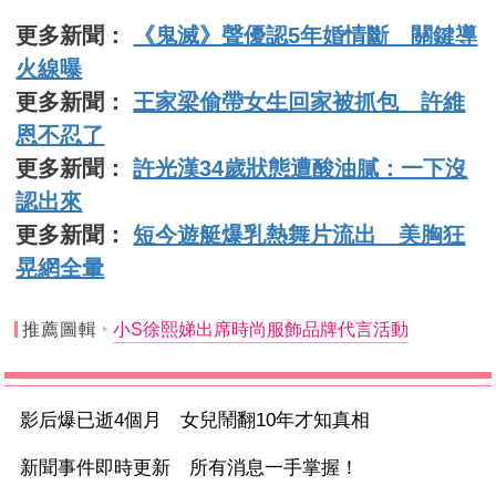
更多新聞：
《鬼滅》聲優認5年婚情斷 關鍵導
火線曝
更多新聞：
王家梁偷帶女生回家被抓包 許維
恩不忍了
更多新聞：
許光漢34歲狀態遭酸油膩：一下沒
認出來
更多新聞：
短今遊艇爆乳熱舞片流出 美胸狂
晃網全暈
推薦圖輯
小S徐熙娣出席時尚服飾品牌代言活動
影后爆已逝4個月 女兒鬧翻10年才知真相
新聞事件即時更新 所有消息一手掌握！