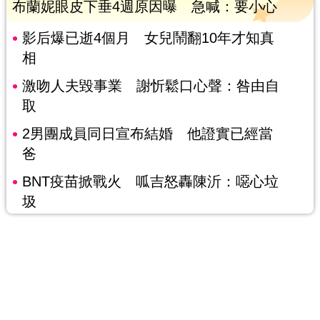
布蘭妮眼皮下垂4週原因曝 急喊：要小心
影后爆已逝4個月 女兒鬧翻10年才知真
相
激吻人夫毀事業 謝忻鬆口心聲：咎由自
取
2男團成員同日宣布結婚 他證實已經當
爸
BNT疫苗掀戰火 呱吉怒轟陳沂：噁心垃
圾