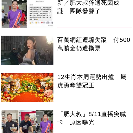
新／肥大叔猝逝死因成
謎 團隊發聲了
百萬網紅遭騙失蹤 付500
萬贖金仍遭撕票
12生肖本周運勢出爐 屬
虎勇奪雙冠王
「肥大叔」8/11直播突喊
卡 原因曝光