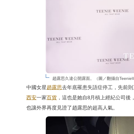
趙露思久違公開露面。（圖／翻攝自TeenieW
中國女星
趙露思
去年底罹患失語症停工，先前則
西安
一家
百貨
，這也是她自8月槓上經紀公司後
也讓外界再度見證了趙露思的超高人氣。