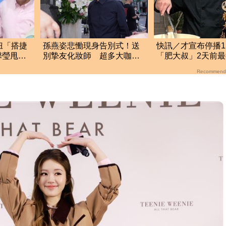
妞「搭捷
孫燕姿悲慟現身告別式！送
快訊／才宣布停播
馨瑩甩尪
別摯友化妝師 超多大咖歌
「肥大叔」2天前
手全都來了
傳離世 粉專證實
Recommend