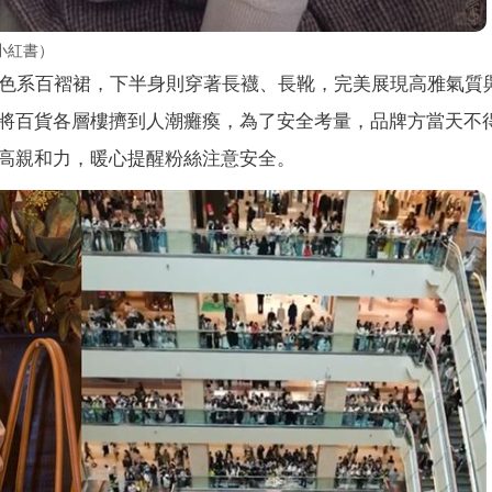
小紅書）
同色系百褶裙，下半身則穿著長襪、長靴，完美展現高雅氣質
將百貨各層樓擠到人潮癱瘓，為了安全考量，品牌方當天不
高親和力，暖心提醒粉絲注意安全。