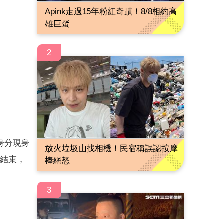
Apink走過15年粉紅奇蹟！8/8相約高
雄巨蛋
2
身分現身
放火垃圾山找相機！民宿稱誤認按摩
結束，
棒網怒
3