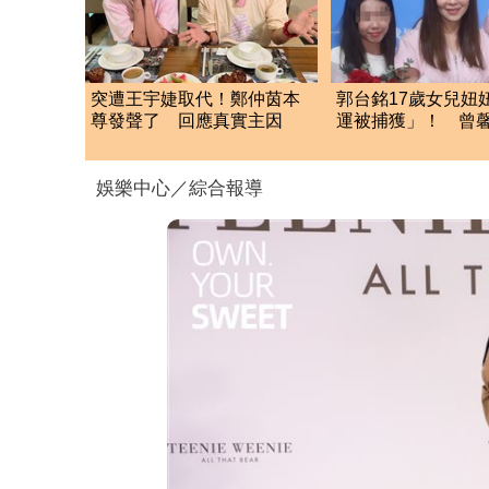
突遭王宇婕取代！鄭仲茵本
郭台銘17歲女兒妞
尊發聲了 回應真實主因
運被捕獲」！ 曾
緋聞勤練舞
娛樂中心／綜合報導