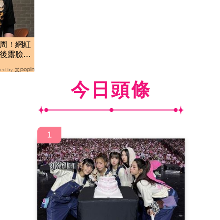
1周！網紅
最後露臉驚
ed by
今日頭條
1