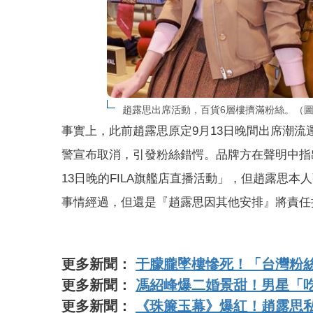
趙露思出席活動，百貨6層樓擠滿粉絲。（圖／翻
事實上，此前趙露思原定9月13日晚間出席潮
警宣布取消，引發粉絲錯愕。品牌方在聲明中指
13日晚的FILA旗艦店直播活動」，但趙露思
事情經過，但還是『趙露思因其他安排』將責任
更多新聞：
于朦朧墜樓慘死！「台灣粉絲
更多新聞：
馮紹峰爆二婚景甜！男星「
更多新聞：
《珠簾玉幕》爆紅！趙露思