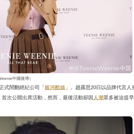
eenie中國微博）
正式鬧翻經紀公司「
銀河酷娛
」。趙露思20日以品牌代言人
，首次公開出席活動，然而，最後活動卻因
人潮
眾多被迫提早