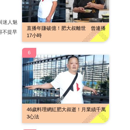
與迷人魅
直播年賺破億！肥大叔離世 曾連播
得不提早
17小時
6
46歲料理網紅肥大叔逝！月業績千萬
3心法