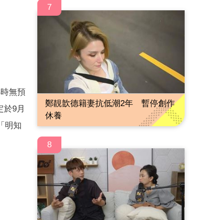
7
小時無預
鄭靚歆德籍妻抗低潮2年 暫停創作
定於9月
休養
「明知
8