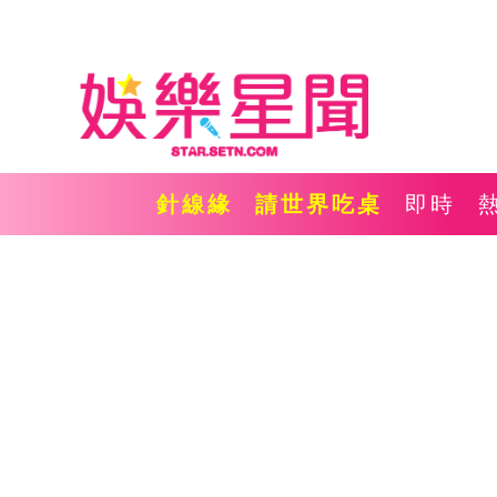
針線緣
請世界吃桌
即時