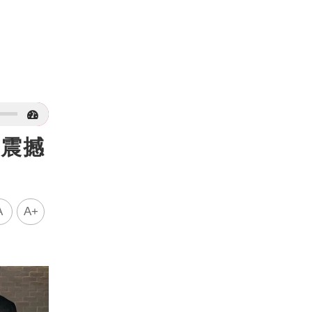
 震撼
A
A+