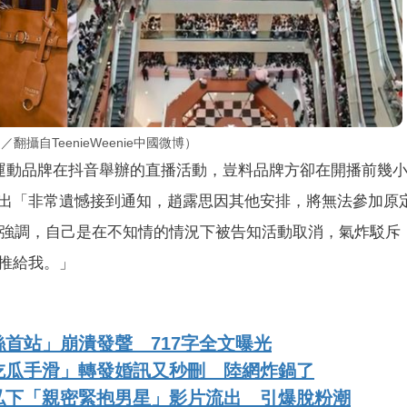
攝自TeenieWeenie中國微博）
流運動品牌在抖音舉辦的直播活動，豈料品牌方卻在開播前幾
出「非常遺憾接到通知，趙露思因其他安排，將無法參加原
本人強調，自己是在不知情的情況下被告知活動取消，氣炸駁斥
推給我。」
首站」崩潰發聲 717字全文曝光
吃瓜手滑」轉發婚訊又秒刪 陸網炸鍋了
私下「親密緊抱男星」影片流出 引爆脫粉潮