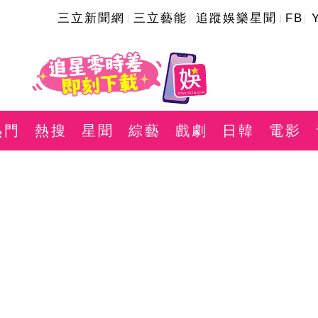
三立新聞網
三立藝能
追蹤娛樂星聞
FB
熱門
熱搜
星聞
綜藝
戲劇
日韓
電影