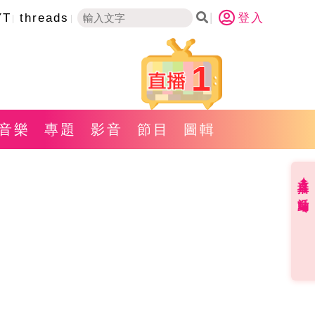
YT
threads
登入
1
音樂
專題
影音
節目
圖輯
直播✦活動