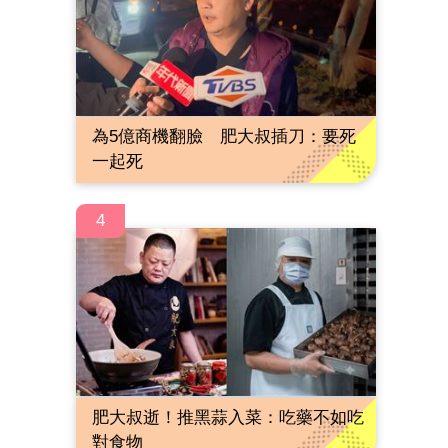
為5億商機翻臉 肥大叔插刀：要死
一起死
4
肥大叔逝！推黑蒜入菜：吃藥不如吃
對食物