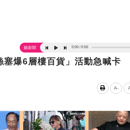
0:00
0:00
聽新聞
絲塞爆6層樓百貨」活動急喊卡
A-