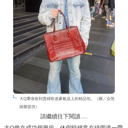
大Q秉洛收到貴婦歌迷豪氣送上的精品包。（圖／众悅
娛樂提供）
請繼續往下閱讀….
大Q曾在成功嶺服役，休假時經常在綠園道一帶