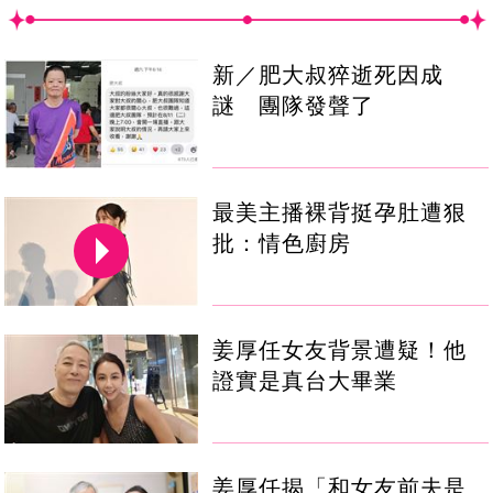
新／肥大叔猝逝死因成
謎 團隊發聲了
最美主播裸背挺孕肚遭狠
批：情色廚房
姜厚任女友背景遭疑！他
證實是真台大畢業
姜厚任揭「和女友前夫是