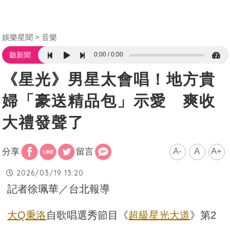
娛樂星聞
音樂
0:00
0:00
聽新聞
《星光》男星太會唱！地方貴
婦「豪送精品包」示愛 爽收
大禮發聲了
A-
A
A+
分享
留言
2026/03/19 13:20
記者徐珮華／台北報導
大Q
秉洛
自歌唱選秀節目《
超級星光大道
》第2