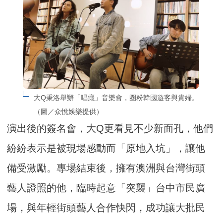
大Q秉洛舉辦「唱癮」音樂會，圈粉韓國遊客與貴婦。
（圖／众悅娛樂提供）
演出後的簽名會，大Q更看見不少新面孔，他們
紛紛表示是被現場感動而「原地入坑」，讓他
備受激勵。專場結束後，擁有澳洲與台灣街頭
藝人證照的他，臨時起意「突襲」台中市民廣
場，與年輕街頭藝人合作快閃，成功讓大批民