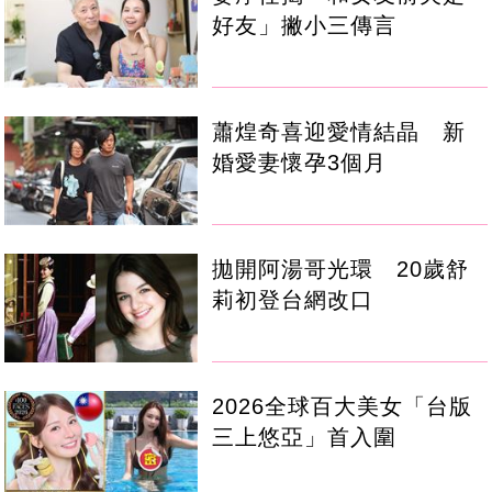
好友」撇小三傳言
蕭煌奇喜迎愛情結晶 新
婚愛妻懷孕3個月
拋開阿湯哥光環 20歲舒
莉初登台網改口
2026全球百大美女「台版
三上悠亞」首入圍