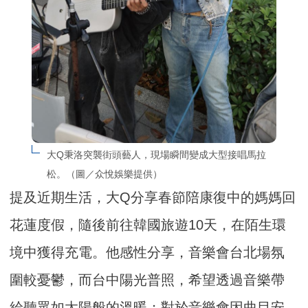
大Q秉洛突襲街頭藝人，現場瞬間變成大型接唱馬拉
松。（圖／众悅娛樂提供）
提及近期生活，大Q分享春節陪康復中的媽媽回
花蓮度假，隨後前往韓國旅遊10天，在陌生環
境中獲得充電。他感性分享，音樂會台北場氛
圍較憂鬱，而台中陽光普照，希望透過音樂帶
給聽眾如太陽般的溫暖；對於音樂會因曲目安