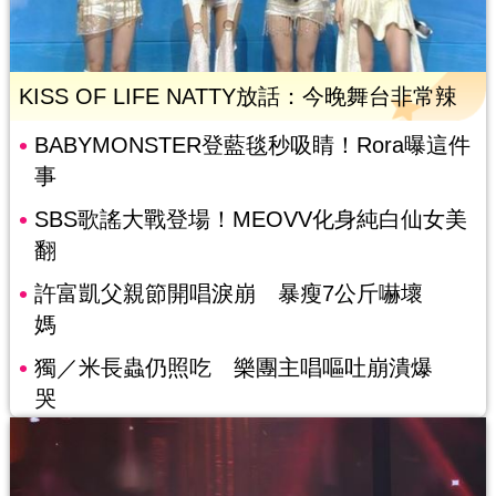
KISS OF LIFE NATTY放話：今晚舞台非常辣
BABYMONSTER登藍毯秒吸睛！Rora曝這件
事
SBS歌謠大戰登場！MEOVV化身純白仙女美
翻
許富凱父親節開唱淚崩 暴瘦7公斤嚇壞
媽
獨／米長蟲仍照吃 樂團主唱嘔吐崩潰爆
哭