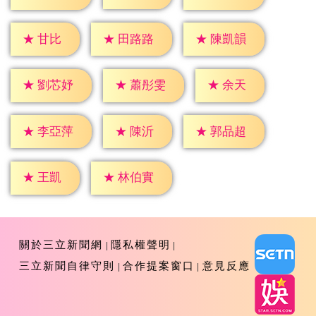
★
甘比
★
田路路
★
陳凱韻
★
余天
★
劉芯妤
★
蕭彤雯
★
陳沂
★
李亞萍
★
郭品超
★
王凱
★
林伯實
關於三立新聞網
隱私權聲明
三立新聞自律守則
合作提案窗口
意見反應