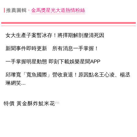
推薦圖輯
金馬獎星光大道熱情粉絲
女大生產子案暫冰存！將擇期解剖釐清死因
新聞事件即時更新 所有消息一手掌握！
一手掌握明星動態 即刻下載娛樂星聞APP
邱瓈寬「寬魚國際」營收衰退！原因點名王心凌、楊丞
琳網笑...
特價 黃金酥炸魷米花
PR