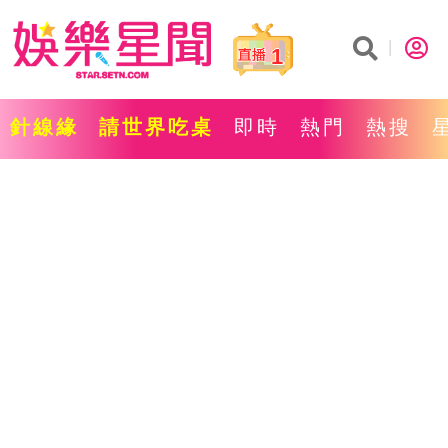
1
針線緣
請世界吃桌
即時
熱門
熱搜