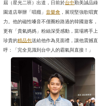
屆（星光二班）出道，日前於
台中
勤美誠品綠
園道店舉辦「唱癮」
音樂會
，展現堅強歌唱實
力。他的磁性嗓音不僅圈粉路過的韓國遊客，
更有「貴氣媽媽」粉絲深受感動，當場將手上
珍貴的
精品包
送給他作為見面禮，讓他震撼直
呼：「完全見識到台中人的霸氣與直接！」