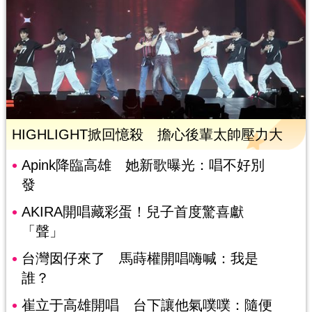
HIGHLIGHT掀回憶殺 擔心後輩太帥壓力大
Apink降臨高雄 她新歌曝光：唱不好別
發
AKIRA開唱藏彩蛋！兒子首度驚喜獻
「聲」
台灣囡仔來了 馬蒔權開唱嗨喊：我是
誰？
崔立于高雄開唱 台下讓他氣噗噗：隨便