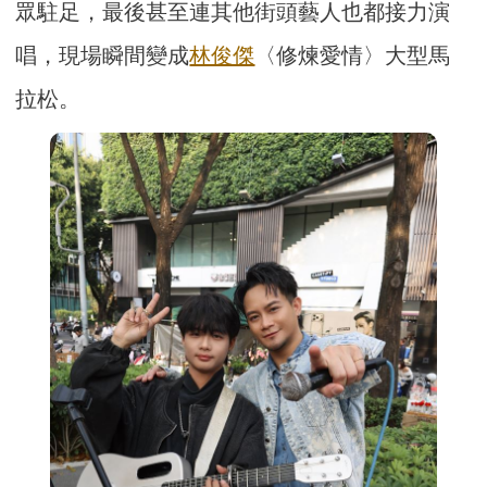
眾駐足，最後甚至連其他街頭藝人也都接力演
唱，現場瞬間變成
林俊傑
〈修煉愛情〉大型馬
拉松。