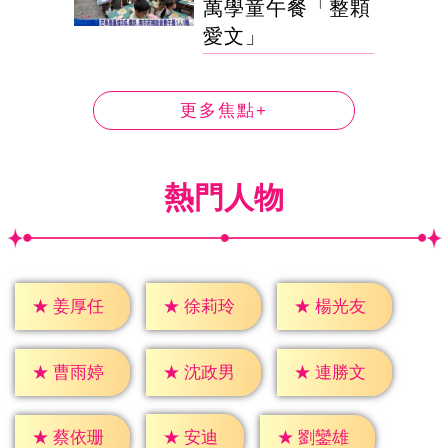
萬學童午餐「整顆
愛文」
更多焦點+
熱門人物
★
姜厚任
★
徐莉玲
★
楊光友
★
曹雨婷
★
沈政男
★
連勝文
★
安迪
★
蔡依珊
★
劉鑾雄