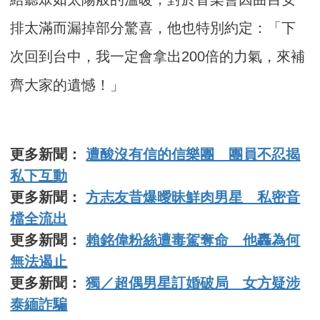
排太滿而漏掉部分驚喜，他也特別約定：「下
次回到台中，我一定會拿出200倍的力氣，來補
齊大家的遺憾！」
更多新聞：
遭酸沒有信的信樂團 團員不忍揭
私下互動
更多新聞：
方志友昔爆曖昧鮮肉男星 私密音
檔全流出
更多新聞：
賴銘偉粉絲遭毒駕奪命 他轟為何
無法遏止
更多新聞：
獨／超偶男星訂婚破局 女方疑涉
泰緬詐騙