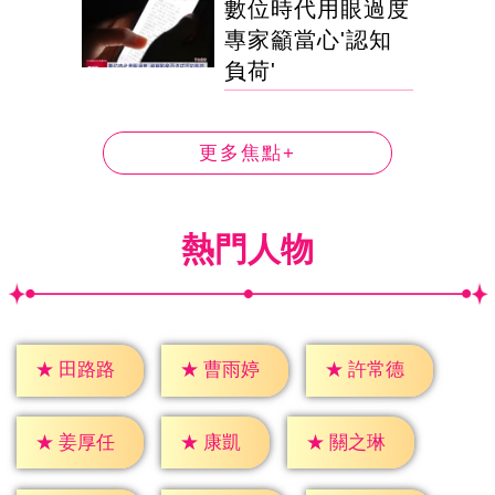
數位時代用眼過度
專家籲當心'認知
負荷'
更多焦點+
熱門人物
★
田路路
★
曹雨婷
★
許常德
★
康凱
★
姜厚任
★
關之琳