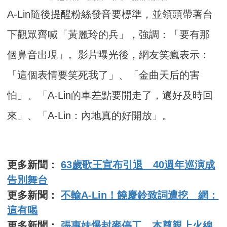
A-Lin隨後提醒粉絲發音要標準，並領頭帶著台
下觀眾齊喊「黃麗玲的兵」，強調：「要有那
個鼻音出現」。影片曝光後，網友笑瘋表示：
「這個表情要笑死我了」、「金曲天后的害
怕」、「A-Lin的車差點要開走了，還好及時回
來」、「A-Lin：內地真的好開放」。
更多新聞：
63歲歌王宣布引退 40週年巡演成
告別舞台
更多新聞：
不輸A-Lin！饒慶鈴致詞遭挖 網：
這有喝
更多新聞：
張惠妹爆封麥停工 本尊親上火線