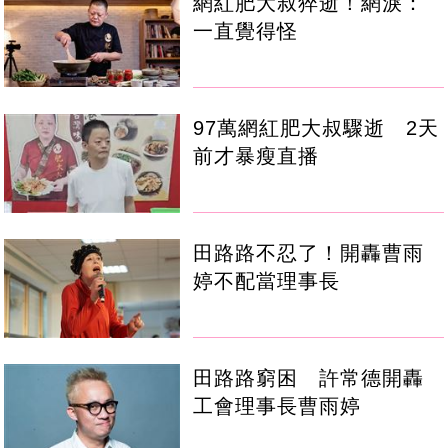
網紅肥大叔猝逝！網淚：
一直覺得怪
97萬網紅肥大叔驟逝 2天
前才暴瘦直播
田路路不忍了！開轟曹雨
婷不配當理事長
田路路窮困 許常德開轟
工會理事長曹雨婷