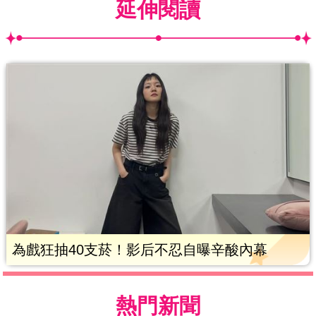
延伸閱讀
為戲狂抽40支菸！影后不忍自曝辛酸內幕
熱門新聞