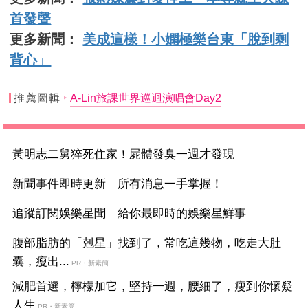
首發聲
更多新聞：
美成這樣！小嫻極樂台東「脫到剩
背心」
推薦圖輯
A-Lin旅課世界巡迴演唱會Day2
黃明志二舅猝死住家！屍體發臭一週才發現
新聞事件即時更新 所有消息一手掌握！
追蹤訂閱娛樂星聞 給你最即時的娛樂星鮮事
腹部脂肪的「剋星」找到了，常吃這幾物，吃走大肚
囊，瘦出...
PR・新素簡
減肥首選，檸檬加它，堅持一週，腰細了，瘦到你懷疑
人生
PR・新素簡