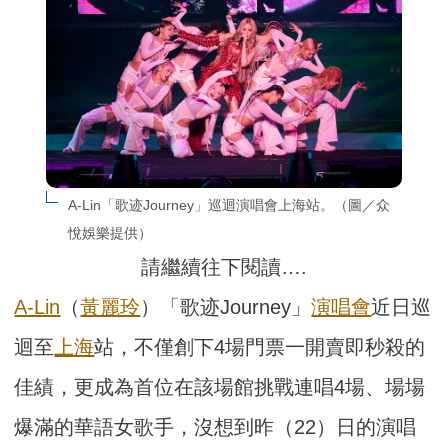
A-Lin「歌迹Journey」巡迴演唱會上海站。（圖／众
悅娛樂提供）
請繼續往下閱讀….
A-Lin
（
黃麗玲
）「歌迹Journey」
演唱會
近日巡
迴至
上海
站，不僅創下4場門票一開賣即秒殺的
佳績，更成為首位在該場館挑戰連唱4場、場場
爆滿的華語女歌手，沒想到昨（22）日的演唱