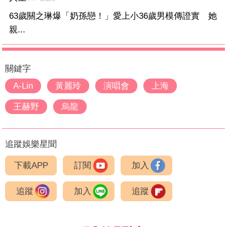
63歲關之琳爆「奶孫戀！」愛上小36歲男模傳證實 她
親...
關鍵字
A-Lin
黃麗玲
演唱會
上海
王赫野
烏龍
追蹤娛樂星聞
下載APP
訂閱
加入
追蹤
加入
追蹤