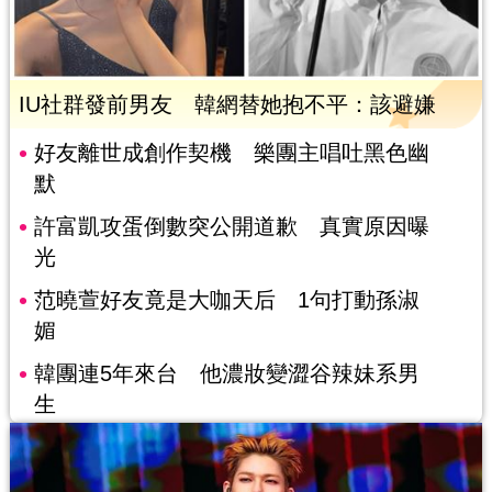
IU社群發前男友 韓網替她抱不平：該避嫌
好友離世成創作契機 樂團主唱吐黑色幽
默
許富凱攻蛋倒數突公開道歉 真實原因曝
光
范曉萱好友竟是大咖天后 1句打動孫淑
媚
韓團連5年來台 他濃妝變澀谷辣妹系男
生