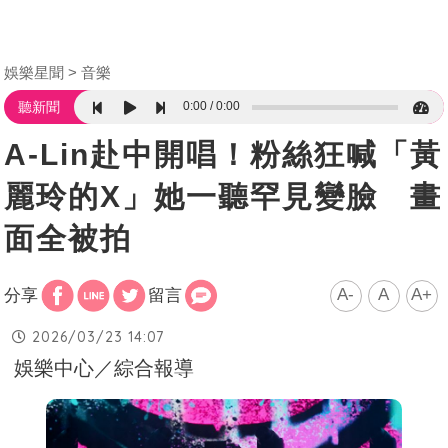
娛樂星聞
音樂
0:00
0:00
聽新聞
A-Lin赴中開唱！粉絲狂喊「黃
麗玲的X」她一聽罕見變臉 畫
面全被拍
A-
A
A+
分享
留言
2026/03/23 14:07
娛樂中心／綜合報導