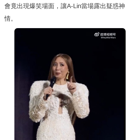
會竟出現爆笑場面，讓A-Lin當場露出疑惑神
情。