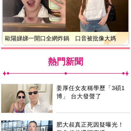
歐陽娣娣一開口全網炸鍋 口音被批像大媽
熱門新聞
姜厚任女友稱學歷「3碩1
博」 台大發聲了
肥大叔真正死因疑曝光！