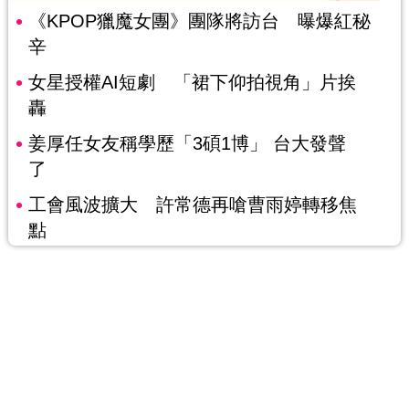
《KPOP獵魔女團》團隊將訪台 曝爆紅秘
辛
女星授權AI短劇 「裙下仰拍視角」片挨
轟
姜厚任女友稱學歷「3碩1博」 台大發聲
了
工會風波擴大 許常德再嗆曹雨婷轉移焦
點