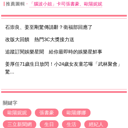
推薦圖輯
「腦波小姐」卡司張書豪、歐陽妮妮
石崇良、姜至剛驚傳請辭？衛福部回應了
改版大回饋 熱門3C大獎接力送
追蹤訂閱娛樂星聞 給你最即時的娛樂星鮮事
姜厚任71歲生日放閃！小24歲女友童芯曝「武林聚會」
驚...
關鍵字
歐陽妮妮
張書豪
歐陽娜娜
三立新聞網
生日
生活
經紀人