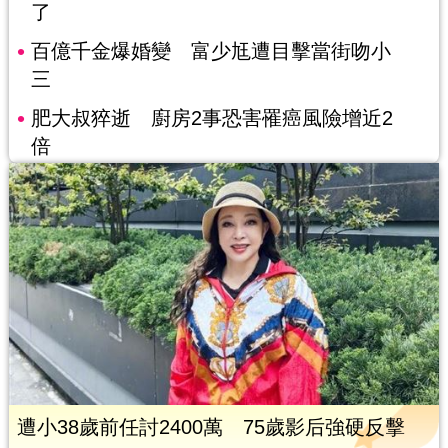
了
百億千金爆婚變 富少尪遭目擊當街吻小
三
肥大叔猝逝 廚房2事恐害罹癌風險增近2
倍
遭小38歲前任討2400萬 75歲影后強硬反擊