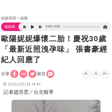
娛樂星聞
娛樂
0:00
0:00
聽新聞
歐陽妮妮爆懷二胎！慶祝30歲
「最新近照洩孕味」 張書豪經
紀人回應了
A-
A
A+
分享
留言
2026/03/24 14:41
記者趙浩雲／台北報導