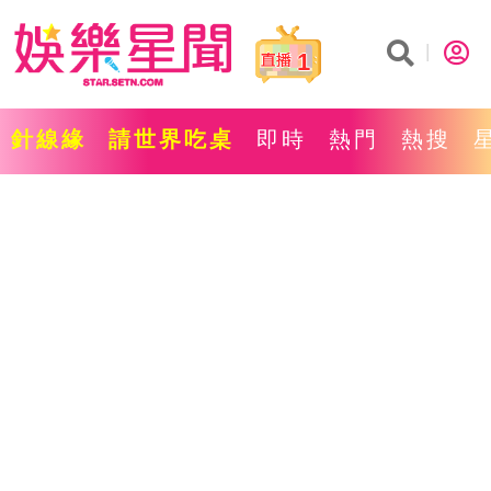
1
針線緣
請世界吃桌
即時
熱門
熱搜