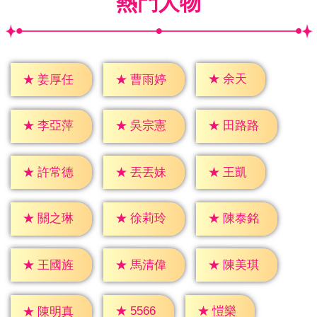
熱門人物
★
余天
★
姜厚任
★
曹雨婷
★
李亞萍
★
吳宗憲
★
田路路
★
王凱
★
許常德
★
丟丟妹
★
關之琳
★
徐莉玲
★
陳泰銘
★
王國旌
★
馬清偉
★
陳美琪
★
愷樂
★
5566
★
陳明真