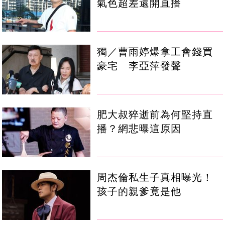
氣色超差還開直播
獨／曹雨婷爆拿工會錢買
豪宅 李亞萍發聲
肥大叔猝逝前為何堅持直
播？網悲曝這原因
周杰倫私生子真相曝光！
孩子的親爹竟是他