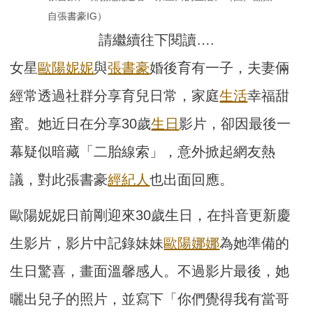
自張書豪IG）
請繼續往下閱讀….
女星
歐陽妮妮
與
張書豪
婚後育有一子，夫妻倆
經常透過社群分享育兒日常，家庭
生活
幸福甜
蜜。她近日在分享30歲
生日
影片，卻因最後一
幕疑似暗藏「二胎線索」，意外掀起網友熱
議，對此張書豪
經紀人
也出面回應。
歐陽妮妮日前剛迎來30歲生日，在抖音更新慶
生影片，影片中記錄妹妹
歐陽娜娜
為她準備的
生日驚喜，畫面溫馨感人。不過影片最後，她
曬出兒子的照片，並寫下「你們覺得我有當哥