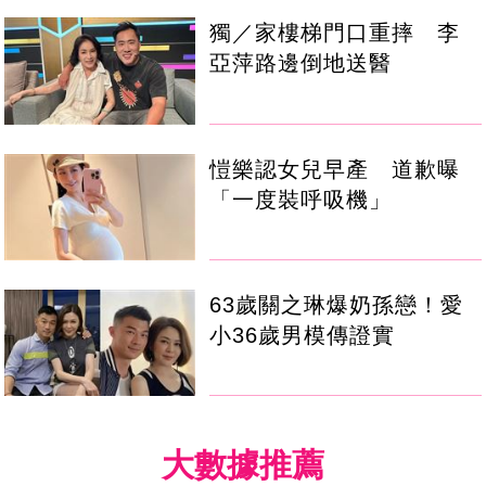
獨／家樓梯門口重摔 李
亞萍路邊倒地送醫
愷樂認女兒早產 道歉曝
「一度裝呼吸機」
63歲關之琳爆奶孫戀！愛
小36歲男模傳證實
大數據推薦