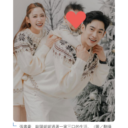
張書豪、歐陽妮妮過著一家三口的生活。（圖／翻攝