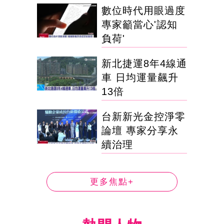
數位時代用眼過度
專家籲當心'認知
負荷'
新北捷運8年4線通
車 日均運量飆升
13倍
台新新光金控淨零
論壇 專家分享永
續治理
更多焦點+