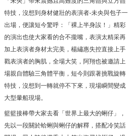
「未央」帶來震撼且高難度的三角體與立方體
特技，沒想到身材健壯的表演者-未央與包子一
出場，便讓短今驚呼：「裸上半身誒！」精彩
的演出也使大家看的合不攏嘴，表演太精采再
加上表演者身材太完美，楊繡惠失控直接上手
戳表演者的胸肌，全場大笑，阿翔也被邀請上
場親自體驗三角體平衡，短今則跟著挑戰旋轉
特技，沒想到一轉就停不下來，現場瞬間變成
大型暈船現場。
籃籃接棒帶大家去看「世界上最大的蜊仔」，
先以一段關於蛤蜊與蜊仔的解釋，搭配冷笑話