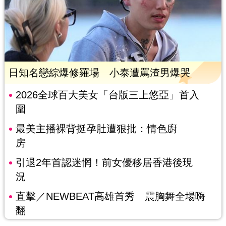
日知名戀綜爆修羅場 小泰遭罵渣男爆哭
2026全球百大美女「台版三上悠亞」首入
圍
最美主播裸背挺孕肚遭狠批：情色廚
房
引退2年首認迷惘！前女優移居香港後現
況
直擊／NEWBEAT高雄首秀 震胸舞全場嗨
翻