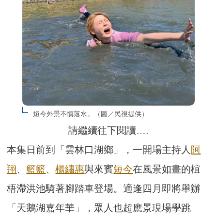
短今外景不慎落水。（圖／民視提供）
請繼續往下閱讀….
本集日前到「雲林口湖鄉」，一開場主持人
阿
翔
、
籃籃
、
楊繡惠
與來賓
短今
在風景如畫的椬
梧滯洪池騎著腳踏車登場。適逢四月即將舉辦
「天鵝湖嘉年華」，眾人也超應景現場學跳