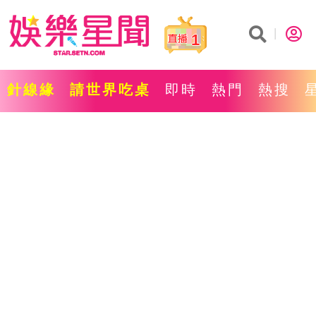
1
針線緣
請世界吃桌
即時
熱門
熱搜