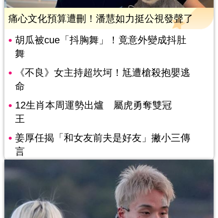
痛心文化預算遭刪！潘慧如力挺公視發聲了
胡瓜被cue「抖胸舞」！竟意外變成抖肚
舞
《不良》女主持超坎坷！尪遭槍殺抱嬰逃
命
12生肖本周運勢出爐 屬虎勇奪雙冠
王
姜厚任揭「和女友前夫是好友」撇小三傳
言