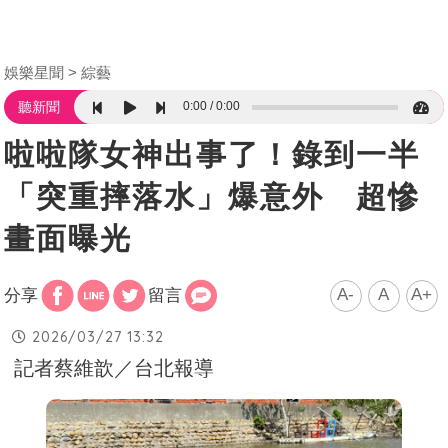
娛樂星聞
綜藝
0:00
0:00
聽新聞
啦啦隊女神出事了！錄到一半
「突重摔落水」爆意外 超慘
畫面曝光
A-
A
A+
分享
留言
2026/03/27 13:32
記者蔡維歆／台北報導