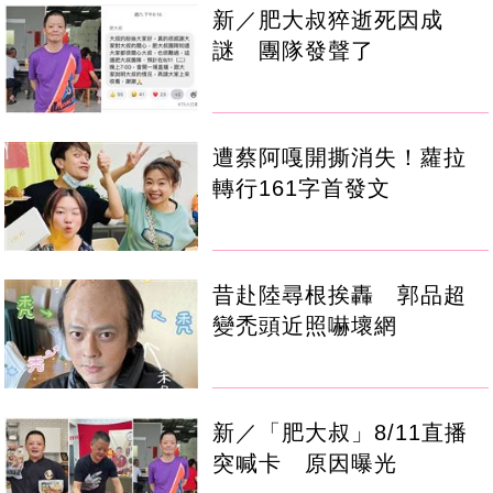
新／肥大叔猝逝死因成
謎 團隊發聲了
遭蔡阿嘎開撕消失！蘿拉
轉行161字首發文
昔赴陸尋根挨轟 郭品超
變禿頭近照嚇壞網
新／「肥大叔」8/11直播
突喊卡 原因曝光