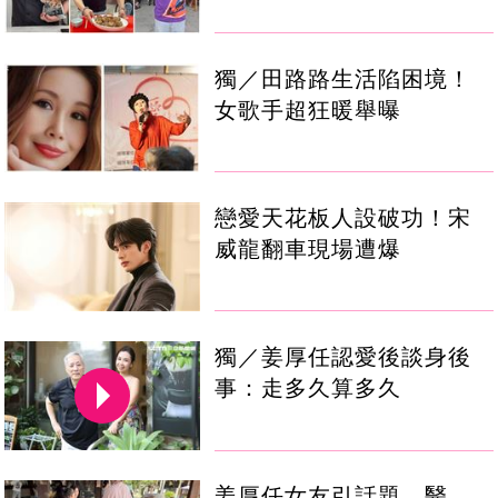
獨／田路路生活陷困境！
女歌手超狂暖舉曝
戀愛天花板人設破功！宋
威龍翻車現場遭爆
獨／姜厚任認愛後談身後
事：走多久算多久
姜厚任女友引話題 醫