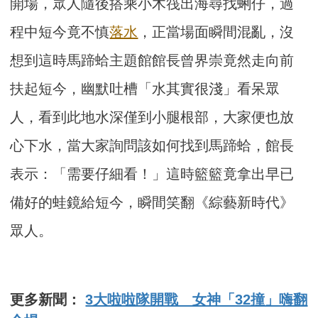
開場，眾人隨後搭乘小木筏出海尋找蜊仔，過
程中短今竟不慎
落水
，正當場面瞬間混亂，沒
想到這時馬蹄蛤主題館館長曾界崇竟然走向前
扶起短今，幽默吐槽「水其實很淺」看呆眾
人，看到此地水深僅到小腿根部，大家便也放
心下水，當大家詢問該如何找到馬蹄蛤，館長
表示：「需要仔細看！」這時籃籃竟拿出早已
備好的蛙鏡給短今，瞬間笑翻《綜藝新時代》
眾人。
更多新聞：
3大啦啦隊開戰 女神「32撞」嗨翻