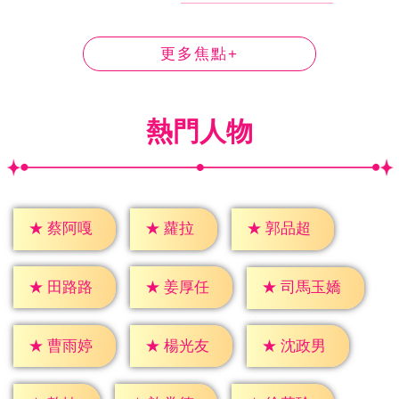
更多焦點+
熱門人物
★
蘿拉
★
蔡阿嘎
★
郭品超
★
田路路
★
姜厚任
★
司馬玉嬌
★
曹雨婷
★
楊光友
★
沈政男