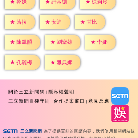
★
乾妹
★
許常德
★
徐莉玲
★
茜拉
★
安迪
★
甘比
★
李娜
★
陳凱韻
★
劉鑾雄
★
孔麗梅
★
雅典娜
關於三立新聞網
隱私權聲明
三立新聞自律守則
合作提案窗口
意見反應
三立新聞網
為了提供更好的閱讀內容，我們使用相關網站技
Copyright ©2026 Sanlih E-Television All Rights