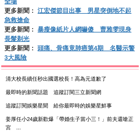
全場
更多新聞：
江宏傑節目出事 男星突倒地不起
急救搶命
更多新聞：
暴瘦像紙片人網嚇傻 曹雅雯現身
長髮剃光
更多新聞：
頭痛、骨痛竟肺癌第4期 名醫示警
3大風險
清大校長續任秒出國選校長！高為元道歉了
最即時的新聞話題 追蹤訂閱三立新聞網
追蹤訂閱娛樂星聞 給你最即時的娛樂星鮮事
姜厚任小24歲新歡爆「帶婚生子當小三！」前夫還嗆正
宮 ...