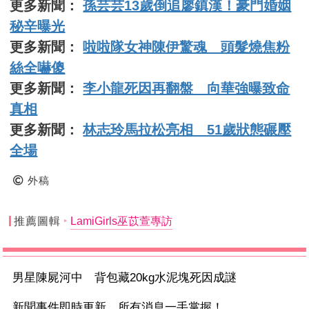
更多新聞：
孫芸芸13歲倒追廖鎮漢！豪門婚姻
秘辛曝光
更多新聞：
啦啦隊女神陳伊驚魂 頭髮燒焦粉
絲全嚇傻
更多新聞：
李小龍死因再翻盤 向華強曝致命
真相
更多新聞：
林志玲馬拉松亮相 51歲狀態碾壓
全場
外稿
推薦圖輯
LamiGirls巫苡萱專訪
男星陳屍河中 背包藏20kg水泥塊死因成謎
新聞事件即時更新 所有消息一手掌握！