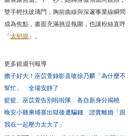
雙手輕扶玻璃門，胸前曲線與深邃事業線瞬間
成為焦點，畫面充滿挑逗氛圍，也讓粉絲直呼
「
太犯規
」。
更多鏡週刊報導
膽子好大！巫苡萱錄影直嗆徐乃麟「為什麼不
幫忙」 全場安靜了
籃籃、巫苡萱告別啦啦隊 各自新身分揭曉
晚安小雞柬埔寨出獄後遭騙錢 證實離婚「跟
我在一起壓力太大了」