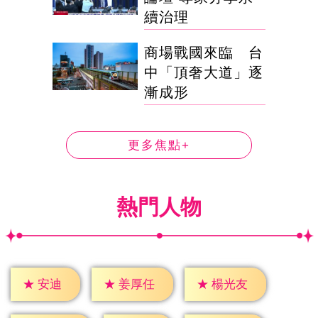
續治理
商場戰國來臨 台
中「頂奢大道」逐
漸成形
更多焦點+
熱門人物
★
安迪
★
姜厚任
★
楊光友