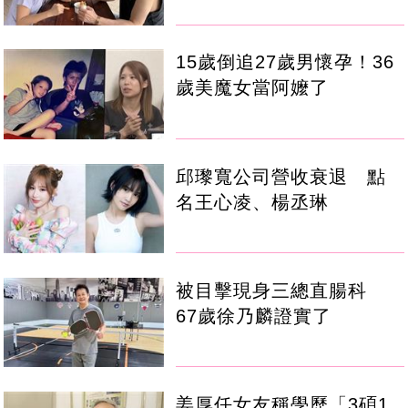
15歲倒追27歲男懷孕！36
歲美魔女當阿嬤了
邱瓈寬公司營收衰退 點
名王心凌、楊丞琳
被目擊現身三總直腸科
67歲徐乃麟證實了
姜厚任女友稱學歷「3碩1