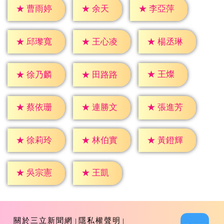
★
余天
★
曹雨婷
★
李亞萍
★
邱瓈寬
★
王心凌
★
楊丞琳
★
王燦
★
徐乃麟
★
田路路
★
蔡依珊
★
連勝文
★
張進芳
★
徐莉玲
★
林伯實
★
黃鐙輝
★
王凱
★
吳宗憲
關於三立新聞網
隱私權聲明