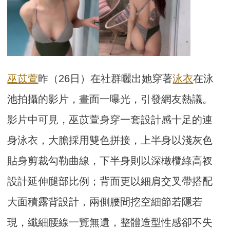
巫苡萱
昨（26日）在社群曬出她穿著
泳衣
在泳
池拍攝的影片，畫面一曝光，引發網友熱議。
影片中可見，巫苡萱身穿一套設計感十足的連
身泳衣，大膽採用雙色拼接，上半身以淺灰色
貼身剪裁勾勒曲線，下半身則以深橄欖綠高衩
設計延伸腿部比例；背面更以細肩交叉帶搭配
大面積露背設計，兩側腰間挖空細節若隱若
現，纖細腰線一覽無遺，整體造型性感卻不失