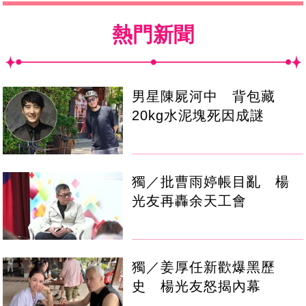
熱門新聞
男星陳屍河中 背包藏
20kg水泥塊死因成謎
獨／批曹雨婷帳目亂 楊
光友再轟余天工會
獨／姜厚任新歡爆黑歷
史 楊光友怒揭內幕