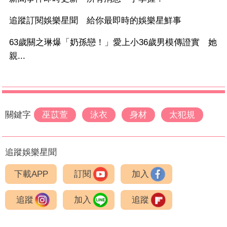
追蹤訂閱娛樂星聞 給你最即時的娛樂星鮮事
63歲關之琳爆「奶孫戀！」愛上小36歲男模傳證實 她
親...
關鍵字
巫苡萱
泳衣
身材
太犯規
追蹤娛樂星聞
下載APP
訂閱
加入
追蹤
加入
追蹤