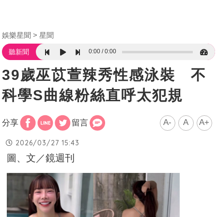
娛樂星聞
星聞
0:00
0:00
聽新聞
39歲巫苡萱辣秀性感泳裝 不
科學S曲線粉絲直呼太犯規
A-
A
A+
分享
留言
2026/03/27 15:43
圖、文／鏡週刊