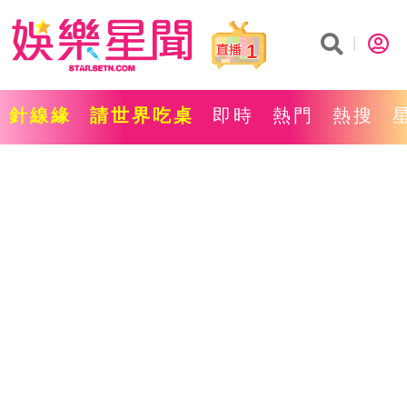
1
針線緣
請世界吃桌
即時
熱門
熱搜