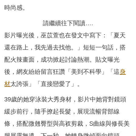
時尚感。
請繼續往下閱讀….
影片曝光後，巫苡萱也在發文中寫下：「夏天
還在路上，我先過去找他。」短短一句話，搭
配火辣畫面，成功掀起討論熱潮。貼文曝光
後，網友紛紛留言狂讚「美到不科學」「這
身
材
太誇張」「直接戀愛了」。
39歲的她穿泳裝大秀身材，影片中她背對鏡頭
緩步前行，隨手撩起長髮，展現流暢背部線
條，搭配微翹臀型與高衩剪裁，S曲線與修長美
腿展露無遺。下一秒，她轉身微傾面向鏡頭，