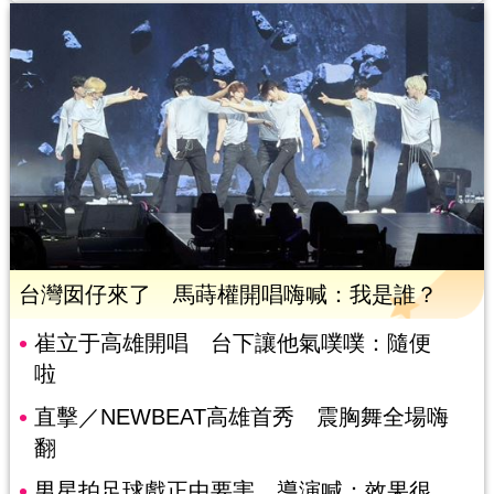
台灣囡仔來了 馬蒔權開唱嗨喊：我是誰？
崔立于高雄開唱 台下讓他氣噗噗：隨便
啦
直擊／NEWBEAT高雄首秀 震胸舞全場嗨
翻
男星拍足球戲正中要害 導演喊：效果很