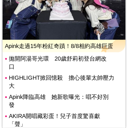
Apink走過15年粉紅奇蹟！8/8相約高雄巨蛋
拋開阿湯哥光環 20歲舒莉初登台網改
口
HIGHLIGHT掀回憶殺 擔心後輩太帥壓力
大
Apink降臨高雄 她新歌曝光：唱不好別
發
AKIRA開唱藏彩蛋！兒子首度驚喜獻
「聲」