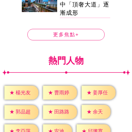
中「頂奢大道」逐
漸成形
更多焦點+
熱門人物
★
楊光友
★
曹雨婷
★
姜厚任
★
余天
★
郭品超
★
田路路
★
安迪
★
李亞萍
★
邱瓈寬