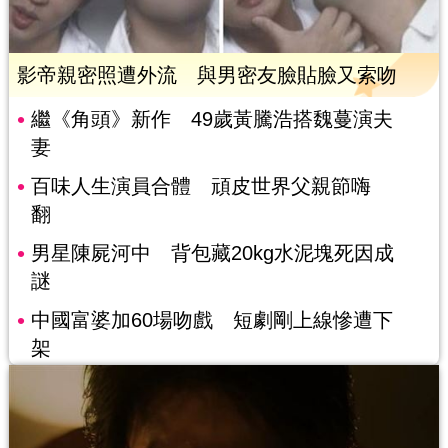
影帝親密照遭外流 與男密友臉貼臉又索吻
繼《角頭》新作 49歲黃騰浩搭魏蔓演夫
妻
百味人生演員合體 頑皮世界父親節嗨
翻
男星陳屍河中 背包藏20kg水泥塊死因成
謎
中國富婆加60場吻戲 短劇剛上線慘遭下
架