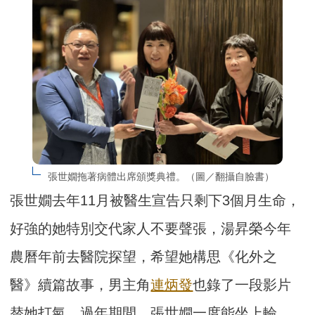
張世嫺拖著病體出席頒獎典禮。（圖／翻攝自臉書）
張世嫺去年11月被醫生宣告只剩下3個月生命，
好強的她特別交代家人不要聲張，湯昇榮今年
農曆年前去醫院探望，希望她構思《化外之
醫》續篇故事，男主角
連炳發
也錄了一段影片
替她打氣。過年期間，張世嫺一度能坐上輪