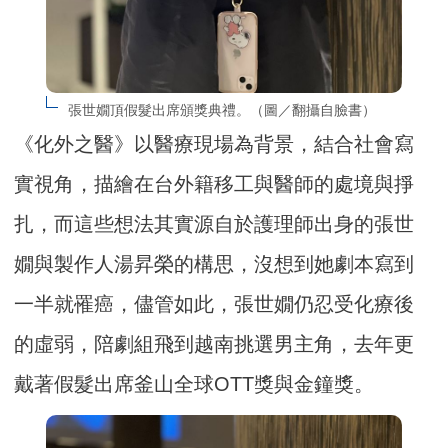
張世嫺頂假髮出席頒獎典禮。（圖／翻攝自臉書）
《化外之醫》以醫療現場為背景，結合社會寫
實視角，描繪在台外籍移工與醫師的處境與掙
扎，而這些想法其實源自於護理師出身的張世
嫺與製作人湯昇榮的構思，沒想到她劇本寫到
一半就罹癌，儘管如此，張世嫺仍忍受化療後
的虛弱，陪劇組飛到越南挑選男主角，去年更
戴著假髮出席釜山全球OTT獎與金鐘獎。