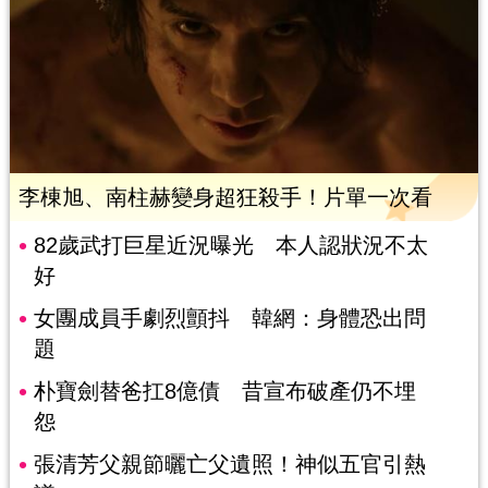
李棟旭、南柱赫變身超狂殺手！片單一次看
82歲武打巨星近況曝光 本人認狀況不太
好
女團成員手劇烈顫抖 韓網：身體恐出問
題
朴寶劍替爸扛8億債 昔宣布破產仍不埋
怨
張清芳父親節曬亡父遺照！神似五官引熱