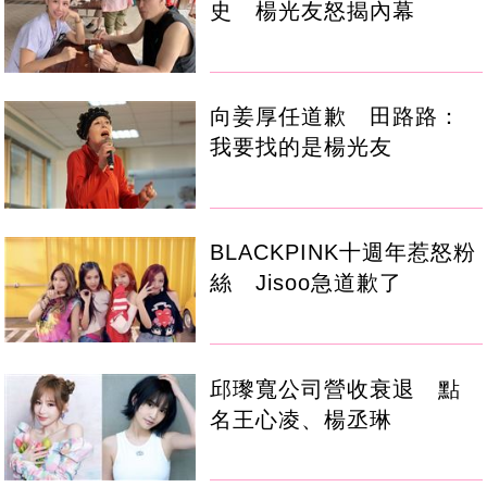
史 楊光友怒揭內幕
向姜厚任道歉 田路路：
我要找的是楊光友
BLACKPINK十週年惹怒粉
絲 Jisoo急道歉了
邱瓈寬公司營收衰退 點
名王心凌、楊丞琳