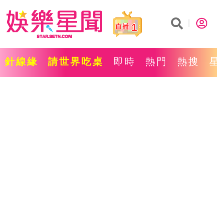
1
針線緣
請世界吃桌
即時
熱門
熱搜