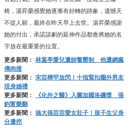
椅，湯昇榮感覺她逐漸有好轉的跡象，遺憾天
不從人願，最終在昨天早上去世。湯昇榮感謝
她的付出，承諾該劇的延伸作品都會將她的名
字放在最重要的位置。
更多新聞：
林葉亭愛兒遭帥警壓制 他遭網瘋
傳肉搜
更多新聞：
宋芸樺罕放閃！十指緊扣圈外男友
現身婚禮
更多新聞：
《化外之醫》入圍加國洛磯獎 張
鈞甯樂翻
更多新聞：
搞大孫芸芸愛女肚子！孩子生父身
分遭挖