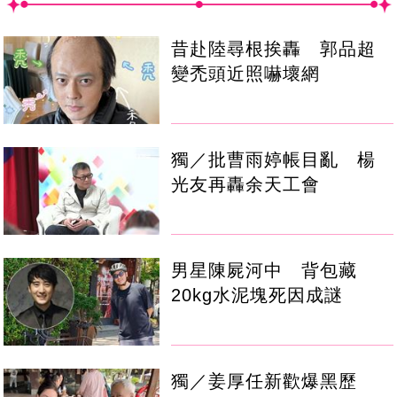
昔赴陸尋根挨轟 郭品超
變禿頭近照嚇壞網
獨／批曹雨婷帳目亂 楊
光友再轟余天工會
男星陳屍河中 背包藏
20kg水泥塊死因成謎
獨／姜厚任新歡爆黑歷