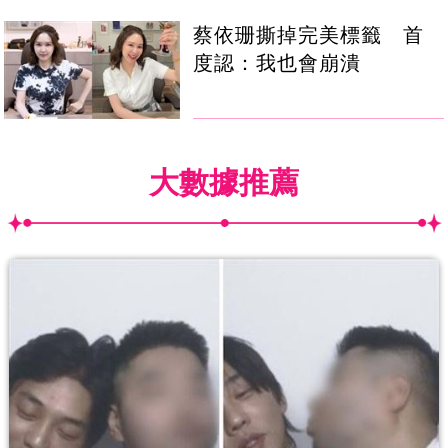
蔡依珊撕掉完美標籤 首
度認：我也會崩潰
大數據推薦