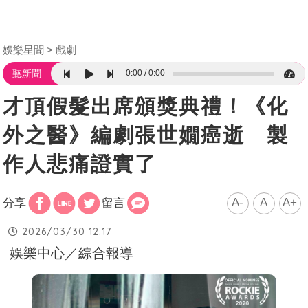
娛樂星聞
戲劇
0:00
0:00
聽新聞
才頂假髮出席頒獎典禮！《化
外之醫》編劇張世嫺癌逝 製
作人悲痛證實了
A-
A
A+
分享
留言
2026/03/30 12:17
娛樂中心／綜合報導