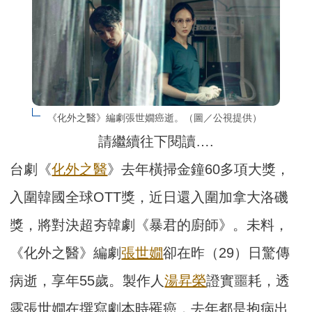
《化外之醫》編劇張世嫺癌逝。（圖／公視提供）
請繼續往下閱讀….
台劇《
化外之醫
》去年橫掃金鐘60多項大獎，
入圍韓國全球OTT獎，近日還入圍加拿大洛磯
獎，將對決超夯韓劇《暴君的廚師》。未料，
《化外之醫》編劇
張世嫺
卻在昨（29）日驚傳
病逝，享年55歲。製作人
湯昇榮
證實噩耗，透
露張世嫺在撰寫劇本時罹癌，去年都是抱病出