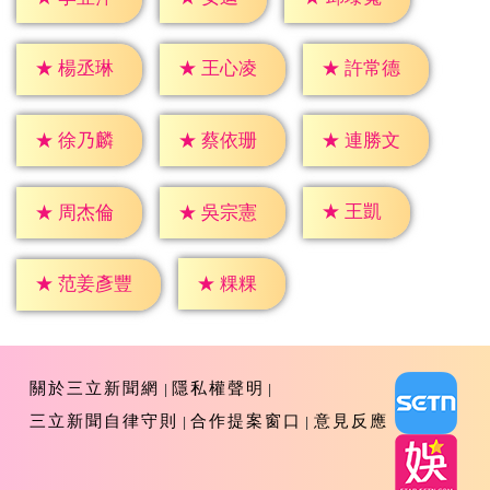
★
楊丞琳
★
王心凌
★
許常德
★
徐乃麟
★
蔡依珊
★
連勝文
★
王凱
★
周杰倫
★
吳宗憲
★
粿粿
★
范姜彥豐
關於三立新聞網
隱私權聲明
三立新聞自律守則
合作提案窗口
意見反應