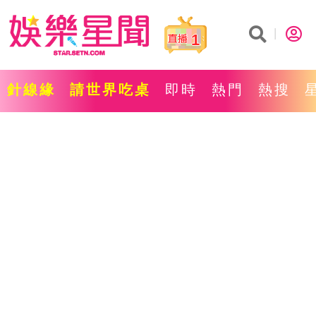
1
針線緣
請世界吃桌
即時
熱門
熱搜