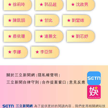
★
徐莉玲
★
郭品超
★
沈政男
★
甘比
★
陳凱韻
★
劉鑾雄
★
蔡依珊
★
連勝文
★
劉芯妤
★
李娜
★
李亞萍
關於三立新聞網
隱私權聲明
三立新聞自律守則
合作提案窗口
意見反應
三立新聞網
為了提供更好的閱讀內容，我們使用相關網站技