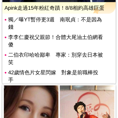
Apink走過15年粉紅奇蹟！8/8相約高雄巨蛋
獨／曝YT暫停更3週 南珉貞：不是因為
錢
李李仁慶祝父親節！合體大尾油土伯網看
傻
二伯衣印哈哈鄙卑 專家：別穿去日本被
笑
42歲情色片女星閃嫁 對象是前職棒投
手