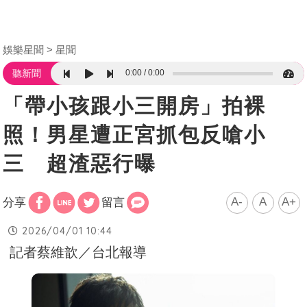
娛樂星聞
星聞
0:00
0:00
聽新聞
「帶小孩跟小三開房」拍裸
照！男星遭正宮抓包反嗆小
三 超渣惡行曝
A-
A
A+
分享
留言
2026/04/01 10:44
記者蔡維歆／台北報導