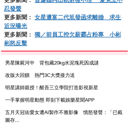
忍發聲
更多新聞：
女星遭富二代尪發函求離婚 求生
近況曝光
更多新聞：
獨／前員工控欠薪霸占粉專 小彬
彬怒反擊
男星陳屍河中 背包藏20kg水泥塊死因成謎
改版大回饋 熱門3C大獎接力送
明星講師親授！醒吾三立學院打造影視新星
一手掌握明星動態 即刻下載娛樂星聞APP
五月天冠佑愛女遭AI製作不雅影像 憤怒發聲：「已截
圖存...