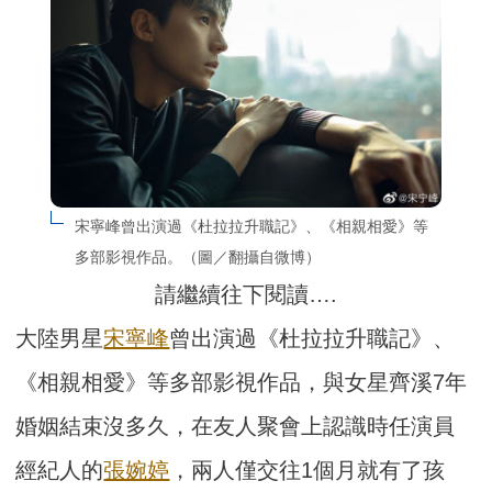
宋寧峰曾出演過《杜拉拉升職記》、《相親相愛》等
多部影視作品。（圖／翻攝自微博）
請繼續往下閱讀….
大陸男星
宋寧峰
曾出演過《杜拉拉升職記》、
《相親相愛》等多部影視作品，與女星齊溪7年
婚姻結束沒多久，在友人聚會上認識時任演員
經紀人的
張婉婷
，兩人僅交往1個月就有了孩