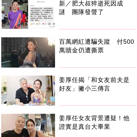
新／肥大叔猝逝死因成
謎 團隊發聲了
百萬網紅遭騙失蹤 付500
萬贖金仍遭撕票
姜厚任揭「和女友前夫是
好友」撇小三傳言
姜厚任女友背景遭疑！他
證實是真台大畢業