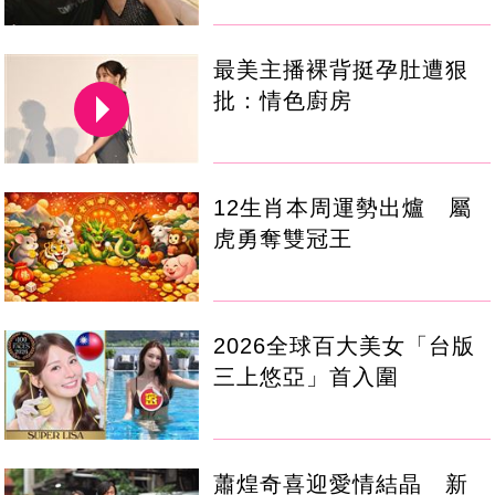
最美主播裸背挺孕肚遭狠
批：情色廚房
12生肖本周運勢出爐 屬
虎勇奪雙冠王
2026全球百大美女「台版
三上悠亞」首入圍
蕭煌奇喜迎愛情結晶 新