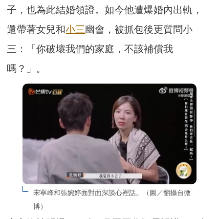
子，也為此結婚領證。如今他遭爆婚內出軌，
還帶著女兒和
小三
幽會，被抓包後更質問小
三：「你破壞我們的家庭，不該補償我
嗎？」。
宋寧峰和張婉婷面對面深談心裡話。（圖／翻攝自微
博）