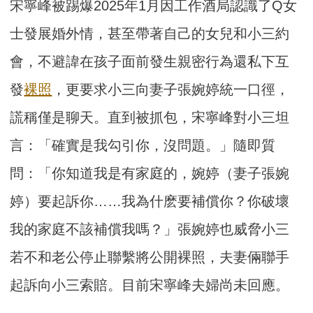
宋寧峰被踢爆2025年1月因工作酒局認識了Q女
士發展婚外情，甚至帶著自己的女兒和小三約
會，不避諱在孩子面前發生親密行為還私下互
發
裸照
，更要求小三向妻子張婉婷統一口徑，
謊稱僅是聊天。直到被抓包，宋寧峰對小三坦
言：「確實是我勾引你，沒問題。」隨即質
問：「你知道我是有家庭的，婉婷（妻子張婉
婷）要起訴你……我為什麽要補償你？你破壞
我的家庭不該補償我嗎？」張婉婷也威脅小三
若不和老公停止聯繫將公開裸照，夫妻倆聯手
起訴向小三索賠。目前宋寧峰夫婦尚未回應。