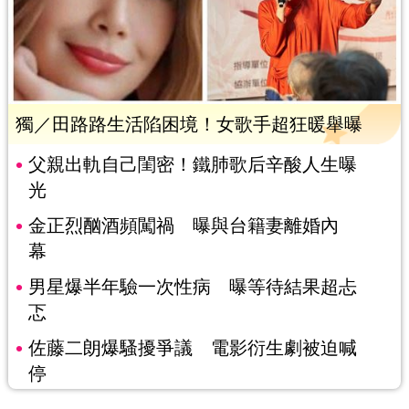
獨／田路路生活陷困境！女歌手超狂暖舉曝
父親出軌自己閨密！鐵肺歌后辛酸人生曝
光
金正烈酗酒頻闖禍 曝與台籍妻離婚內
幕
男星爆半年驗一次性病 曝等待結果超忐
忑
佐藤二朗爆騷擾爭議 電影衍生劇被迫喊
停