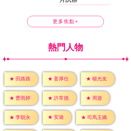
更多焦點+
熱門人物
★
田路路
★
姜厚任
★
楊光友
★
周遊
★
曹雨婷
★
許常德
★
安迪
★
李朝永
★
司馬玉嬌