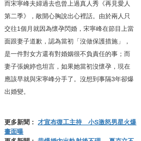
而宋寧峰夫婦過去也曾上過真人秀《再見愛人
第二季》，敞開心胸說出心裡話。由於兩人只
交往1個月就因為懷孕閃婚，宋寧峰在節目上當
面跟妻子道歉，認為當初「沒做保護措施」，
是一件對女方還有對婚姻很不負責任的事；而
妻子張婉婷也坦言，如果她當初沒懷孕，現在
應該早就與宋寧峰分手了。沒想到事隔3年卻爆
出婚變。
更多新聞：
才宣布復工主持 小S激怒男星火爆
畫面曝
更多新聞：
昔爆婚內出軌射後不理 夏克立不