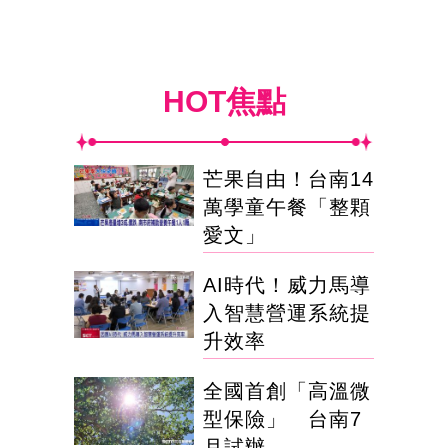
HOT焦點
芒果自由！台南14
萬學童午餐「整顆
愛文」
AI時代！威力馬導
入智慧營運系統提
升效率
全國首創「高溫微
型保險」 台南7
月試辦