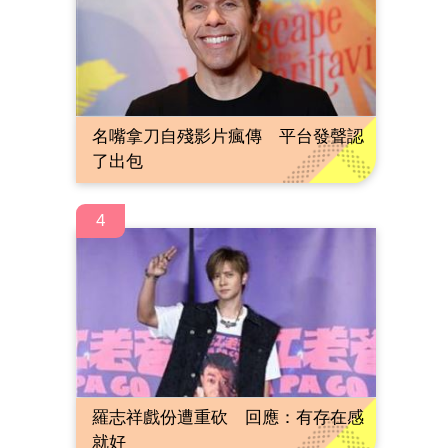
名嘴拿刀自殘影片瘋傳 平台發聲認
了出包
4
羅志祥戲份遭重砍 回應：有存在感
就好