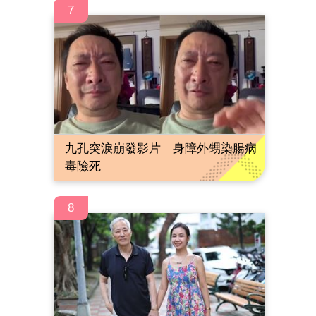
7
九孔突淚崩發影片 身障外甥染腸病
毒險死
8