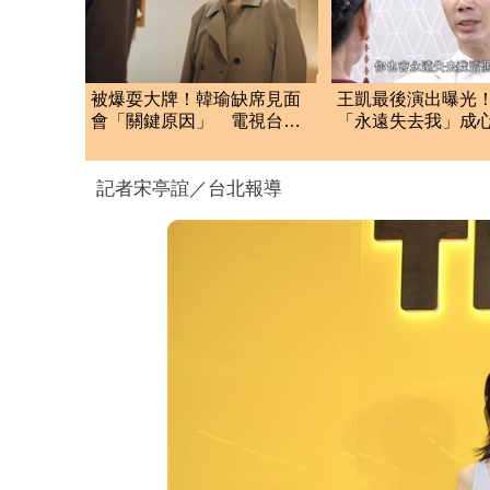
被爆耍大牌！韓瑜缺席見面
王凱最後演出曝光
會「關鍵原因」 電視台全
「永遠失去我」成
說了
合 暴瘦模樣惹鼻
記者宋亭誼／台北報導