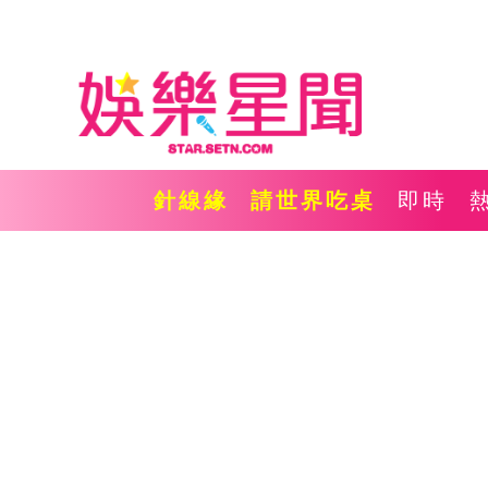
針線緣
請世界吃桌
即時