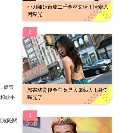
小刀離婚台玻二千金林文晴！情變原
因曝光
2
，儘管
郭書瑤背後金主竟是大咖藝人！身份
日和歌手
曝光了
3
《危險關