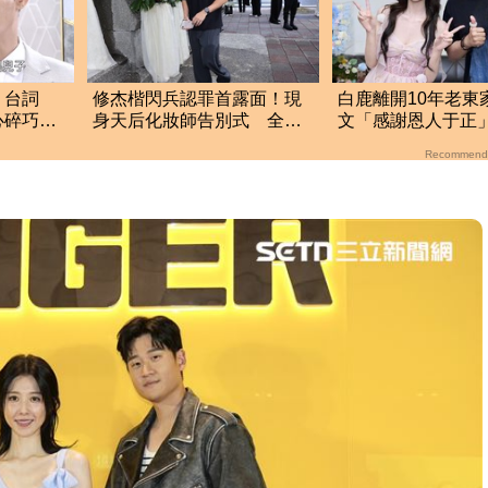
！台詞
修杰楷閃兵認罪首露面！現
白鹿離開10年老東
心碎巧
身天后化妝師告別式 全身
文「感謝恩人于正
酸
黑低調送別
吐心聲：就像嫁女
Recommend