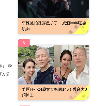
李棟旭拍裸露戲拚了 戒酒半年狂操
肌肉
6
轟動，粉
官方公
姜厚任小24歲女友智商146！獲台大3
碩博士