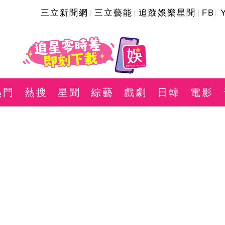
三立新聞網
三立藝能
追蹤娛樂星聞
FB
熱門
熱搜
星聞
綜藝
戲劇
日韓
電影