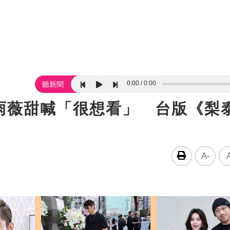
0:00
0:00
聽新聞
雨薇甜喊「很想看」 台版《梨
A-