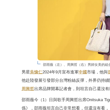
邵雨薇（左）、周興哲（右）男帥女美的組
男星
吳慷仁
2024年9月宣布進軍
中國
市場，他與
他赴陸發展引發部分台灣粉絲反彈，外界仍持續
周興哲
出席品牌開幕記者會，則坦言自己還沒有
邵雨薇今（1）日與歌手周興哲出席Onitsuka
係》，邵雨薇坦言自己非常想看，但還沒有看，