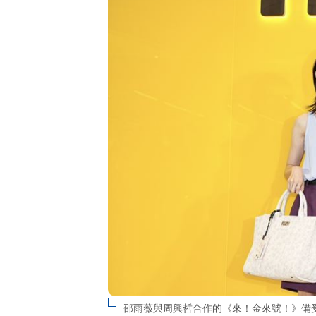
邵雨薇與周興哲合作的《來！金來號！》備