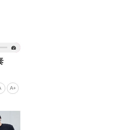
泰
A
A+