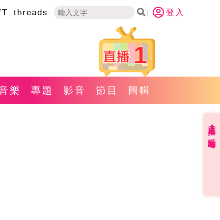
YT
threads
登入
1
音樂
專題
影音
節目
圖輯
直播✦活動