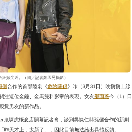
合狂掀尖叫。（圖／記者鄭孟晃攝影）
孫儷
合作的首部陸劇《
危險關係
》昨（3月31日）晚悄悄上線
關注這位金鐘、金馬雙料影帝的表現。女友
邵雨薇
今（1）
觀賞男友的新作品。
 Tiger鬼塚虎概念店開幕記者會，談到吳慷仁與孫儷合作的新劇
「昨天才上，太新了」，因此目前無法給出具體反饋。