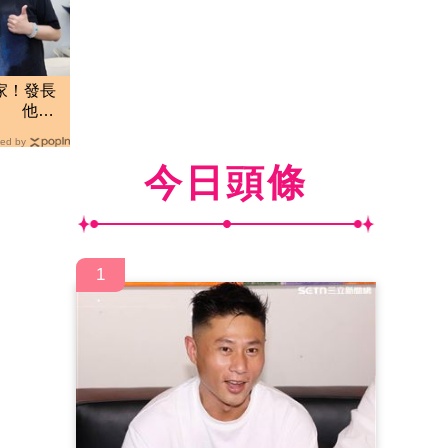
家！發長
」 他親
兒
ed by
今日頭條
1