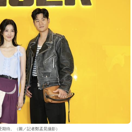
受期待。（圖／記者鄭孟晃攝影）