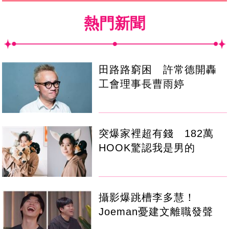
熱門新聞
田路路窮困 許常德開轟
工會理事長曹雨婷
突爆家裡超有錢 182萬
HOOK驚認我是男的
攝影爆跳槽李多慧！
Joeman憂建文離職發聲