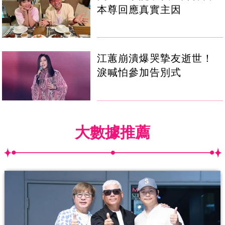
本尊回應真實主因
江蕙崩潰爆哭摯友逝世！
淚喊怕參加告別式
大數據推薦