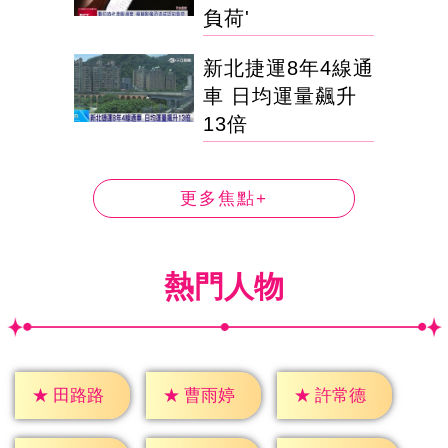
負荷'
新北捷運8年4線通
車 日均運量飆升
13倍
更多焦點+
熱門人物
★
田路路
★
曹雨婷
★
許常德