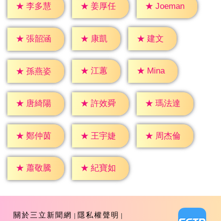
★
李多慧
★
姜厚任
★
Joeman
★
康凱
★
建文
★
張韶涵
★
江蕙
★
Mina
★
孫燕姿
★
唐綺陽
★
許效舜
★
瑪法達
★
鄭仲茵
★
王宇婕
★
周杰倫
★
蕭敬騰
★
紀寶如
關於三立新聞網
隱私權聲明