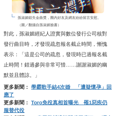
孫淑媚錯失金曲獎，圈內好友及網友紛紛留言安慰。
（圖／翻攝自孫淑媚臉書）
對此，孫淑媚經紀人證實與數位發行公司核對
發行曲目時，才發現疏忽報名截止時間，慚愧
表示：「這是公司的疏忽，發現時已過報名截
止時間！錯過參與非常可惜……謝謝淑媚的幽
默並且體諒。」
更多新聞：
學霸歌手結4次婚 「遭疑懷孕」回
應了
更多新聞：
Toro免役真相首曝光 罹1惡疾仍
服替代役