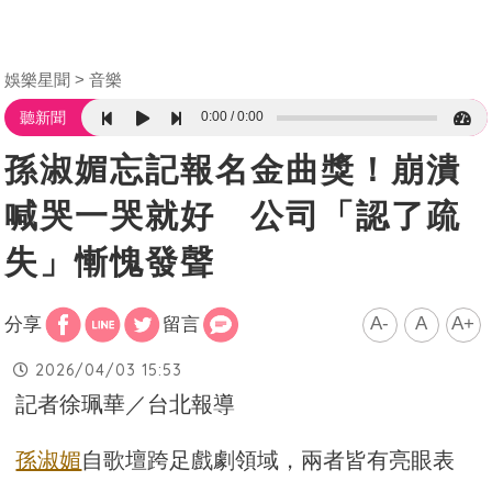
娛樂星聞
音樂
0:00
0:00
聽新聞
孫淑媚忘記報名金曲獎！崩潰
喊哭一哭就好 公司「認了疏
失」慚愧發聲
A-
A
A+
分享
留言
2026/04/03 15:53
記者徐珮華／台北報導
孫淑媚
自歌壇跨足戲劇領域，兩者皆有亮眼表