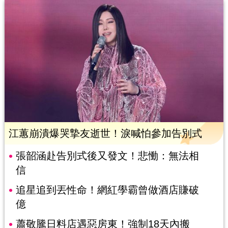
江蕙崩潰爆哭摯友逝世！淚喊怕參加告別式
張韶涵赴告別式後又發文！悲慟：無法相
信
追星追到丟性命！網紅學霸曾做酒店賺破
億
蕭敬騰日料店遇惡房東！強制18天內搬