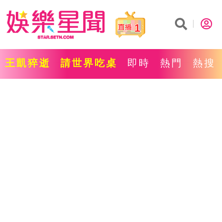
1
王凱猝逝
請世界吃桌
即時
熱門
熱搜