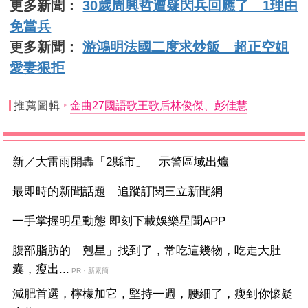
更多新聞：
30歲周興哲遭疑閃兵回應了 1理由
免當兵
更多新聞：
游鴻明法國二度求炒飯 超正空姐
愛妻狠拒
推薦圖輯
金曲27國語歌王歌后林俊傑、彭佳慧
新／大雷雨開轟「2縣市」 示警區域出爐
最即時的新聞話題 追蹤訂閱三立新聞網
一手掌握明星動態 即刻下載娛樂星聞APP
腹部脂肪的「剋星」找到了，常吃這幾物，吃走大肚
囊，瘦出...
PR・新素簡
減肥首選，檸檬加它，堅持一週，腰細了，瘦到你懷疑