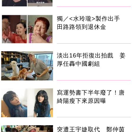
獨／<水玲瓏>製作出手
田路路領到退休金
淡出16年拒復出拍戲 姜
厚任轟中國劇組
寫運勢書下半年廢了！唐
綺陽瘦下來原因曝
突遭王宇婕取代 鄭仲茵