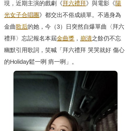
現，近期主演的戲劇《
拜六禮拜
》與電影《
陽
光女子合唱團
》都交出不俗成績單。不過身為
金曲
歌后
的她，今（3）日突然自爆單曲〈拜六
禮拜〉忘記報名本屆
金曲獎
，
崩潰
之餘仍不忘
幽默引用歌詞，笑喊「拜六禮拜 哭哭就好 傷心
的Holiday鬆一咧 痟一咧」。