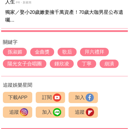
人生
PR・新素簡
獨家／娶小20歲嫩妻擁千萬資產！70歲大咖男星公布遺
囑...
關鍵字
孫淑媚
金曲獎
歌后
拜六禮拜
陽光女子合唱團
鍾欣凌
丁寧
崩潰
追蹤娛樂星聞
下載APP
訂閱
加入
追蹤
加入
追蹤