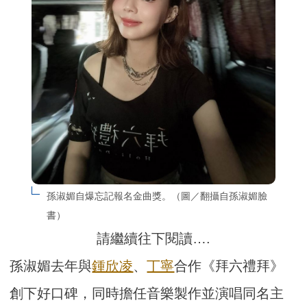
孫淑媚自爆忘記報名金曲獎。（圖／翻攝自孫淑媚臉
書）
請繼續往下閱讀….
孫淑媚去年與
鍾欣凌
、
丁寧
合作《拜六禮拜》
創下好口碑，同時擔任音樂製作並演唱同名主