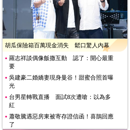
胡瓜保險箱百萬現金消失 鬆口驚人內幕
羅志祥談偶像飯撒互動 認了：開心最重
要
吳建豪二婚嬌妻現身曼谷！甜蜜合照首曝
光
台男星轉戰直播 面試8次遭嗆：以為多
紅
蕭敬騰遇惡房東被寄存證信函！喜鵲回應
了