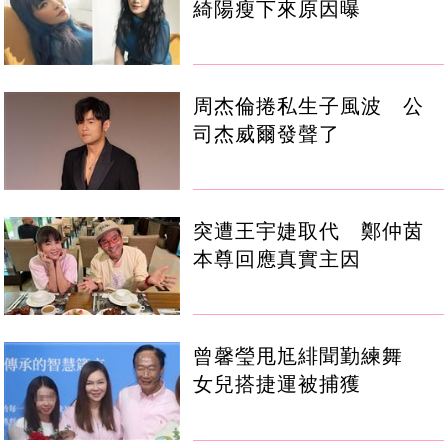
綺陽瘦下來原因曝
周杰倫捲私生子風波 公
司杰威爾發聲了
突遭王宇婕取代 鄭仲茵
本尊回應真實主因
曾馨瑩甩尪緋聞勤練舞
女兒搭捷運被捕獲