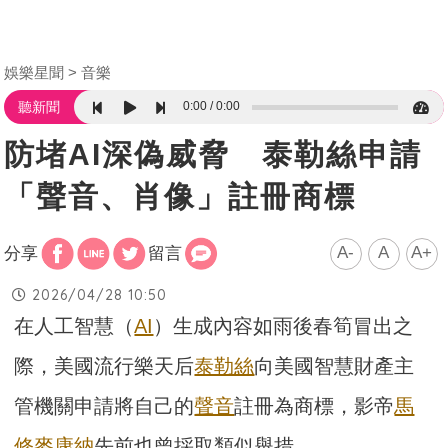
娛樂星聞
音樂
0:00
0:00
聽新聞
防堵AI深偽威脅 泰勒絲申請
「聲音、肖像」註冊商標
A-
A
A+
分享
留言
2026/04/28 10:50
在人工智慧（
AI
）生成內容如雨後春筍冒出之
際，美國流行樂天后
泰勒絲
向美國智慧財產主
管機關申請將自己的
聲音
註冊為商標，影帝
馬
修麥康納
先前也曾採取類似舉措。