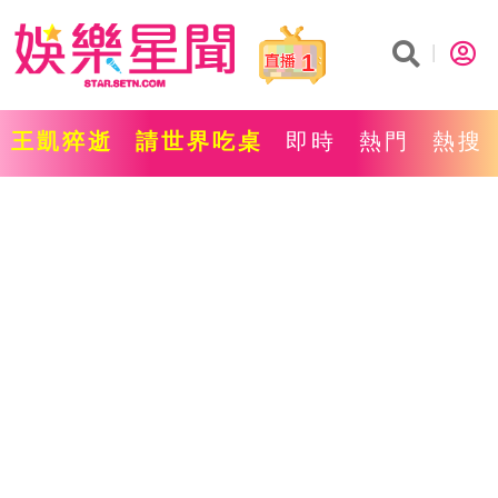
1
王凱猝逝
請世界吃桌
即時
熱門
熱搜