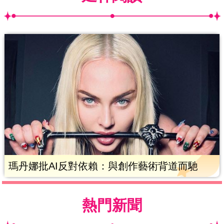
瑪丹娜批AI反對依賴：與創作藝術背道而馳
熱門新聞