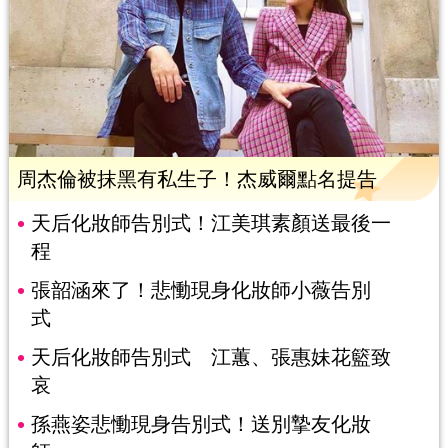
周杰倫被抹黑有私生子！杰威爾點名提告
天后化妝師告別式！江美琪素顏送最後一
程
張韶涵來了！悲慟現身化妝師小薇告別
式
天后化妝師告別式 江蕙、張惠妹花籃致
哀
孫燕姿悲慟現身告別式！送別摯友化妝