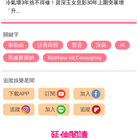
冷氣壞3年捨不得修！資深玉女息影30年上圍突暴增
「升...
關鍵字
泰勒絲
註冊商標
聲音
深偽
AI
馬修麥康納
Matthew McConaughey
追蹤娛樂星聞
下載APP
訂閱
加入
追蹤
加入
追蹤
延伸閱讀