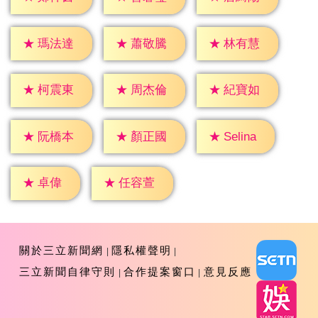
★
瑪法達
★
蕭敬騰
★
林有慧
★
柯震東
★
周杰倫
★
紀寶如
★
Selina
★
阮橋本
★
顏正國
★
卓偉
★
任容萱
關於三立新聞網
隱私權聲明
三立新聞自律守則
合作提案窗口
意見反應