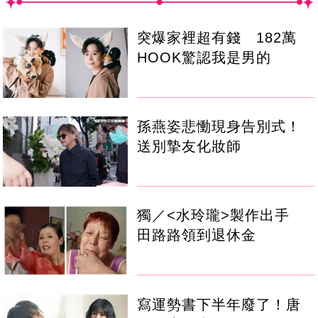
突爆家裡超有錢 182萬
HOOK驚認我是男的
孫燕姿悲慟現身告別式！
送別摯友化妝師
獨／<水玲瓏>製作出手
田路路領到退休金
寫運勢書下半年廢了！唐