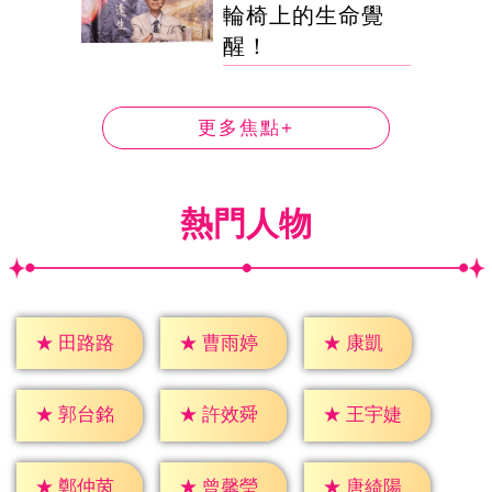
輪椅上的生命覺
醒！
更多焦點+
熱門人物
★
康凱
★
田路路
★
曹雨婷
★
郭台銘
★
許效舜
★
王宇婕
★
鄭仲茵
★
曾馨瑩
★
唐綺陽