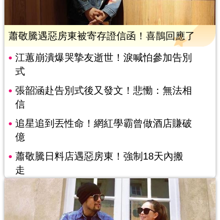
蕭敬騰遇惡房東被寄存證信函！喜鵲回應了
江蕙崩潰爆哭摯友逝世！淚喊怕參加告別
式
張韶涵赴告別式後又發文！悲慟：無法相
信
追星追到丟性命！網紅學霸曾做酒店賺破
億
蕭敬騰日料店遇惡房東！強制18天內搬
走