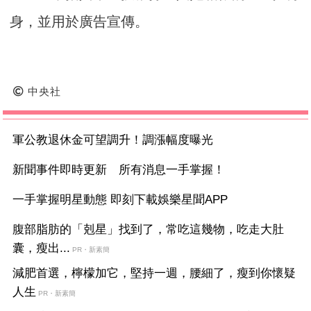
身，並用於廣告宣傳。
中央社
軍公教退休金可望調升！調漲幅度曝光
新聞事件即時更新 所有消息一手掌握！
一手掌握明星動態 即刻下載娛樂星聞APP
腹部脂肪的「剋星」找到了，常吃這幾物，吃走大肚
囊，瘦出...
PR・新素簡
減肥首選，檸檬加它，堅持一週，腰細了，瘦到你懷疑
人生
PR・新素簡