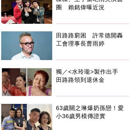
圈 賴銘偉曝近況
田路路窮困 許常德開轟
工會理事長曹雨婷
獨／<水玲瓏>製作出手
田路路領到退休金
63歲關之琳爆奶孫戀！愛
小36歲男模傳證實