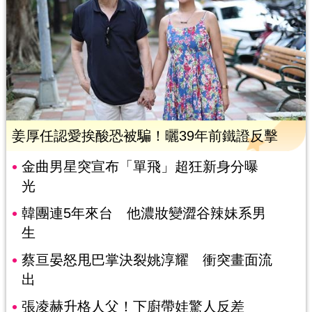
姜厚任認愛挨酸恐被騙！曬39年前鐵證反擊
金曲男星突宣布「單飛」超狂新身分曝
光
韓團連5年來台 他濃妝變澀谷辣妹系男
生
蔡亘晏怒甩巴掌決裂姚淳耀 衝突畫面流
出
張凌赫升格人父！下廚帶娃驚人反差