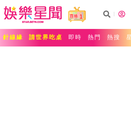
1
針線緣
請世界吃桌
即時
熱門
熱搜