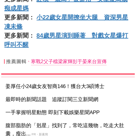
痴成星媽
更多新聞：
小22歲女星開撩坐大腿 資深男星
凍未條
更多新聞：
84歲男星演到睡著 對戲女星爆打
呼叫不醒
推薦圖輯
寒戰2父子檔梁家輝彭于晏來台宣傳
姜厚任小24歲女友智商146！獲台大3碩博士
最即時的新聞話題 追蹤訂閱三立新聞網
一手掌握明星動態 即刻下載娛樂星聞APP
腹部脂肪的「剋星」找到了，常吃這幾物，吃走大肚
囊，瘦出...
PR・新素簡