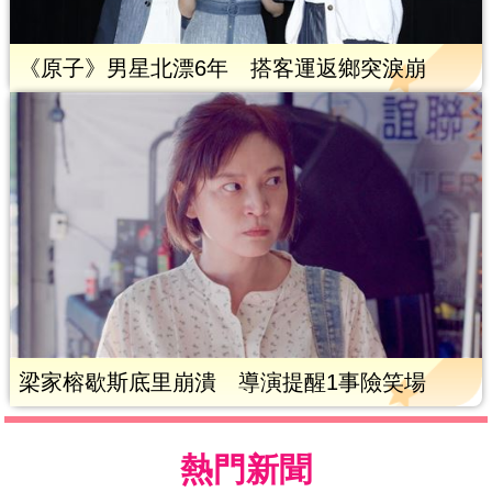
《原子》男星北漂6年 搭客運返鄉突淚崩
梁家榕歇斯底里崩潰 導演提醒1事險笑場
熱門新聞