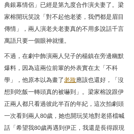
典銀幕情侶」已經是第九度合作演夫妻了。梁
家榕開玩笑說「對不起他老婆，我們都是眉目
傳情」，兩人演老夫老妻真的不用多說話千言
萬語只要一個眼神就懂。
不過，在劇中飾演兩人兒子的楊鎮在旁邊幽默
爆料，因為這兩位前輩的外表實在太「不科
學」，他原本以為畫了
老妝
應該也還好，「沒
想到吃飯一轉頭真的被嚇到」。梁家榕說跟伊
正兩人都只看過彼此半百的年紀，這次拍劇頭
一次看到兩人80歲，她也開玩笑地對老搭檔喊
話「希望我80歲再遇到伊正，我還是長得跟現