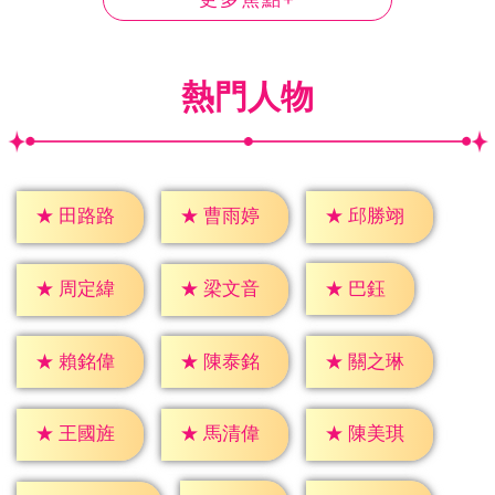
熱門人物
★
田路路
★
曹雨婷
★
邱勝翊
★
巴鈺
★
周定緯
★
梁文音
★
賴銘偉
★
陳泰銘
★
關之琳
★
王國旌
★
馬清偉
★
陳美琪