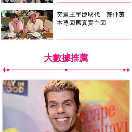
突遭王宇婕取代 鄭仲茵
本尊回應真實主因
大數據推薦