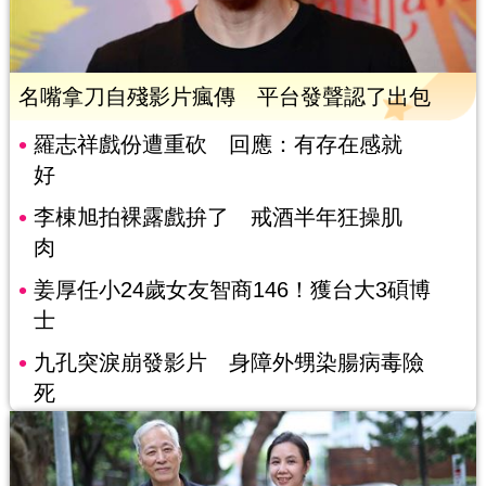
名嘴拿刀自殘影片瘋傳 平台發聲認了出包
羅志祥戲份遭重砍 回應：有存在感就
好
李棟旭拍裸露戲拚了 戒酒半年狂操肌
肉
姜厚任小24歲女友智商146！獲台大3碩博
士
九孔突淚崩發影片 身障外甥染腸病毒險
死