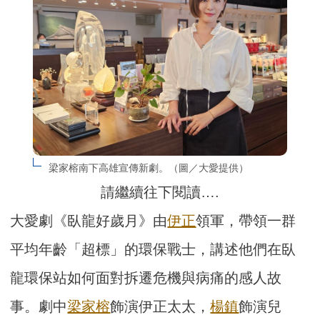
梁家榕南下高雄宣傳新劇。（圖／大愛提供）
請繼續往下閱讀….
大愛劇《臥龍好歲月》由
伊正
領軍，帶領一群
平均年齡「超標」的環保戰士，講述他們在臥
龍環保站如何面對拆遷危機與病痛的感人故
事。劇中
梁家榕
飾演伊正太太，
楊鎮
飾演兒