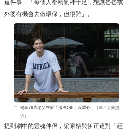
這件事，「每個人都精氣神十足，想讓爸爸或
外婆有機會去做環保，但很難」。
楊鎮76歲老父在家「擺POSE」沒重心。（圖／大愛提
供）
提到劇中的靈魂伴侶，梁家榕與伊正這對「經