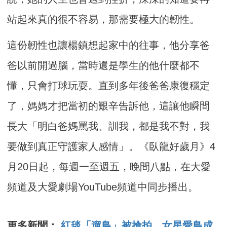
站起來真的很不容易，那需要極大的韌性。
這份韌性也讓楊鎮想起家中的往事，他分享爸
爸以前開過腦，當時還是學生的他什麼都不
懂，只會打球玩耍。直到多年後爸爸康復穩定
了，媽媽才把當初的艱辛告訴他，這讓他瞬間
長大「明白爸媽罵我、訓我，都是我不對，我
要做到真正守護家人感情」。《臥龍好歲月》4
月20日起，每週一至週五，晚間八點，在大愛
頻道及大愛劇場YouTube頻道中同步播出。
更多新聞：
紅毯「遛鳥」被搶拍 女星愛鳥成