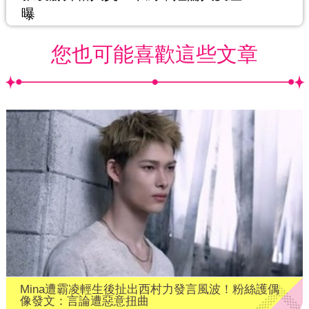
曝
您也可能喜歡這些文章
Mina遭霸凌輕生後扯出西村力發言風波！粉絲護偶
像發文：言論遭惡意扭曲