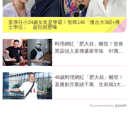
姜厚任小24歲女友是學霸！智商146「獲台大3碩+博
士學位」 超狂經歷曝
料理網紅「肥大叔」離世！曾推
黑蒜頭入菜傳遞家常味 97萬粉
絲不捨
46歲料理網紅「肥大叔」離世！
直播創月業績千萬 生前揭3大成
功心法
Recommended by