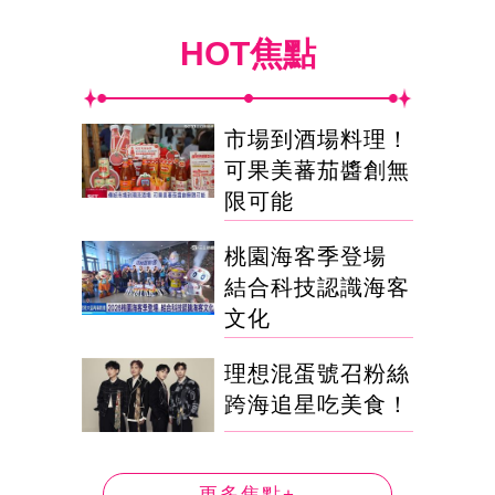
HOT焦點
市場到酒場料理！
可果美蕃茄醬創無
限可能
桃園海客季登場
結合科技認識海客
文化
理想混蛋號召粉絲
跨海追星吃美食！
更多焦點+