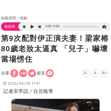
娛樂星聞
戲劇
0:00
0:00
聽新聞
第9次配對伊正演夫妻！梁家榕
80歲老妝太逼真 「兒子」嚇壞
當場愣住
A-
A
A+
分享
留言
2026/04/29 17:41
記者宋亭誼／台北報導