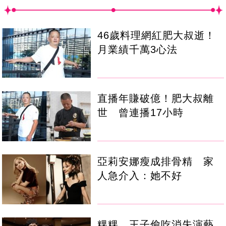
46歲料理網紅肥大叔逝！
月業績千萬3心法
直播年賺破億！肥大叔離
世 曾連播17小時
亞莉安娜瘦成排骨精 家
人急介入：她不好
粿粿、王子偷吃消失演藝