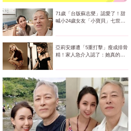
71歲「台版蘇志燮」認愛了！甜
喊小24歲女友「小寶貝」七世情
緣震撼曝光
亞莉安娜遭「5重打擊」瘦成排骨
精！家人急介入認了：她真的不
好