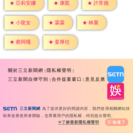
★
康凱
★
許常德
★
亞莉安娜
★
霖霖
★
林襄
★
小龍女
★
蔡阿嘎
★
姜厚任
關於三立新聞網
隱私權聲明
三立新聞自律守則
合作提案窗口
意見反應
三立新聞網
為了提供更好的閱讀內容，我們使用相關網站技
Copyright ©2026 Sanlih E-Television All Rights
術來改善使用者體驗，也尊重用戶的隱私權，特別提出聲明。
Reserved 版權所有 盜用必究 台北市內湖區舊宗路一段159
了解最新隱私權聲明
知道了
號 02-8792-8888