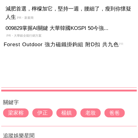
減肥首選，檸檬加它，堅持一週，腰細了，瘦到你懷疑
人生
PR・新素簡
009829掌握AI關鍵 大華韓國KOSPI 50今強...
PR・大華銀全能行銷方案
Forest Outdoor 強力磁鐵掛鉤組 附D扣 共九色
PR
關鍵字
梁家榕
伊正
楊鎮
老妝
爸爸
追蹤娛樂星聞