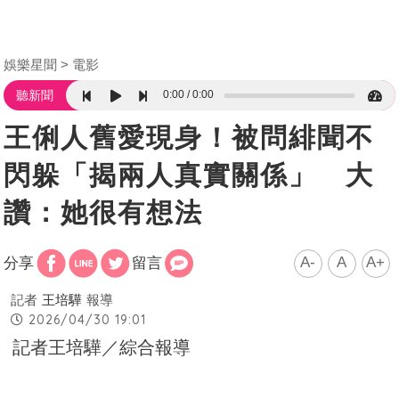
娛樂星聞
電影
0:00
0:00
聽新聞
王俐人舊愛現身！被問緋聞不
閃躲「揭兩人真實關係」 大
讚：她很有想法
A-
A
A+
分享
留言
記者
王培驊
報導
2026/04/30 19:01
記者王培驊／綜合報導