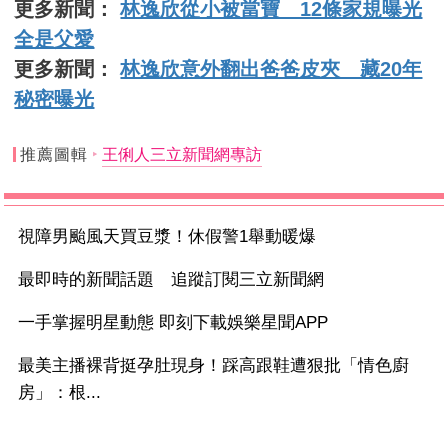
更多新聞：
林逸欣從小被當寶 12條家規曝光
全是父愛
更多新聞：
林逸欣意外翻出爸爸皮夾 藏20年
秘密曝光
推薦圖輯
王俐人三立新聞網專訪
視障男颱風天買豆漿！休假警1舉動暖爆
最即時的新聞話題 追蹤訂閱三立新聞網
一手掌握明星動態 即刻下載娛樂星聞APP
最美主播裸背挺孕肚現身！踩高跟鞋遭狠批「情色廚
房」：根...