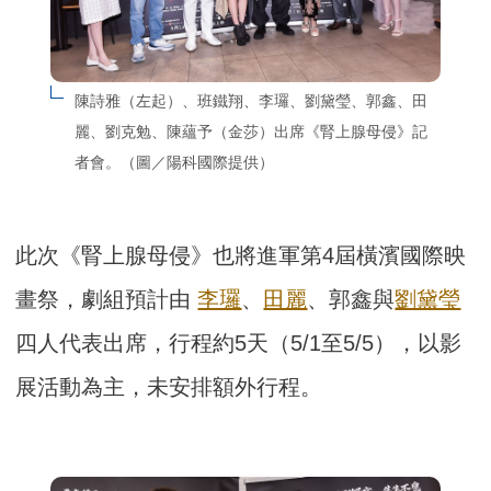
陳詩雅（左起）、班鐵翔、李㼈、劉黛瑩、郭鑫、田
麗、劉克勉、陳蘊予（金莎）出席《腎上腺母侵》記
者會。（圖／陽科國際提供）
此次《腎上腺母侵》也將進軍第4屆橫濱國際映
畫祭，劇組預計由
李㼈
、
田麗
、郭鑫與
劉黛瑩
四人代表出席，行程約5天（5/1至5/5），以影
展活動為主，未安排額外行程。