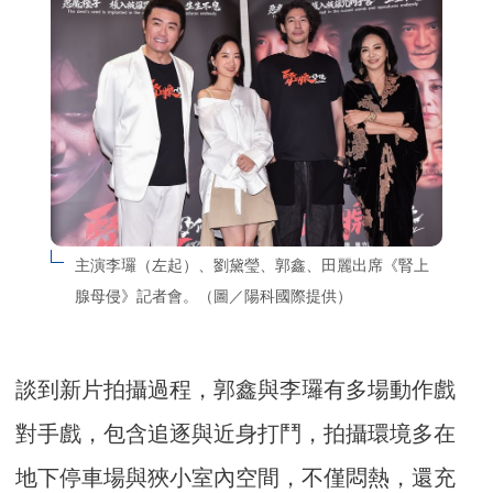
主演李㼈（左起）、劉黛瑩、郭鑫、田麗出席《腎上
腺母侵》記者會。（圖／陽科國際提供）
談到新片拍攝過程，郭鑫與李㼈有多場動作戲
對手戲，包含追逐與近身打鬥，拍攝環境多在
地下停車場與狹小室內空間，不僅悶熱，還充