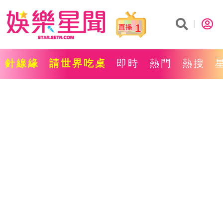
1
針線緣
請世界吃桌
即時
熱門
熱搜