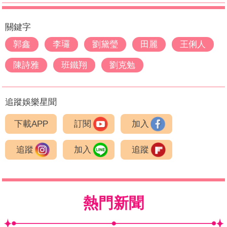
關鍵字
郭鑫
李㼈
劉黛瑩
田麗
王俐人
陳詩雅
班鐵翔
劉克勉
追蹤娛樂星聞
下載APP
訂閱
加入
追蹤
加入
追蹤
熱門新聞