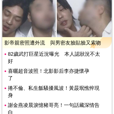
影帝親密照遭外流 與男密友臉貼臉又索吻
82歲武打巨星近況曝光 本人認狀況不太
好
喜曬超音波照！北影影后李亦捷懷孕
了
捲不倫、私生飯騷擾風波！黃晸珉憔悴現
身
謝金燕凌晨淚憶豬哥亮！一句話藏深情告
白