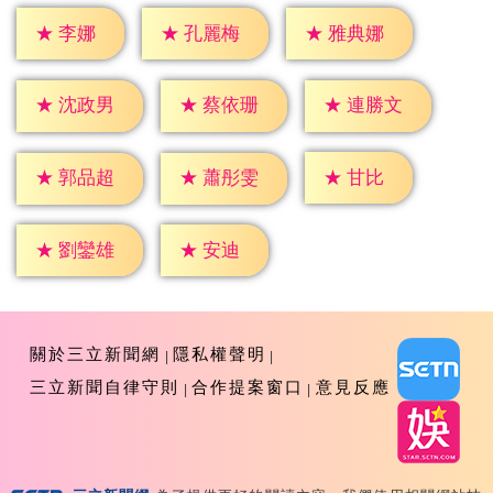
★
李娜
★
孔麗梅
★
雅典娜
★
沈政男
★
蔡依珊
★
連勝文
★
甘比
★
郭品超
★
蕭彤雯
★
安迪
★
劉鑾雄
關於三立新聞網
隱私權聲明
三立新聞自律守則
合作提案窗口
意見反應