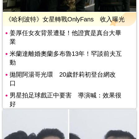
《哈利波特》女星轉戰OnlyFans 收入曝光
姜厚任女友背景遭疑！他證實是真台大畢
業
米蘭達離婚奧蘭多布魯13年！罕談前夫互
動
拋開阿湯哥光環 20歲舒莉初登台網改
口
男星拍足球戲正中要害 導演喊：效果很
好