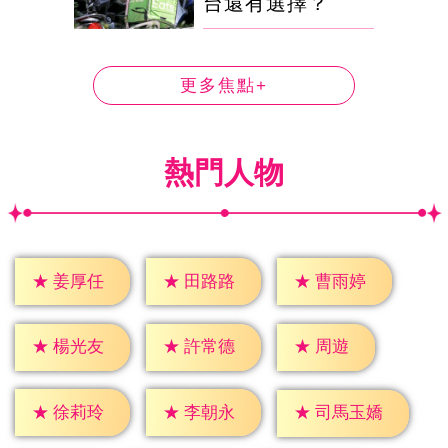
台還有選擇？
更多焦點+
熱門人物
★
姜厚任
★
田路路
★
曹雨婷
★
周遊
★
楊光友
★
許常德
★
徐莉玲
★
李朝永
★
司馬玉嬌