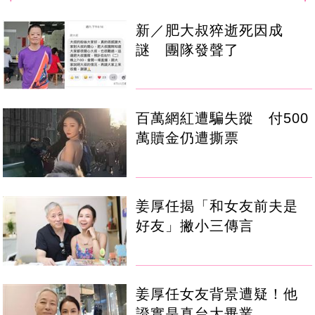
新／肥大叔猝逝死因成
謎 團隊發聲了
百萬網紅遭騙失蹤 付500
萬贖金仍遭撕票
姜厚任揭「和女友前夫是
好友」撇小三傳言
姜厚任女友背景遭疑！他
證實是真台大畢業