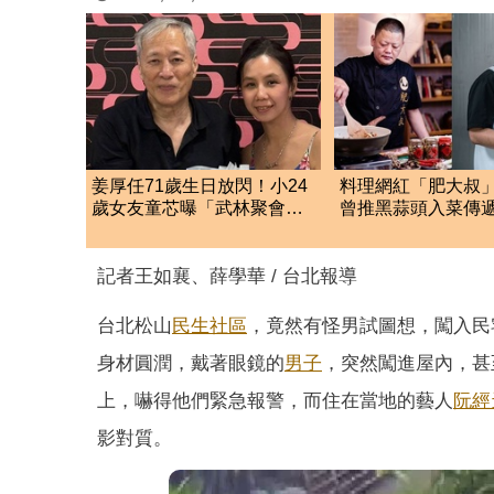
姜厚任71歲生日放閃！小24
料理網紅「肥大叔
歲女友童芯曝「武林聚會」
曾推黑蒜頭入菜傳
驚人名單笑翻全網
味 97萬粉絲不捨
記者王如襄、薛學華 / 台北報導
台北松山
民生社區
，竟然有怪男試圖想，闖入民
身材圓潤，戴著眼鏡的
男子
，突然闖進屋內，甚
上，嚇得他們緊急報警，而住在當地的藝人
阮經
影對質。