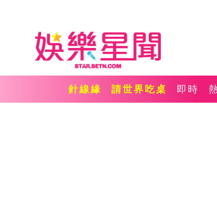
針線緣
請世界吃桌
即時