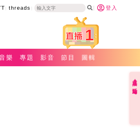
YT
threads
登入
1
音樂
專題
影音
節目
圖輯
直播✦活動