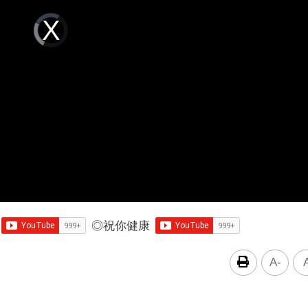
Video
Player
is
loading.
◎
祝你健康
A-