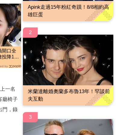
Apink走過15年粉紅奇蹟！8/8相約高
雄巨蛋
2
涵開口全
轍投降1句
ed by
碰上一名
米蘭達離婚奧蘭多布魯13年！罕談前
夫互動
客廳椅子
出門，錄
3