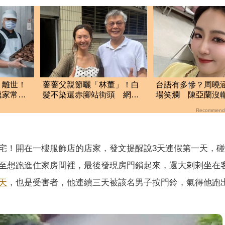
」離世！
薔薔父親節曬「林董」！白
台語有多慘？周曉
遞家常
髮不染還赤腳站街頭 網
場笑爛 陳亞蘭沒
友：爸爸好時尚
「隨便」笑哭
Recommend
宅！開在一樓服飾店的店家，發文提醒說3天連假第一天，
至想跑進住家房間裡，最後發現房門鎖起來，還大剌剌坐在
天
，也是受害者，他連續三天被該名男子按門鈴，氣得他跑