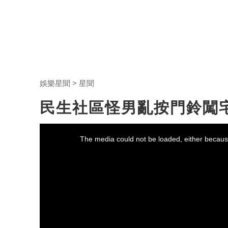
娛樂星聞
星聞
民生社區怪男亂按門鈴闖
This
is
a
The media could not be loaded, either because
modal
window.