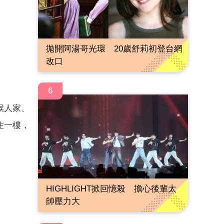
拋開阿湯哥光環 20歲舒莉初登台網
改口
6
候人家、
住一樓，
HIGHLIGHT掀回憶殺 擔心後輩太
帥壓力大