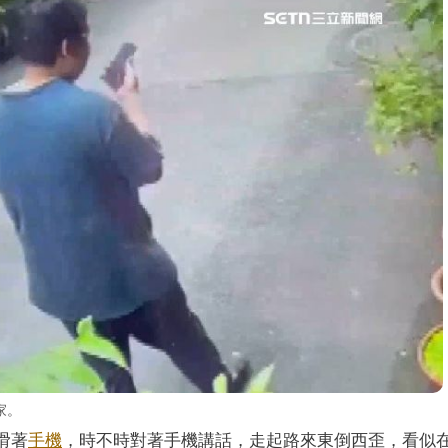
家。
滑著
手機
，時不時對著手機講話，走起路來東倒西歪，看似