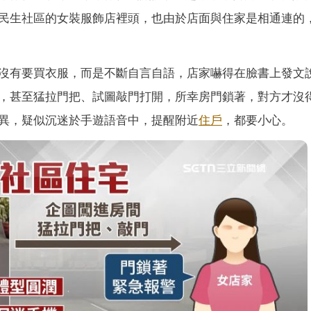
民生社區的女裝服飾店裡頭，也由於店面與住家是相通連的
沒有要買衣服，而是不斷自言自語，店家嚇得在臉書上發文
，甚至猛拉門把、試圖敲門打開，所幸房門鎖著，對方才沒
異，疑似沉迷於手遊語音中，提醒附近
住戶
，都要小心。