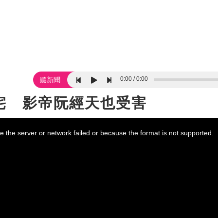
0:00
0:00
聽新聞
宅 影帝阮經天也受害
 the server or network failed or because the format is not supported.