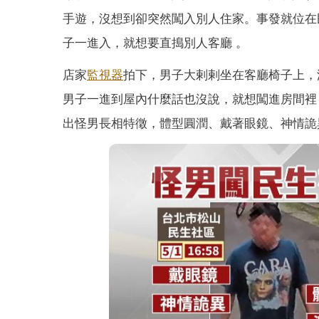
手遊，沒想到卻突然闖入別人住家。事發就位在
子一進入，就想要直搗別人客廳 。
店家
監視器
拍下，男子大剌剌坐在客廳椅子上，
男子一進到屋內什麼話也沒說，就想闖進房間裡
出怪男長相特徵，體型圓潤、戴著眼鏡、神情詭