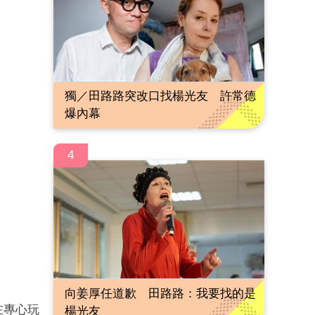
獨／田路路突改口找楊光友 許常德
爆內幕
4
向姜厚任道歉 田路路：我要找的是
在專心玩
楊光友