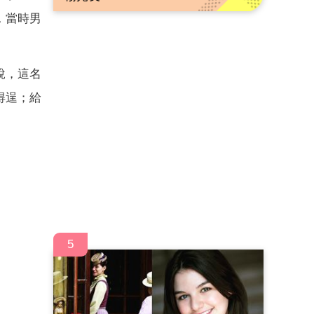
，當時男
說，這名
得逞；給
5