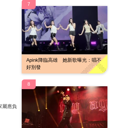
7
Apink降臨高雄 她新歌曝光：唱不
好別發
8
家屬應負