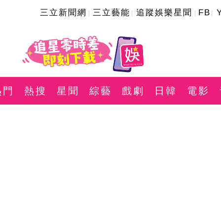
三立新聞網
三立藝能
追蹤娛樂星聞
FB
熱門
熱搜
星聞
綜藝
戲劇
日韓
電影