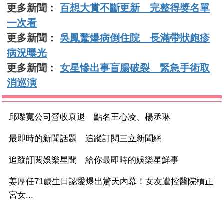
更多新聞：
百想大賞不斷更新 完整得獎名單
一次看
更多新聞：
吳鳳驚爆病倒住院 長滿帶狀皰疹
病況曝光
更多新聞：
女星慘出事盲腸破裂 緊急手術取
消巡演
邱瓈寬公司營收衰退 點名王心凌、楊丞琳
最即時的新聞話題 追蹤訂閱三立新聞網
追蹤訂閱娛樂星聞 給你最即時的娛樂星鮮事
姜厚任71歲生日認愛爆出驚天內幕！女友遭控醫院槓正
宮女...