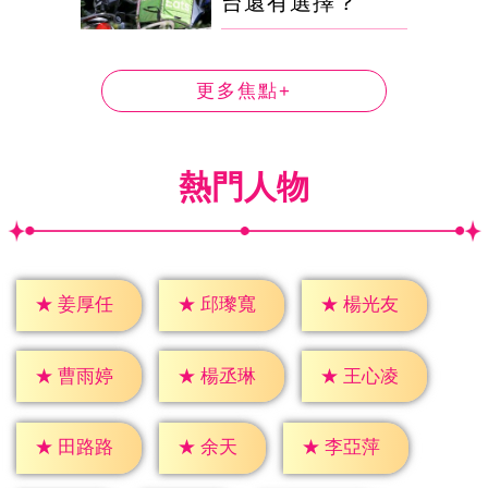
台還有選擇？
更多焦點+
熱門人物
★
姜厚任
★
邱瓈寬
★
楊光友
★
曹雨婷
★
楊丞琳
★
王心凌
★
余天
★
田路路
★
李亞萍