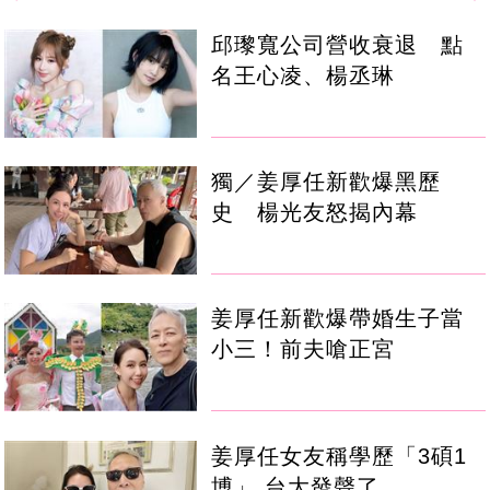
邱瓈寬公司營收衰退 點
名王心凌、楊丞琳
獨／姜厚任新歡爆黑歷
史 楊光友怒揭內幕
姜厚任新歡爆帶婚生子當
小三！前夫嗆正宮
姜厚任女友稱學歷「3碩1
博」 台大發聲了