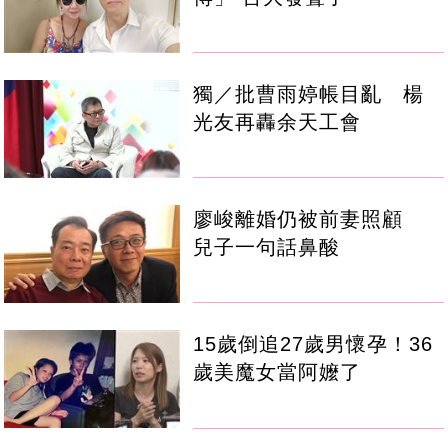
獨／批曹雨婷帳目亂 楊
光友再轟余天工會
廖峻離婚仍被前妻照顧
兒子一句話鼻酸
15歲倒追27歲男懷孕！36
歲美魔女當阿嬤了