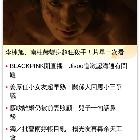
李棟旭、南柱赫變身超狂殺手！片單一次看
BLACKPINK開直播 Jisoo道歉認溝通有問
題
姜厚任小女友超早熟！關係人回應小三爭
議
廖峻離婚仍被前妻照顧 兒子一句話鼻
酸
獨／批曹雨婷帳目亂 楊光友再轟余天工
會