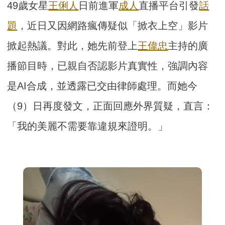
49歲女星
王俐人
日前進軍
成人
直播平台引發
話
題
，近日又因網路瘋傳疑似「掀衣上空」影片
掀起熱議。對此，她先前登上
王偉忠
主持的廣
播節目時，已親自否認影片真實性，強調內容
是AI合成，並透露已交由律師處理。而她今
（9）日再度發文，正面回應外界質疑，直言：
「我的美麗不需要靠違規來證明。」