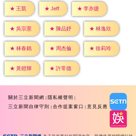
★
Jeff
★
王凱
★
李亦捷
★
吳宗憲
★
陳品妤
★
林逸欣
★
林春銘
★
周杰倫
★
徐莉玲
★
黃鐙輝
★
許常德
關於三立新聞網
隱私權聲明
三立新聞自律守則
合作提案窗口
意見反應