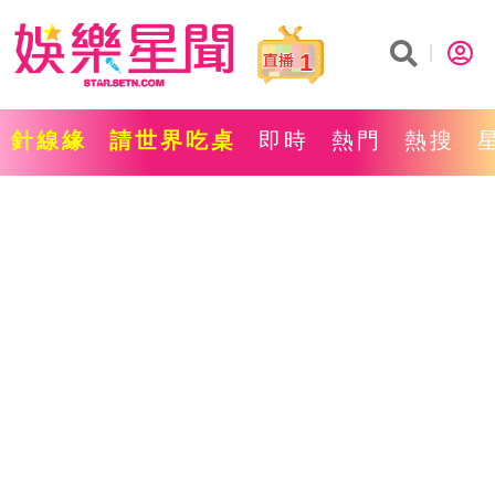
1
針線緣
請世界吃桌
即時
熱門
熱搜