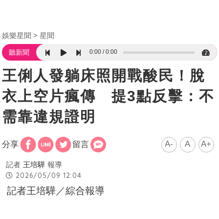
娛樂星聞
星聞
0:00
0:00
聽新聞
王俐人發躺床照開戰酸民！脫
衣上空片瘋傳 提3點反擊：不
需靠違規證明
A-
A
A+
分享
留言
記者
王培驊
報導
2026/05/09 12:04
記者王培驊／綜合報導