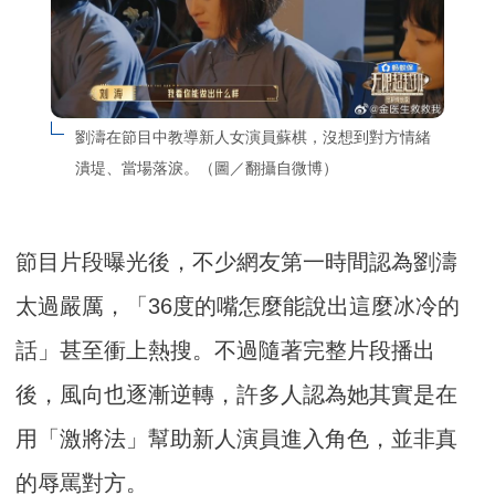
劉濤在節目中教導新人女演員蘇棋，沒想到對方情緒
潰堤、當場落淚。（圖／翻攝自微博）
節目片段曝光後，不少網友第一時間認為劉濤
太過嚴厲，「36度的嘴怎麼能說出這麼冰冷的
話」甚至衝上熱搜。不過隨著完整片段播出
後，風向也逐漸逆轉，許多人認為她其實是在
用「激將法」幫助新人演員進入角色，並非真
的辱罵對方。