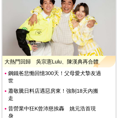
大熱門回歸 吳宗憲Lulu、陳漢典再合體
鋼鐵爸悲慟回憶300天！父母愛犬摯友過
世
蕭敬騰日料店遇惡房東！強制18天內搬
走
昔營業中狂K曾沛慈挨轟 姚元浩首現
身