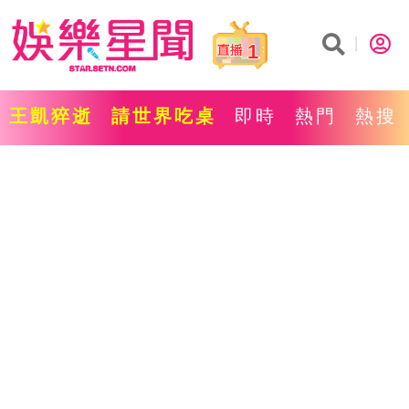
1
王凱猝逝
請世界吃桌
即時
熱門
熱搜