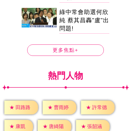
綠中常會助選何欣
純 蔡其昌轟"盧"出
問題!
更多焦點+
熱門人物
★
田路路
★
曹雨婷
★
許常德
★
康凱
★
唐綺陽
★
張韶涵