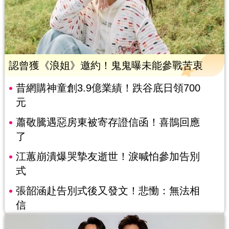
認曾獲《浪姐》邀約！鬼鬼曝未能參戰苦衷
昔網購神童創3.9億業績！跌谷底日領700
元
蕭敬騰遇惡房東被寄存證信函！喜鵲回應
了
江蕙崩潰爆哭摯友逝世！淚喊怕參加告別
式
張韶涵赴告別式後又發文！悲慟：無法相
信