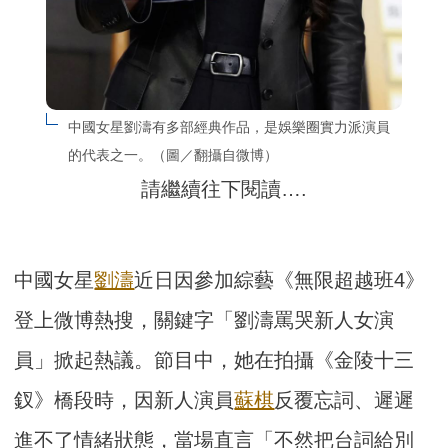
中國女星劉濤有多部經典作品，是娛樂圈實力派演員
的代表之一。（圖／翻攝自微博）
請繼續往下閱讀….
中國女星
劉濤
近日因參加綜藝《無限超越班4》
登上微博熱搜，關鍵字「劉濤罵哭新人女演
員」掀起熱議。節目中，她在拍攝《金陵十三
釵》橋段時，因新人演員
蘇棋
反覆忘詞、遲遲
進不了情緒狀態，當場直言「不然把台詞給別