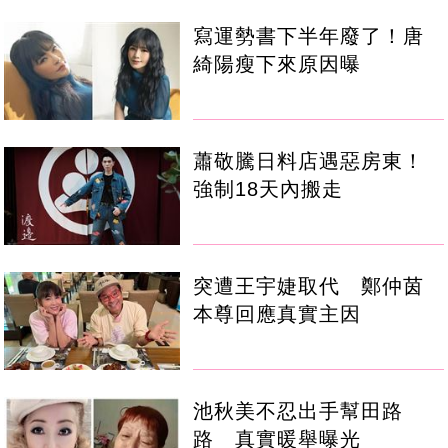
寫運勢書下半年廢了！唐
綺陽瘦下來原因曝
蕭敬騰日料店遇惡房東！
強制18天內搬走
突遭王宇婕取代 鄭仲茵
本尊回應真實主因
池秋美不忍出手幫田路
路 真實暖舉曝光