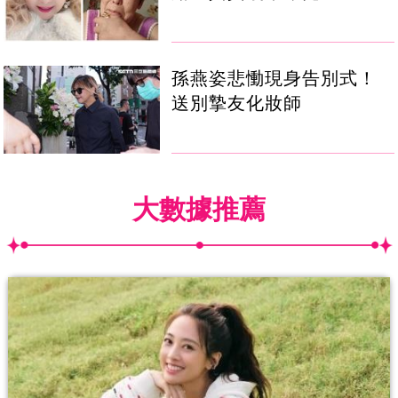
孫燕姿悲慟現身告別式！
送別摯友化妝師
大數據推薦