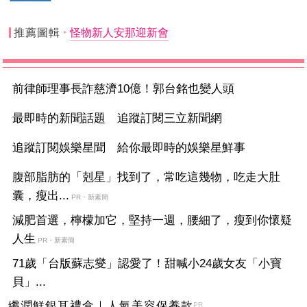
推薦圖輯
怪物新人安那迎新會
前律師理事長詐慈濟10億！郭台銘也變人頭
最即時的新聞話題 追蹤訂閱三立新聞網
追蹤訂閱娛樂星聞 給你最即時的娛樂星鮮事
腹部脂肪的「剋星」找到了，常吃這幾物，吃走大肚
囊，瘦出...
PR・新素簡
減肥首選，檸檬加它，堅持一週，腰細了，瘦到你懷疑
人生
PR・新素簡
71歲「台版蘇志燮」認愛了！甜喊小24歲女友「小寶
貝」...
纖潤鮮銀耳禮盒｜人氣美容保養款
PR