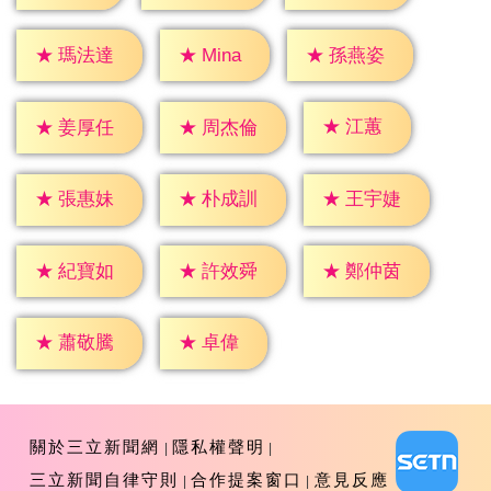
★
Mina
★
瑪法達
★
孫燕姿
★
江蕙
★
姜厚任
★
周杰倫
★
張惠妹
★
朴成訓
★
王宇婕
★
紀寶如
★
許效舜
★
鄭仲茵
★
卓偉
★
蕭敬騰
關於三立新聞網
隱私權聲明
三立新聞自律守則
合作提案窗口
意見反應