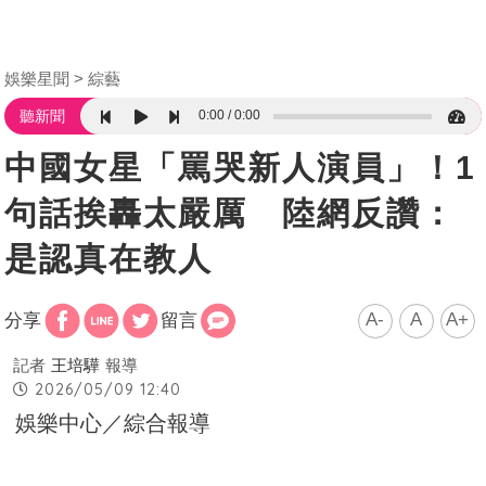
娛樂星聞
綜藝
0:00
0:00
聽新聞
中國女星「罵哭新人演員」！1
句話挨轟太嚴厲 陸網反讚：
是認真在教人
A-
A
A+
分享
留言
記者
王培驊
報導
2026/05/09 12:40
娛樂中心／綜合報導