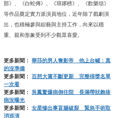
部》、《白蛇傳》、《琅琊榜》、《歡樂頌》
等作品奠定實力派演員地位，近年除了戲劇演
出，也積極參與綜藝與主持工作，向來以穩
重、親和形象受到不少觀眾喜愛。
更多新聞：
華莎的男人奪影帝 他上台喊：真
的沒準備
更多新聞：
百想大賞不斷更新 完整得獎名單
一次看
更多新聞：
吳鳳驚爆病倒住院 長滿帶狀皰疹
病況曝光
更多新聞：
女星慘出事盲腸破裂 緊急手術取
消巡演