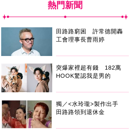
熱門新聞
田路路窮困 許常德開轟
工會理事長曹雨婷
突爆家裡超有錢 182萬
HOOK驚認我是男的
獨／<水玲瓏>製作出手
田路路領到退休金