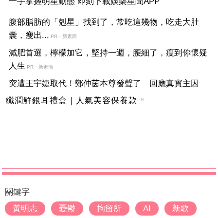
一手掌握明星動態 即刻下載娛樂星聞APP
腹部脂肪的「剋星」找到了，常吃這幾物，吃走大肚
囊，瘦出...
PR・新素簡
減肥首選，檸檬加它，堅持一週，腰細了，瘦到你懷疑
人生
PR・新素簡
突遭王宇婕取代！鄭仲茵本尊發聲了 回應真實主因
纖潤鮮銀耳禮盒｜人氣美容保養款
PR
關鍵字
黃明志
憂鬱
拘留所
AI
新歌