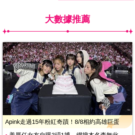
大數據推薦
Apink走過15年粉紅奇蹟！8/8相約高雄巨蛋
姜厚任女友自曝3碩1博 網搜本名查無此