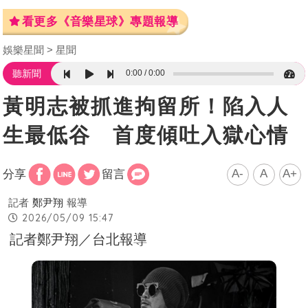
看更多《音樂星球》專題報導
娛樂星聞
星聞
0:00
0:00
聽新聞
黃明志被抓進拘留所！陷入人
生最低谷 首度傾吐入獄心情
A-
A
A+
分享
留言
記者
鄭尹翔
報導
2026/05/09 15:47
記者鄭尹翔／台北報導