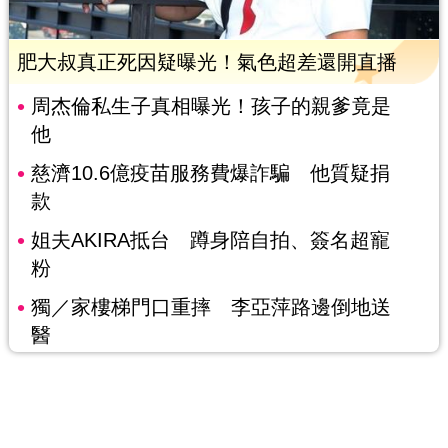
肥大叔真正死因疑曝光！氣色超差還開直播
周杰倫私生子真相曝光！孩子的親爹竟是
他
慈濟10.6億疫苗服務費爆詐騙 他質疑捐
款
姐夫AKIRA抵台 蹲身陪自拍、簽名超寵
粉
獨／家樓梯門口重摔 李亞萍路邊倒地送
醫