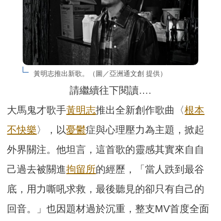
黃明志推出新歌。（圖／亞洲通文創 提供）
請繼續往下閱讀….
大馬鬼才歌手
黃明志
推出全新創作歌曲〈
根本
不快樂
〉，以
憂鬱
症與心理壓力為主題，掀起
外界關注。他坦言，這首歌的靈感其實來自自
己過去被關進
拘留所
的經歷，「當人跌到最谷
底，用力嘶吼求救，最後聽見的卻只有自己的
回音。」也因題材過於沉重，整支MV首度全面