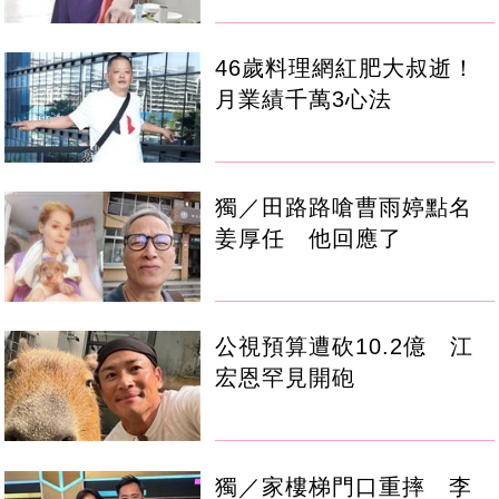
46歲料理網紅肥大叔逝！
月業績千萬3心法
獨／田路路嗆曹雨婷點名
姜厚任 他回應了
公視預算遭砍10.2億 江
宏恩罕見開砲
獨／家樓梯門口重摔 李