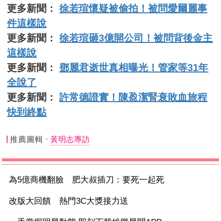
更多新聞：
徐若瑄懷疑被偷拍！被問愛爾麗事
件這樣說
更多新聞：
徐若瑄砸3億開公司！被問背後金主
這樣說
更多新聞：
鄧麗君逝世真相曝光！管家等31年
全說了
更多新聞：
許常德證實！陳盈潔腎衰敗血旅程
快到終點
推薦圖輯
黃明志專訪
為5億商機翻臉 肥大叔插刀：要死一起死
改版大回饋 熱門3C大獎接力送