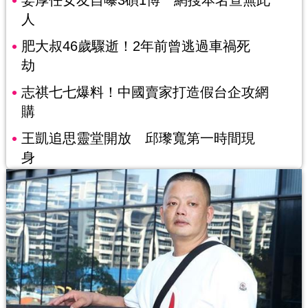
人
肥大叔46歲驟逝！2年前曾逃過車禍死
劫
志祺七七爆料！中國賣家打造假台企攻網
購
王凱追思靈堂開放 邱瓈寬第一時間現
身