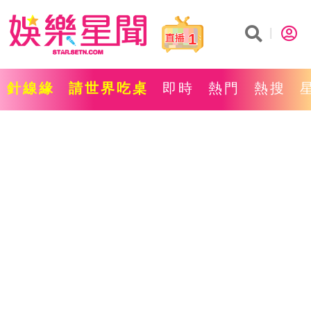
1
針線緣
請世界吃桌
即時
熱門
熱搜