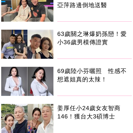
亞萍路邊倒地送醫
63歲關之琳爆奶孫戀！愛
小36歲男模傳證實
69歲陸小芬曬照 性感不
想遮姐真的太辣！
姜厚任小24歲女友智商
146！獲台大3碩博士