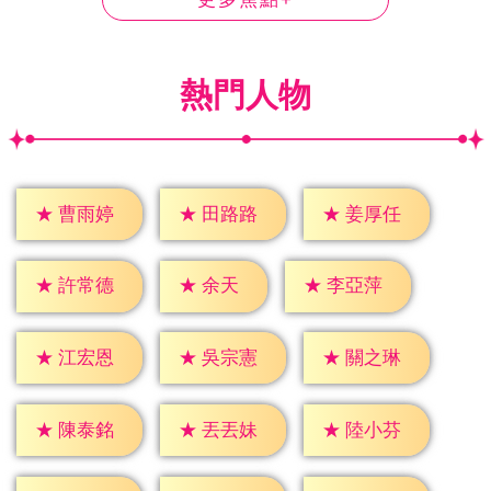
熱門人物
★
曹雨婷
★
田路路
★
姜厚任
★
余天
★
許常德
★
李亞萍
★
江宏恩
★
吳宗憲
★
關之琳
★
陳泰銘
★
丟丟妹
★
陸小芬