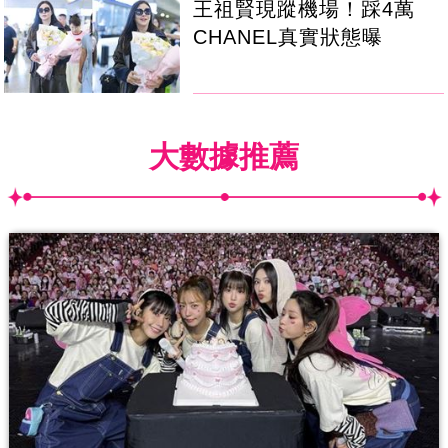
王祖賢現蹤機場！踩4萬
CHANEL真實狀態曝
大數據推薦