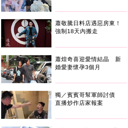
蕭敬騰日料店遇惡房東！
強制18天內搬走
蕭煌奇喜迎愛情結晶 新
婚愛妻懷孕3個月
獨／賓賓哥幫軍師討債
直播炒作店家報案