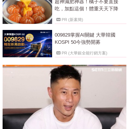
超神減肥神器！橘子不要直接
吃，加點這個！體重天天下降
PR (新素簡)
009829掌握AI關鍵 大華韓國
KOSPI 50今強勢開募
PR (大華銀全能行銷方案)