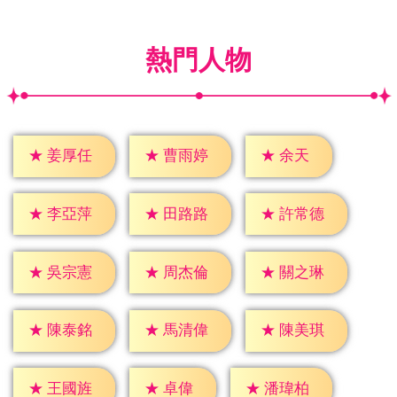
熱門人物
★
余天
★
姜厚任
★
曹雨婷
★
李亞萍
★
田路路
★
許常德
★
吳宗憲
★
周杰倫
★
關之琳
★
陳泰銘
★
馬清偉
★
陳美琪
★
卓偉
★
王國旌
★
潘瑋柏