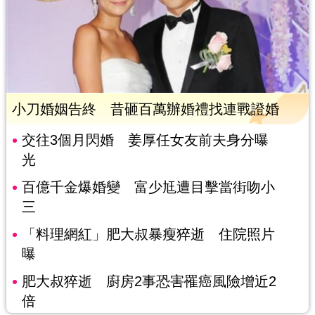
小刀婚姻告終 昔砸百萬辦婚禮找連戰證婚
交往3個月閃婚 姜厚任女友前夫身分曝
光
百億千金爆婚變 富少尪遭目擊當街吻小
三
「料理網紅」肥大叔暴瘦猝逝 住院照片
曝
肥大叔猝逝 廚房2事恐害罹癌風險增近2
倍