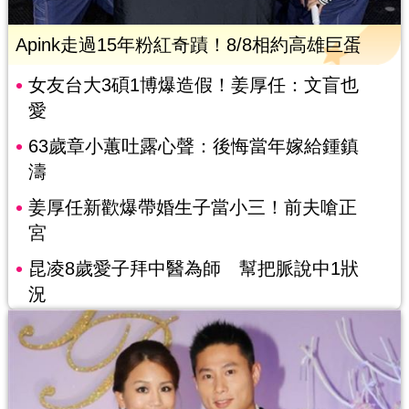
Apink走過15年粉紅奇蹟！8/8相約高雄巨蛋
女友台大3碩1博爆造假！姜厚任：文盲也
愛
63歲章小蕙吐露心聲：後悔當年嫁給鍾鎮
濤
姜厚任新歡爆帶婚生子當小三！前夫嗆正
宮
昆凌8歲愛子拜中醫為師 幫把脈說中1狀
況