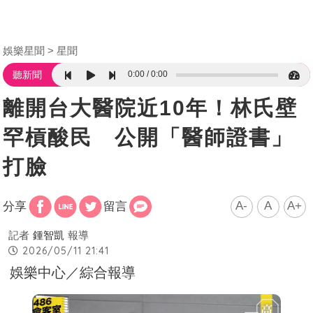
娛樂星聞
星聞
0:00
0:00
聽新聞
離開台大醫院近10年！林氏壁
罕槓酸民 公開「醫師證書」
打臉
A-
A
A+
分享
留言
記者
鍾智凱
報導
2026/05/11 21:41
娛樂中心／綜合報導