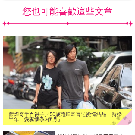
您也可能喜歡這些文章
蕭煌奇半百得子／50歲蕭煌奇喜迎愛情結晶 新婚
半年「愛妻懷孕3個月」