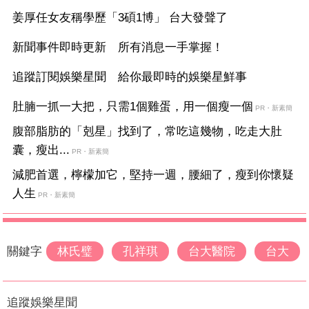
姜厚任女友稱學歷「3碩1博」 台大發聲了
新聞事件即時更新 所有消息一手掌握！
追蹤訂閱娛樂星聞 給你最即時的娛樂星鮮事
肚腩一抓一大把，只需1個雞蛋，用一個瘦一個
PR・新素簡
腹部脂肪的「剋星」找到了，常吃這幾物，吃走大肚
囊，瘦出...
PR・新素簡
減肥首選，檸檬加它，堅持一週，腰細了，瘦到你懷疑
人生
PR・新素簡
關鍵字
林氏璧
孔祥琪
台大醫院
台大
追蹤娛樂星聞