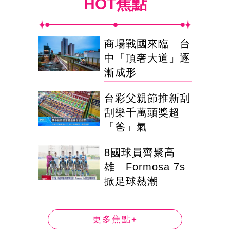
HOT焦點
商場戰國來臨 台
中「頂奢大道」逐
漸成形
台彩父親節推新刮
刮樂千萬頭獎超
「爸」氣
8國球員齊聚高
雄 Formosa 7s
掀足球熱潮
更多焦點+