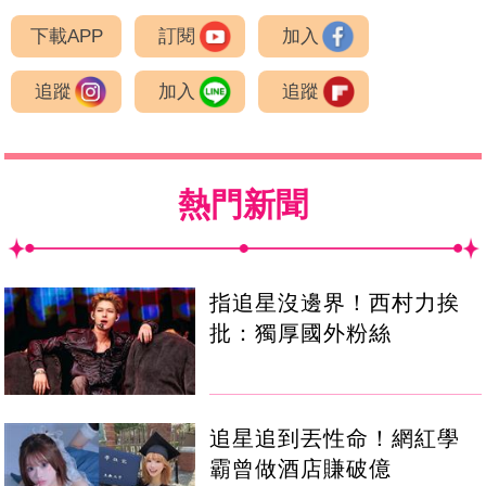
下載APP
訂閱
加入
追蹤
加入
追蹤
熱門新聞
指追星沒邊界！西村力挨
批：獨厚國外粉絲
追星追到丟性命！網紅學
霸曾做酒店賺破億