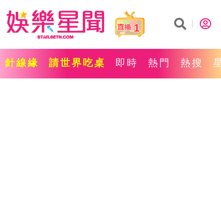
1
針線緣
請世界吃桌
即時
熱門
熱搜