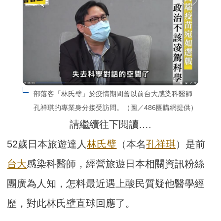
部落客「林氏璧」於疫情期間曾以前台大感染科醫師
孔祥琪的專業身分接受訪問。（圖／486團購網提供）
請繼續往下閱讀….
52歲日本旅遊達人
林氏璧
（本名
孔祥琪
）是前
台大
感染科醫師，經營旅遊日本相關資訊粉絲
團廣為人知，怎料最近遇上酸民質疑他醫學經
歷，對此林氏壁直球回應了。