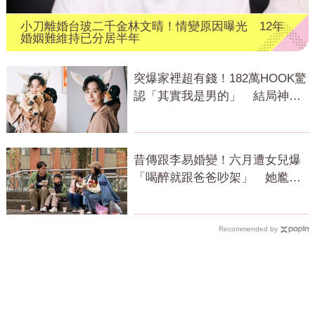
小刀離婚台玻二千金林文晴！情變原因曝光 12年
婚姻難維持已分居半年
突爆家裡超有錢！182萬HOOK驚
認「其實我是男的」 結局神反
轉網傻眼
昔傳跟李易婚變！六月遭女兒爆
「喝醉就跟爸爸吵架」 她尷尬
全認了
Recommended by