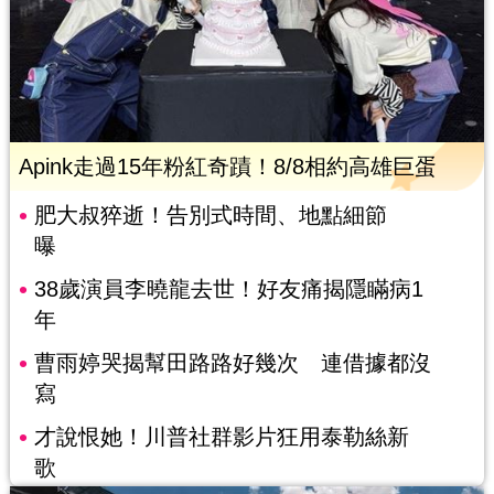
Apink走過15年粉紅奇蹟！8/8相約高雄巨蛋
肥大叔猝逝！告別式時間、地點細節
曝
38歲演員李曉龍去世！好友痛揭隱瞞病1
年
曹雨婷哭揭幫田路路好幾次 連借據都沒
寫
才說恨她！川普社群影片狂用泰勒絲新
歌