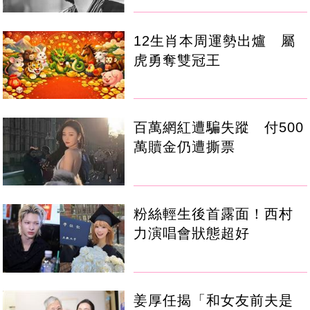
12生肖本周運勢出爐 屬
虎勇奪雙冠王
百萬網紅遭騙失蹤 付500
萬贖金仍遭撕票
粉絲輕生後首露面！西村
力演唱會狀態超好
姜厚任揭「和女友前夫是