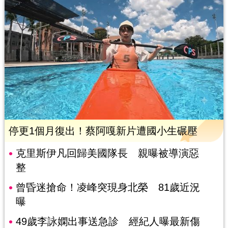
停更1個月復出！蔡阿嘎新片遭國小生碾壓
克里斯伊凡回歸美國隊長 親曝被導演惡
整
曾昏迷搶命！凌峰突現身北榮 81歲近況
曝
49歲李詠嫻出事送急診 經紀人曝最新傷