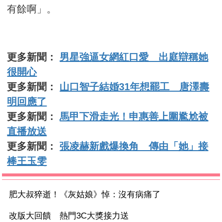
有餘啊」。
更多新聞：
男星強逼女網紅口愛 出庭辯稱她
很開心
更多新聞：
山口智子結婚31年想罷工 唐澤壽
明回應了
更多新聞：
馬甲下滑走光！申惠善上圍尷尬被
直播放送
更多新聞：
張凌赫新戲爆換角 傳由「她」接
棒王玉雯
肥大叔猝逝！《灰姑娘》悼：沒有病痛了
改版大回饋 熱門3C大獎接力送