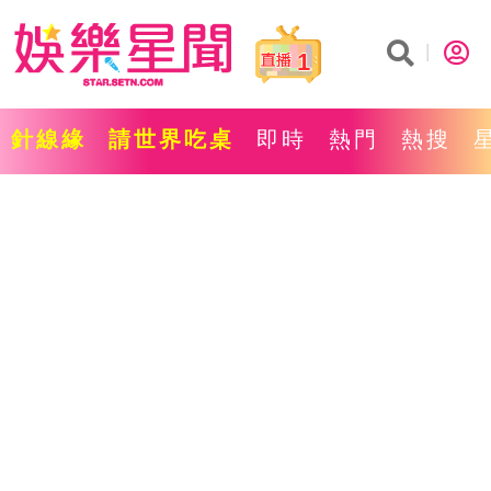
1
針線緣
請世界吃桌
即時
熱門
熱搜