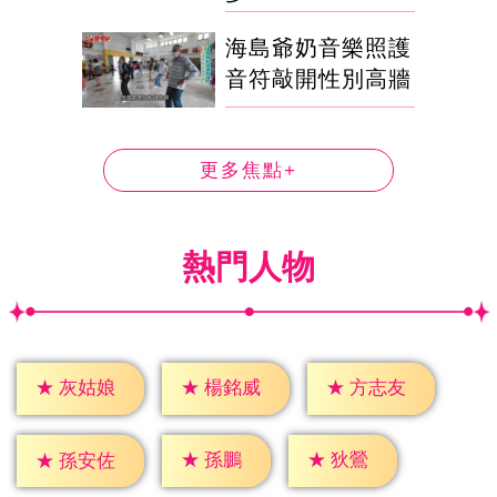
海島爺奶音樂照護
音符敲開性別高牆
更多焦點+
熱門人物
★
灰姑娘
★
楊銘威
★
方志友
★
孫鵬
★
狄鶯
★
孫安佐