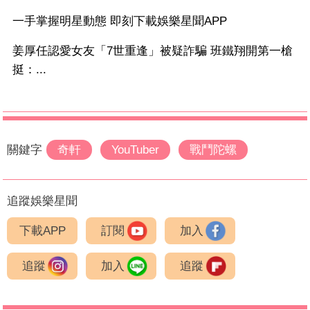
一手掌握明星動態 即刻下載娛樂星聞APP
姜厚任認愛女友「7世重逢」被疑詐騙 班鐵翔開第一槍
挺：...
關鍵字
奇軒
YouTuber
戰鬥陀螺
追蹤娛樂星聞
下載APP
訂閱
加入
追蹤
加入
追蹤