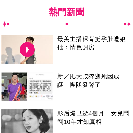
熱門新聞
最美主播裸背挺孕肚遭狠
批：情色廚房
新／肥大叔猝逝死因成
謎 團隊發聲了
影后爆已逝4個月 女兒鬧
翻10年才知真相