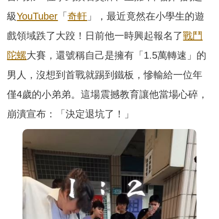
級
YouTuber
「
奇軒
」，最近竟然在小學生的遊
戲領域跌了大跤！日前他一時興起報名了
戰鬥
陀螺
大賽，還號稱自己是擁有「1.5萬轉速」的
男人，沒想到首戰就踢到鐵板，慘輸給一位年
僅4歲的小弟弟。這場震撼教育讓他當場心碎，
崩潰宣布：「決定退坑了！」