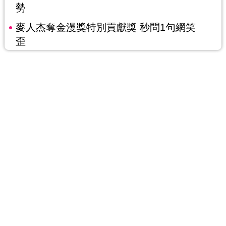
勢
麥人杰奪金漫獎特別貢獻獎 秒問1句網笑
歪