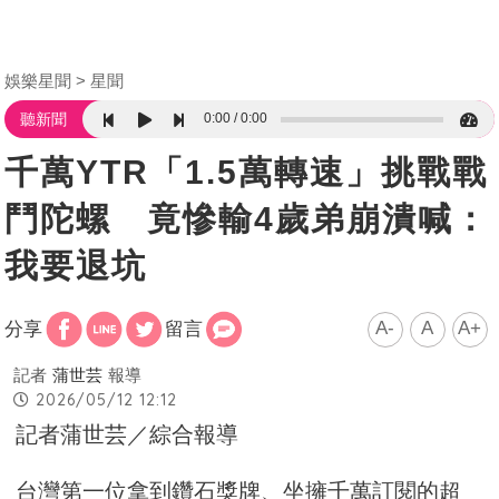
娛樂星聞
星聞
0:00
0:00
聽新聞
千萬YTR「1.5萬轉速」挑戰戰
鬥陀螺 竟慘輸4歲弟崩潰喊：
我要退坑
A-
A
A+
分享
留言
記者
蒲世芸
報導
2026/05/12 12:12
記者蒲世芸／綜合報導
台灣第一位拿到鑽石獎牌、坐擁千萬訂閱的超