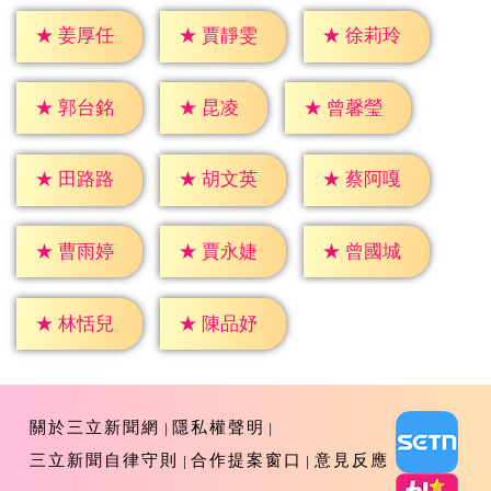
★
姜厚任
★
賈靜雯
★
徐莉玲
★
昆凌
★
郭台銘
★
曾馨瑩
★
田路路
★
胡文英
★
蔡阿嘎
★
曹雨婷
★
賈永婕
★
曾國城
★
林恬兒
★
陳品妤
關於三立新聞網
隱私權聲明
三立新聞自律守則
合作提案窗口
意見反應