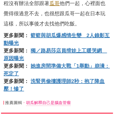
程沒有辦法全部跟著
瓜哥
他們一起，心裡面也
覺得很過意不去，也很想跟瓜哥一起在日本玩
這樣，所以事後才去找他們吃飯。
更多新聞：
籃籃與胡瓜爆感情生變 2人錄影互
動曝光
更多新聞：
獨／路易莎店員揹娃上工暖哭網
原因曝光
更多新聞：
她進房間準備大戰「1舉動」崩潰：
死定了
更多新聞：
洗腎男偷摟護理師2秒：抱了降血
壓！慘了
推薦圖輯
胡瓜解釋自己是腦血管瘤