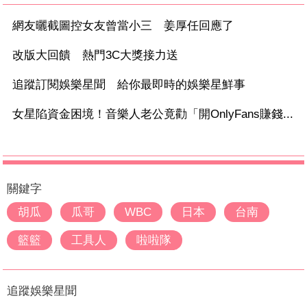
網友曬截圖控女友曾當小三 姜厚任回應了
改版大回饋 熱門3C大獎接力送
追蹤訂閱娛樂星聞 給你最即時的娛樂星鮮事
女星陷資金困境！音樂人老公竟勸「開OnlyFans賺錢...
關鍵字
胡瓜
瓜哥
WBC
日本
台南
籃籃
工具人
啦啦隊
追蹤娛樂星聞