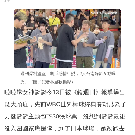
週刊爆料籃籃、胡瓜感情生變，2人台南錄影互動曝
光。（圖／記者林昱孜攝影）
啦啦隊女神籃籃今13日被《鏡週刊》報導爆出
疑大頭症，先前WBC世界棒球經典賽胡瓜為了
力挺籃籃主動包下30張球票，沒想到籃籃最後
沒入圍國家應援隊，到了日本球場，她改跑去