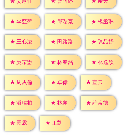
★
余天
★
姜厚任
★
曹雨婷
★
李亞萍
★
邱瓈寬
★
楊丞琳
★
王心凌
★
田路路
★
陳品妤
★
吳宗憲
★
林春銘
★
林逸欣
★
卓偉
★
宣云
★
周杰倫
★
林襄
★
潘瑋柏
★
許常德
★
霖霖
★
王凱