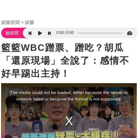
娛樂星聞
娛樂
0:00
0:00
聽新聞
籃籃WBC蹭票、蹭吃？胡瓜
「還原現場」全說了：感情不
好早踢出主持！
This
is
a
The media could not be loaded, either because the server or
modal
window.
network failed or because the format is not supported.