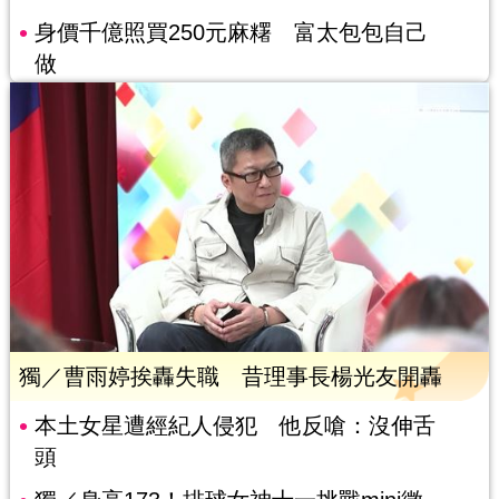
身價千億照買250元麻糬 富太包包自己
做
獨／曹雨婷挨轟失職 昔理事長楊光友開轟
本土女星遭經紀人侵犯 他反嗆：沒伸舌
頭