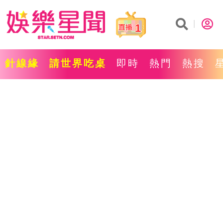
1
針線緣
請世界吃桌
即時
熱門
熱搜