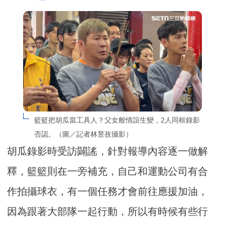
籃籃把胡瓜當工具人？父女般情誼生變，2人同框錄影
否認。（圖／記者林昱孜攝影）
胡瓜錄影時受訪闢謠，針對報導內容逐一做解
釋，籃籃則在一旁補充，自己和運動公司有合
作拍攝球衣，有一個任務才會前往應援加油，
因為跟著大部隊一起行動，所以有時候有些行