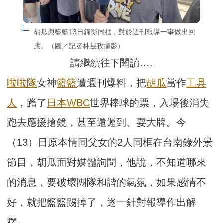
胡瓜與籃籃13日錄影同框，對於週刊報導一事做出回
應。（圖／記者林昱孜攝影）
請繼續往下閱讀….
啦啦隊
女神
籃籃
遭週刊爆料，把
胡瓜
當作
工具
人
，蹭了
日本
WBC
世界棒球的票，入場後消失
跑去應援搶鏡，甚至還遲到、耍大牌。今
（13）日原本情同父女的2人同框在台南錄外景
節目，胡瓜面對媒體詢問，他說，不知道哪來
的消息，要破壞團隊和諧的氣氛，如果感情不
好，就把籃籃踢掉了，逐一針對報導作出解
釋。