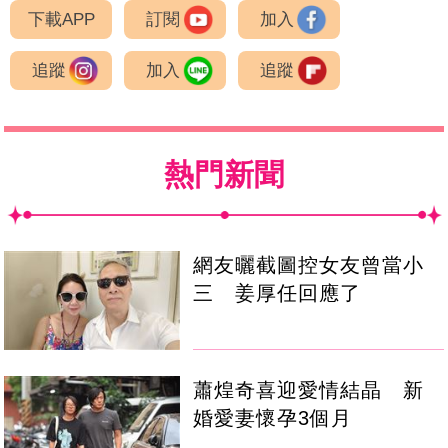
下載APP
訂閱
加入
追蹤
加入
追蹤
熱門新聞
網友曬截圖控女友曾當小
三 姜厚任回應了
蕭煌奇喜迎愛情結晶 新
婚愛妻懷孕3個月