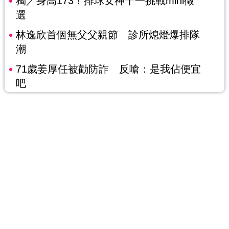
獨／身高173！排球女神十一挑戰mini徵
選
林逸欣首個無父父親節 診所熄燈爆排隊
潮
71歲姜厚任被勸防詐 反嗆：是我佔便宜
吧