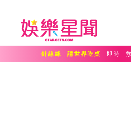
針線緣
請世界吃桌
即時