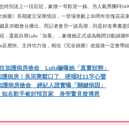
特別送上一頂后冠，象徵一哥歡迎一姊。另人氣男團FEni
全娛樂》長期建立深厚情誼，一登場便獻上30周年玫瑰花花
0歲及30都會台播出。而記者會另一波高潮，則是好友畢書盡
，還親自替Lulu「加冕」，象徵她正式成為晚間10點娛樂
Lulu反應快、主持功力強，相信《完全娛樂》改版後一定會帶
住加護病房搶命 Lulu嚇曝她「真實狀態」
護病房！吳宗憲鬆口了 哽咽吐11字心聲
加護病房搶命 經紀人證實曝「關鍵病因」
！知名歌手被封預言家 身旁驚見曾博恩