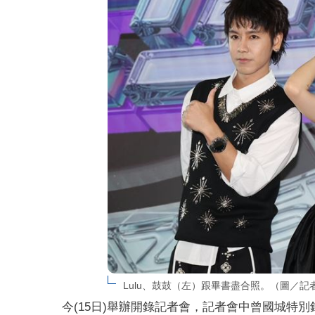
Lulu、鼓鼓（左）跟畢書盡合照。（圖／記
今(15日)舉辦開錄記者會，記者會中曾國城特別