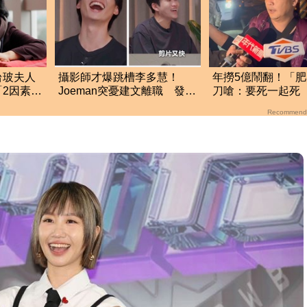
台玻夫人
攝影師才爆跳槽李多慧！
年撈5億鬧翻！「
2因素」
Joeman突憂建文離職 發聲
刀嗆：要死一起死
「其實我很清楚」
「肉眼酒測」惹怒
Recommend