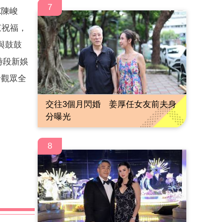
7
X陳峻
束祝福，
與鼓鼓
時段新娛
給觀眾全
交往3個月閃婚 姜厚任女友前夫身
分曝光
8