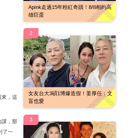
Apink走過15年粉紅奇蹟！8/8相約高
雄巨蛋
2
女友台大3碩1博爆造假！姜厚任：文
回來，這
盲也愛
3
功課，那
刮了一