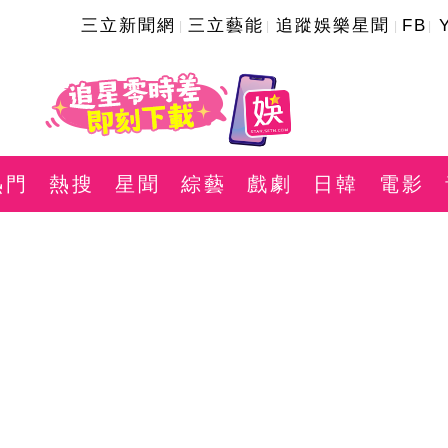
三立新聞網
三立藝能
追蹤娛樂星聞
FB
熱門
熱搜
星聞
綜藝
戲劇
日韓
電影