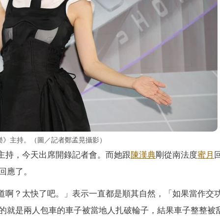
娛樂》主持。（圖／記者鄭孟晃攝影）
主持，今天出席開錄記者會。而她跟
陳漢典
剛從南法度
蜜月
回應了。
道啊？太快了吧。」表示一直都是順其自然，「如果當作交
的就是兩人包車的車子被當地人扎破輪子，結果車子整整被