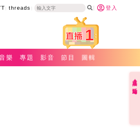
YT
threads
登入
1
音樂
專題
影音
節目
圖輯
直播✦活動