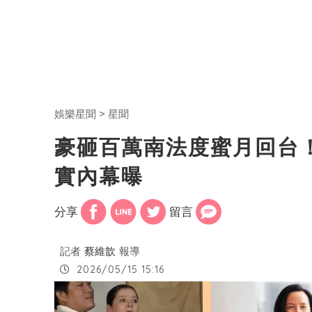
娛樂星聞
星聞
豪砸百萬南法度蜜月回台！
實內幕曝
分享
留言
記者
蔡維歆
報導
2026/05/15 15:16