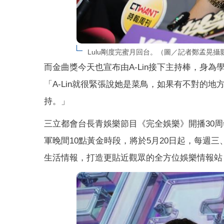
Lulu剛度完蜜月回台。（圖／記者鄭孟晃攝
而金曲獎今天也宣布由A-Lin接下主持棒，身為
「A-Lin就很緊張說她是菜鳥，如果有不對的
持。」
三立都會台長青娛樂節目《完全娛樂》開播30
軍晚間10點黃金時段，將於5月20日起，每週
生活情報，打造更貼近觀眾的全方位娛樂情報站