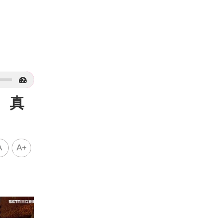
 真
A
A+