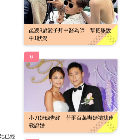
昆凌8歲愛子拜中醫為師 幫把脈說
中1狀況
6
小刀婚姻告終 昔砸百萬辦婚禮找連
戰證婚
後她已經