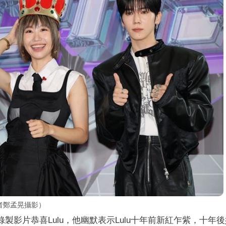
者鄭孟晃攝影）
錄製影片恭喜Lulu，他幽默表示Lulu十年前新紅乍紫，十年