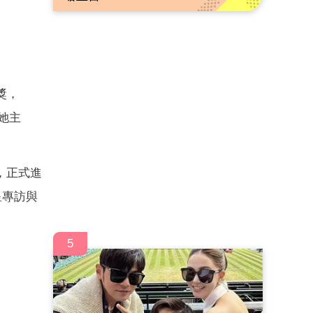
獎，
她主
，正式進
星專訪與
5