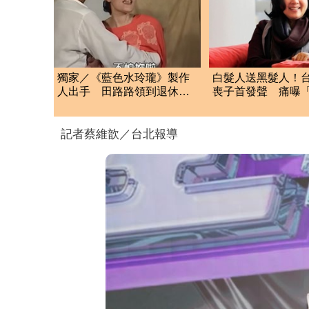
獨家／《藍色水玲瓏》製作
白髮人送黑髮人！
人出手 田路路領到退休
喪子首發聲 痛曝「
金！隱忍6年吐內幕
揭離世真相
記者蔡維歆／台北報導