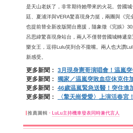
是天山老妖了，非常期待她帶來的火花。曾國城也
廷、夏浦洋與VERA驚喜現身力挺，兩團與《完
也提前替全新改版開台應援，隨象徵《完娛》3
呂思緯驚喜現身站台，兩人不僅替曾國城轉遞皇冠
樂女王，逗得Lulu笑到合不攏嘴。兩人也大讚
新感受。
更多新聞：
3月現身憲哥演唱會！温嵐突
更多新聞：
獨家／温嵐突敗血症休克住加
更多新聞：
46歲温嵐緊急送醫！突住進
更多新聞：
〈擎天崗愛愛〉上演活春宮
推薦圖輯
LuLu主持機車發表同時兼代言人