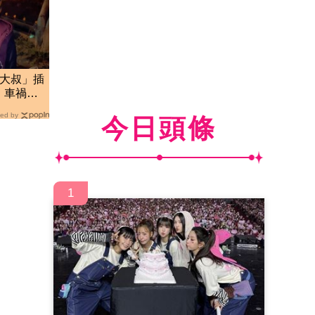
肥大叔」插
 車禍
網
ed by
今日頭條
1