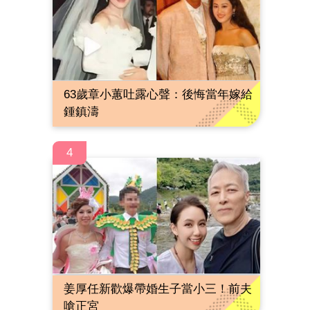
63歲章小蕙吐露心聲：後悔當年嫁給
鍾鎮濤
4
姜厚任新歡爆帶婚生子當小三！前夫
嗆正宮