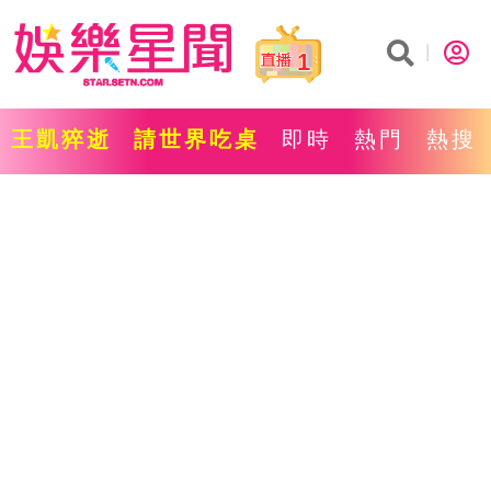
1
王凱猝逝
請世界吃桌
即時
熱門
熱搜