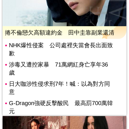
捲不倫戀欠高額違約金 田中圭靠副業還清
NHK爆性侵案 公司處裡失當會長出面致
歉
涉毒又遭控家暴 71萬網紅身亡享年36
歲
日大咖涉性侵求刑7年！喊：以為對方同
意
G-Dragon強硬反擊酸民 最高罰700萬韓
元