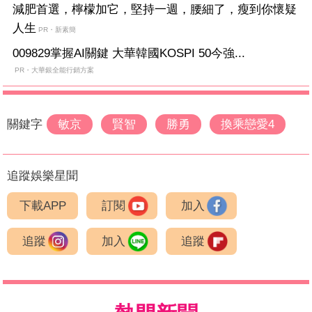
減肥首選，檸檬加它，堅持一週，腰細了，瘦到你懷疑
人生
PR・新素簡
009829掌握AI關鍵 大華韓國KOSPI 50今強...
PR・大華銀全能行銷方案
關鍵字
敏京
賢智
勝勇
換乘戀愛4
追蹤娛樂星聞
下載APP
訂閱
加入
追蹤
加入
追蹤