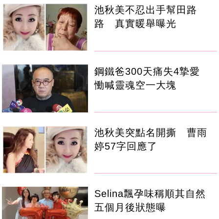
池秋美不忍出手幫田路
路 真實暖舉曝光
鋼鐵爸300天痛失4摯愛
慟喊靈魂空一大塊
池秋美突點名開撕 曹雨
婷57字回應了
Selina飄孕味稱順其自然
五個月後狀態曝