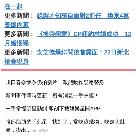
在一起
更多新聞：
錄製才知獨自面對2前任 換乘4嘉
賓爆內幕
更多新聞：
《換乘戀愛》CP紐約求婚成功 12
月婚期曝
更多新聞：
安芝儇爆緋聞後首露面！22日新北
燈會現身
川口春奈懷孕仍拍新片 激烈動作疑用替身
新聞事件即時更新 所有消息一手掌握！
一手掌握明星動態 即刻下載娛樂星聞APP
腹部脂肪的「剋星」找到了，常吃這幾物，吃走大肚
囊，瘦出...
PR・新素簡