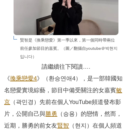
賢智是《換乘戀愛》第一季以來，第一個同時帶兩位
前任參加節目的嘉賓。（圖／翻攝自youtube＠박현지
입니다）
請繼續往下閱讀….
《
換乘戀愛4
》（환승연애4），是一部韓國知
名戀愛實境綜藝，節目中備受關注的女嘉賓
敏
京
（곽민경）先前在個人YouTube頻道發布影
片，公開自己與
勝勇
（승용）的戀情，然而，
近期，勝勇的前女友
賢智
（현지）在個人頻道