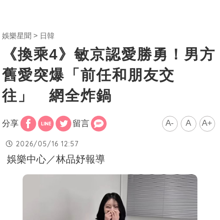
娛樂星聞
日韓
《換乘4》敏京認愛勝勇！男方
舊愛突爆「前任和朋友交
往」 網全炸鍋
A-
A
A+
分享
留言
2026/05/16 12:57
娛樂中心／林品妤報導