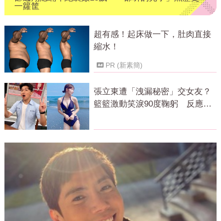
一籮筐
超有感！起床做一下，肚肉直接
縮水！
PR (新素簡)
張立東遭「洩漏秘密」交女友？
籃籃激動笑淚90度鞠躬 反應全
場看傻眼