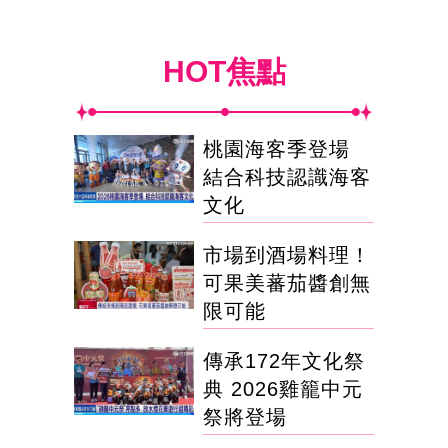
HOT焦點
桃園海客季登場
結合科技認識海客
文化
市場到酒場料理！
可果美蕃茄醬創無
限可能
傳承172年文化祭
典 2026雞籠中元
祭將登場