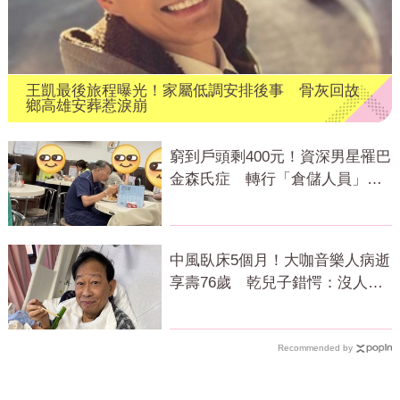
王凱最後旅程曝光！家屬低調安排後事 骨灰回故
鄉高雄安葬惹淚崩
窮到戶頭剩400元！資深男星罹巴
金森氏症 轉行「倉儲人員」求
生近況曝
中風臥床5個月！大咖音樂人病逝
享壽76歲 乾兒子錯愕：沒人通
知我
Recommended by