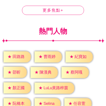
更多焦點+
熱門人物
★
田路路
★
曹雨婷
★
紀寶如
★
邵昕
★
陳漢典
★
蔡阿嘎
★
顏正國
★
LuLu黃路梓茵
★
Selina
★
阮橋本
★
任容萱