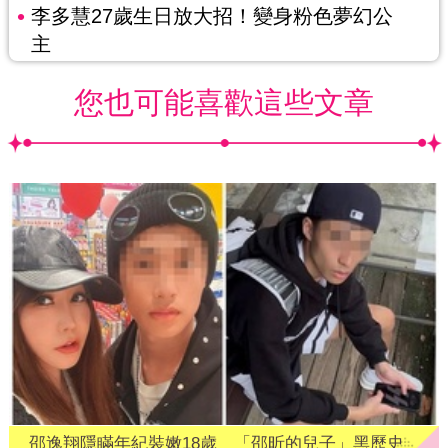
李多慧27歲生日放大招！變身粉色夢幻公
主
您也可能喜歡這些文章
邵逸翔隱瞞年紀裝嫩18歲 「邵昕的兒子」黑歷史