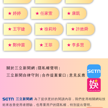
★
婷婷
★
康凱
★
任家萱
★
王宇婕
★
徐莉玲
★
許效舜
★
王菲
★
鄭仲茵
★
李多慧
關於三立新聞網
隱私權聲明
三立新聞自律守則
合作提案窗口
意見反應
三立新聞網
為了提供更好的閱讀內容，我們使用相關網站技
Copyright ©2026 Sanlih E-Television All Rights
術來改善使用者體驗，也尊重用戶的隱私權，特別提出聲明。
Reserved 版權所有 盜用必究 台北市內湖區舊宗路一段159