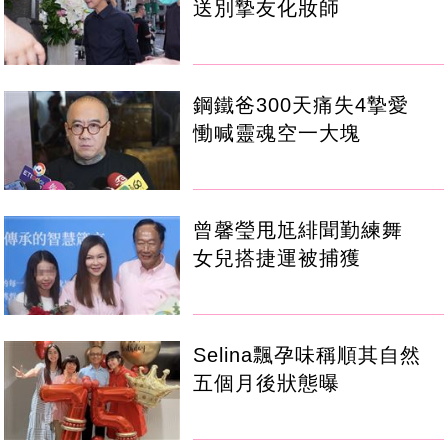
送別摯友化妝師
鋼鐵爸300天痛失4摯愛
慟喊靈魂空一大塊
曾馨瑩甩尪緋聞勤練舞
女兒搭捷運被捕獲
Selina飄孕味稱順其自然
五個月後狀態曝