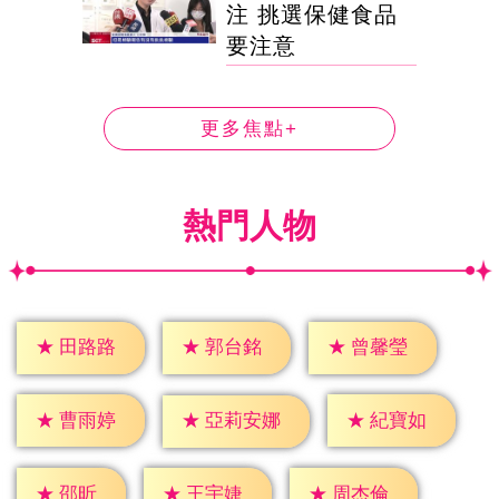
注 挑選保健食品
要注意
更多焦點+
熱門人物
★
田路路
★
郭台銘
★
曾馨瑩
★
曹雨婷
★
紀寶如
★
亞莉安娜
★
邵昕
★
王宇婕
★
周杰倫