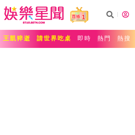
1
王凱猝逝
請世界吃桌
即時
熱門
熱搜