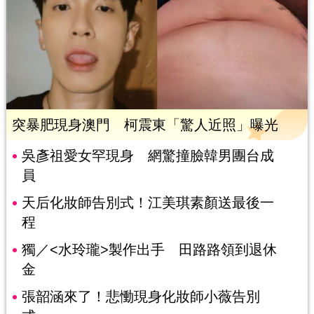
突暴肥現身澳門 柯震東「驚人近照」曝光
吳彥祖愛女罕現身 網驚撞臉韓男團台成
員
天后化妝師告別式！江美琪素顏送最後一
程
獨／<水玲瓏>製作出手 田路路領到退休
金
張韶涵來了！悲慟現身化妝師小薇告別