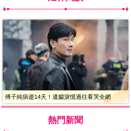
傅子純病逝14天！遺孀淚憶過往看哭全網
熱門新聞