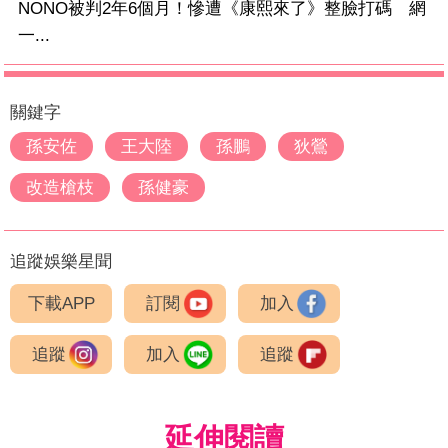
NONO被判2年6個月！慘遭《康熙來了》整臉打碼 網
一...
關鍵字
孫安佐
王大陸
孫鵬
狄鶯
改造槍枝
孫健豪
追蹤娛樂星聞
下載APP
訂閱
加入
追蹤
加入
追蹤
延伸閱讀