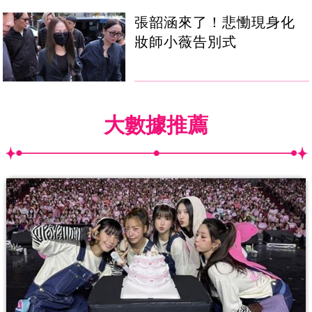
張韶涵來了！悲慟現身化
妝師小薇告別式
大數據推薦