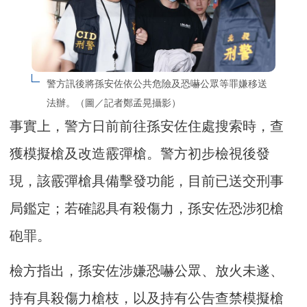
警方訊後將孫安佐依公共危險及恐嚇公眾等罪嫌移送
法辦。（圖／記者鄭孟晃攝影）
事實上，警方日前前往孫安佐住處搜索時，查
獲模擬槍及改造霰彈槍。警方初步檢視後發
現，該霰彈槍具備擊發功能，目前已送交刑事
局鑑定；若確認具有殺傷力，孫安佐恐涉犯槍
砲罪。
檢方指出，孫安佐涉嫌恐嚇公眾、放火未遂、
持有具殺傷力槍枝，以及持有公告查禁模擬槍