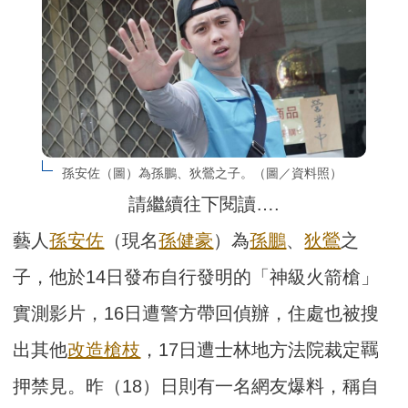
孫安佐（圖）為孫鵬、狄鶯之子。（圖／資料照）
請繼續往下閱讀….
藝人
孫安佐
（現名
孫健豪
）為
孫鵬
、
狄鶯
之
子，他於14日發布自行發明的「神級火箭槍」
實測影片，16日遭警方帶回偵辦，住處也被搜
出其他
改造槍枝
，17日遭士林地方法院裁定羈
押禁見。昨（18）日則有一名網友爆料，稱自