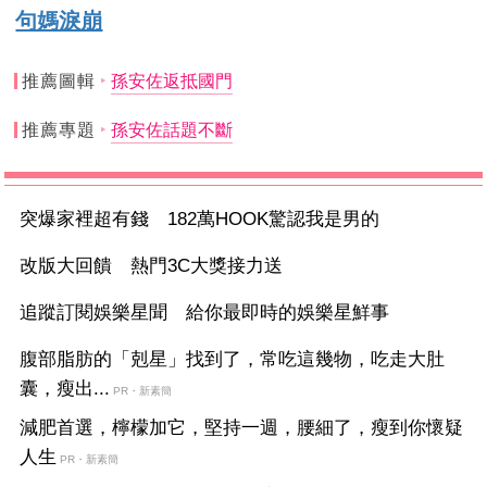
句媽淚崩
推薦圖輯
孫安佐返抵國門
推薦專題
孫安佐話題不斷
突爆家裡超有錢 182萬HOOK驚認我是男的
改版大回饋 熱門3C大獎接力送
追蹤訂閱娛樂星聞 給你最即時的娛樂星鮮事
腹部脂肪的「剋星」找到了，常吃這幾物，吃走大肚
囊，瘦出...
PR・新素簡
減肥首選，檸檬加它，堅持一週，腰細了，瘦到你懷疑
人生
PR・新素簡