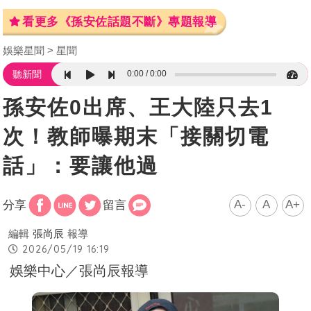
看更多《孫安佐話題不斷》專題報導
娛樂星聞
星聞
0:00
0:00
聽新聞
孫安佐0出席、王大陸只去1
次！教師曝期末「接關切電
話」：要讓他過
A-
A
A+
分享
留言
編輯
張尚辰
報導
2026/05/19 16:19
娛樂中心／張尚辰報導