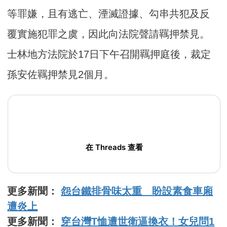
等罪嫌，且有逃亡、湮滅證據、勾串共犯及反
覆實施犯罪之虞，因此向法院聲請羈押禁見。
士林地方法院於17日下午召開羈押庭後，裁定
孫安佐羈押禁見2個月。
在 Threads 查看
更多新聞：
怨台鐵排骨味太重 盼設素食車廂
遭炎上
更多新聞：
穿台灣T恤遭世衛逼換衣！女兒問1