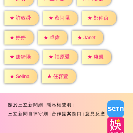
★
許效舜
★
蔡阿嘎
★
鄭仲茵
★
婷婷
★
卓偉
★
Janet
★
康凱
★
唐綺陽
★
福原愛
★
Selina
★
任容萱
關於三立新聞網
隱私權聲明
三立新聞自律守則
合作提案窗口
意見反應