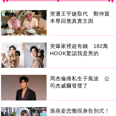
突遭王宇婕取代 鄭仲茵
本尊回應真實主因
突爆家裡超有錢 182萬
HOOK驚認我是男的
周杰倫捲私生子風波 公
司杰威爾發聲了
孫燕姿悲慟現身告別式！