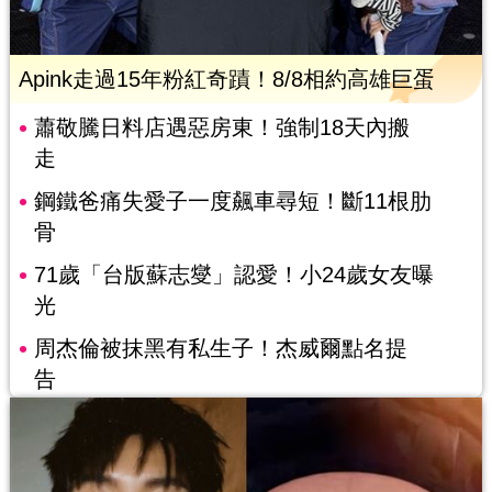
Apink走過15年粉紅奇蹟！8/8相約高雄巨蛋
蕭敬騰日料店遇惡房東！強制18天內搬
走
鋼鐵爸痛失愛子一度飆車尋短！斷11根肋
骨
71歲「台版蘇志燮」認愛！小24歲女友曝
光
周杰倫被抹黑有私生子！杰威爾點名提
告