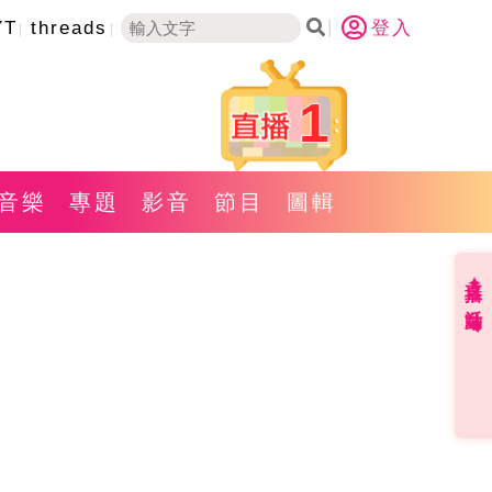
YT
threads
登入
1
音樂
專題
影音
節目
圖輯
直播✦活動