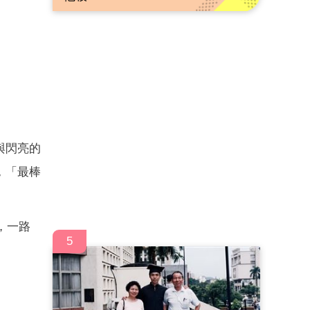
與閃亮的
，「最棒
，一路
5