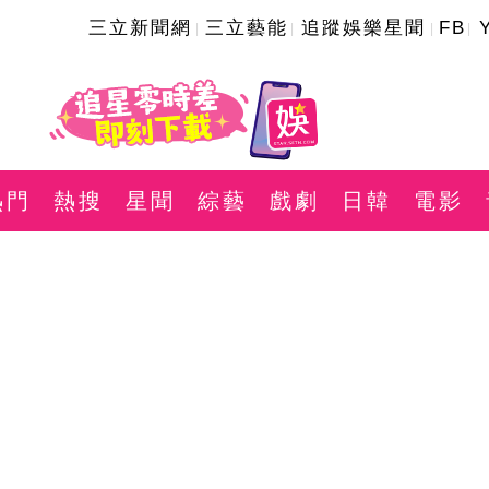
三立新聞網
三立藝能
追蹤娛樂星聞
FB
熱門
熱搜
星聞
綜藝
戲劇
日韓
電影