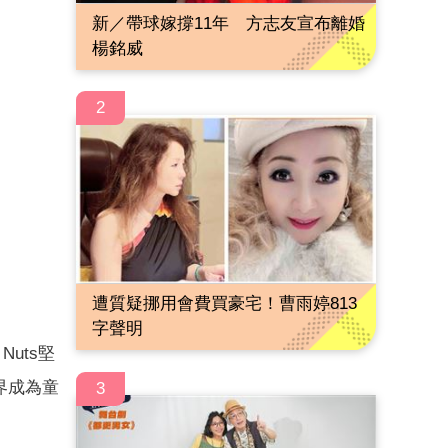
新／帶球嫁撐11年 方志友宣布離婚
楊銘威
2
遭質疑挪用會費買豪宅！曹雨婷813
字聲明
uts堅
界成為童
3