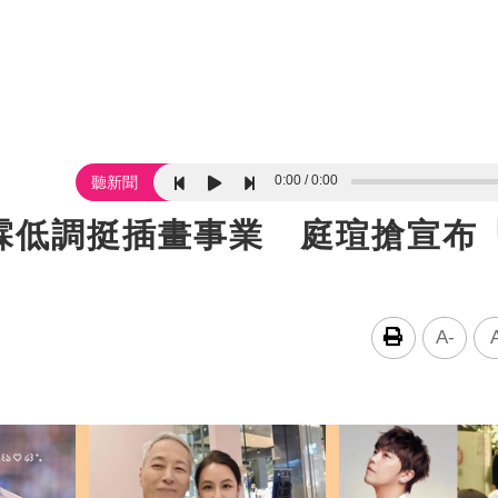
0:00
0:00
聽新聞
霖低調挺插畫事業 庭瑄搶宣布
A-