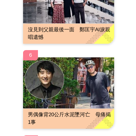
沒見到父親最後一面 鄭匡宇AI淚親
唱遺憾
6
男偶像背20公斤水泥墜河亡 母痛揭
1事