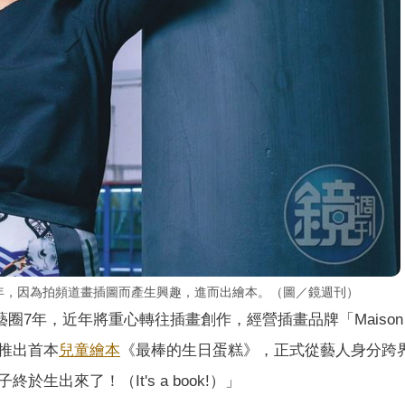
圈多年，因為拍頻道畫插圖而產生興趣，進而出繪本。（圖／鏡週刊）
演藝圈7年，近年將重心轉往插畫創作，經營插畫品牌「Maison N
推出首本
兒童
繪本
《最棒的生日蛋糕》，正式從藝人身分跨
出來了！（It's a book!）」