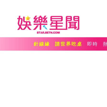
針線緣
請世界吃桌
即時