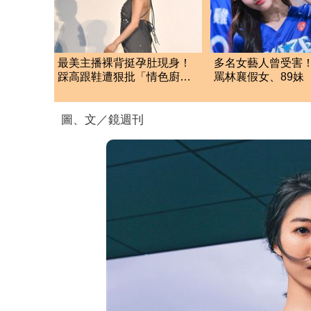
最美主播裸背挺孕肚現身！
多名女藝人曾受害
踩高跟鞋遭狠批「情色廚
罵林襄假女、89妹
房」：根本是肚兜
遭判罰9千元
圖、文／鏡週刊