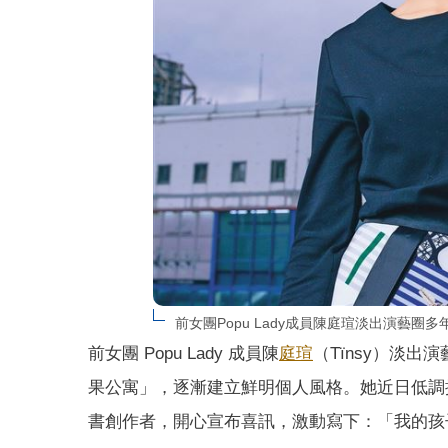
前女團Popu Lady成員陳庭瑄淡出演藝
前女團 Popu Lady 成員陳
庭瑄
（Tïnsy）淡出
果公寓」，逐漸建立鮮明個人風格。她近日低調
書創作者，開心宣布喜訊，激動寫下：「我的孩子終於生