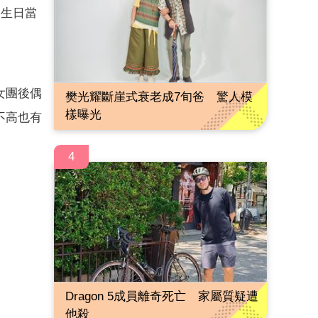
」生日當
女團後偶
樊光耀斷崖式衰老成7旬爸 驚人模
樣曝光
不高也有
4
Dragon 5成員離奇死亡 家屬質疑遭
他殺