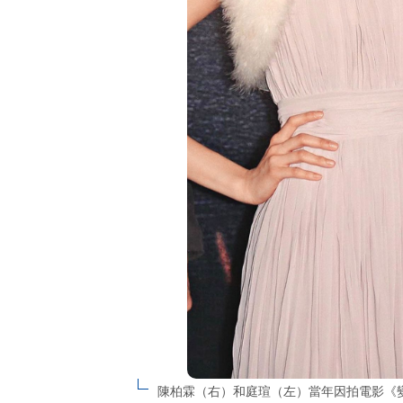
陳柏霖（右）和庭瑄（左）當年因拍電影《變