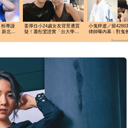
！粉專謾
姜厚任小24歲女友背景遭質
小鬼猝逝／留428
 新北男
疑！蕭彤雯證實「台大學歷
律師曝內幕：對鬼
是真的」文章更超齡
擔
Recommend