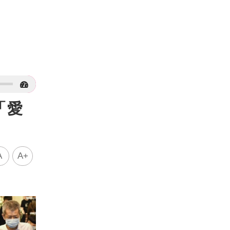
「愛
A
A+