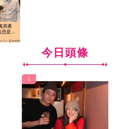
0萬房產
爸恐是負
ed by
今日頭條
1