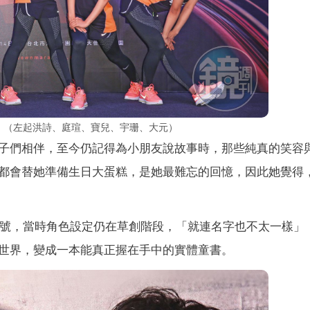
正妹。（左起洪詩、庭瑄、寶兒、宇珊、大元）
子們相伴，至今仍記得為小朋友說故事時，那些純真的笑容
都會替她準備生日大蛋糕，是她最難忘的回憶，因此她覺得
」帳號，當時角色設定仍在草創階段，「就連名字也不太一樣」
世界，變成一本能真正握在手中的實體童書。