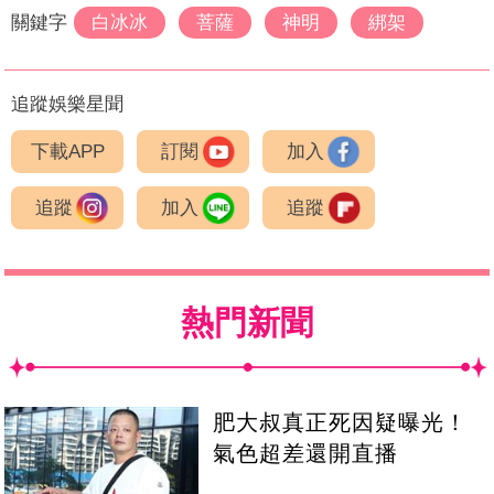
關鍵字
白冰冰
菩薩
神明
綁架
追蹤娛樂星聞
下載APP
訂閱
加入
追蹤
加入
追蹤
熱門新聞
肥大叔真正死因疑曝光！
氣色超差還開直播