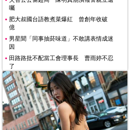
囑
肥大叔國台語教煮菜爆紅 曾創年收破
億
男星聞「同事抽菸味道」不敢講表情成迷
因
田路路批不配當工會理事長 曹雨婷不忍
了