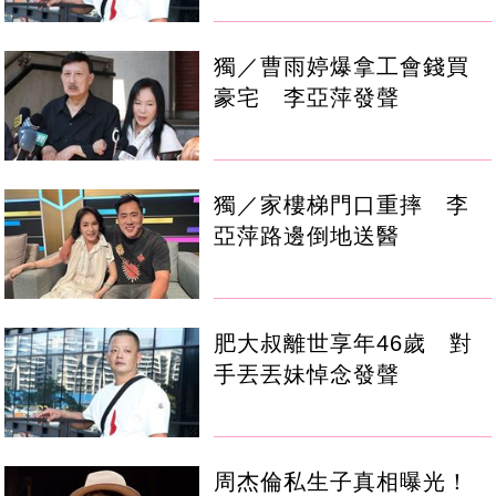
獨／曹雨婷爆拿工會錢買
豪宅 李亞萍發聲
獨／家樓梯門口重摔 李
亞萍路邊倒地送醫
肥大叔離世享年46歲 對
手丟丟妹悼念發聲
周杰倫私生子真相曝光！