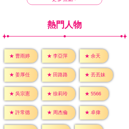
熱門人物
★
余天
★
曹雨婷
★
李亞萍
★
姜厚任
★
田路路
★
丟丟妹
★
5566
★
吳宗憲
★
徐莉玲
★
卓偉
★
許常德
★
周杰倫