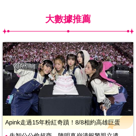
大數據推薦
Apink走過15年粉紅奇蹟！8/8相約高雄巨蛋
失智公公偷超商 陳明真崩潰報警親立遺