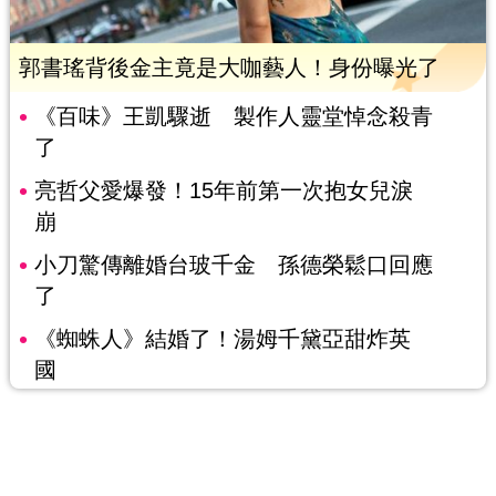
郭書瑤背後金主竟是大咖藝人！身份曝光了
《百味》王凱驟逝 製作人靈堂悼念殺青
了
亮哲父愛爆發！15年前第一次抱女兒淚
崩
小刀驚傳離婚台玻千金 孫德榮鬆口回應
了
《蜘蛛人》結婚了！湯姆千黛亞甜炸英
國