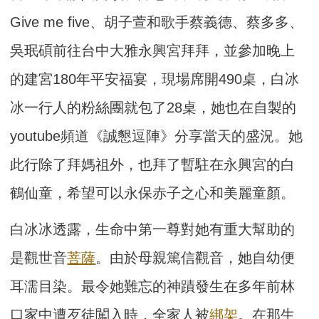
Give me five、胡子萱和歌手蔡義德、蔡多多、
吳珉碩前往台中大雅永興宮拜拜，並參加晚上
的建宮180年平安福宴，現場席開490桌，白冰
冰一行人的粉絲團就包了28桌，她也在自製的
youtube頻道《誠懇逗陣》分享當天的盛況。她
此行除了拜媽祖外，也拜了暫駐在永興宮的白
鶴仙童，希望可以永保赤子之心和美麗童顏。
白冰冰透露，生命中第一尊對她有重大幫助的
是觀世音
菩薩
。由於母親篤信觀音，她自幼便
耳濡目染。最令她難忘的神蹟發生在多年前林
口家中遭歹徒闖入時，全家人被
綁架
。在那生