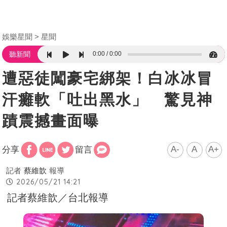
娛樂星聞
星聞
0:00
0:00
聽新聞
遭惡徒闖豪宅綁架！白冰冰冒
汗癱軟「吐出黑水」 驚見神
蹟震撼畫面曝
A-
A
A+
分享
留言
記者
蔡維歆
報導
2026/05/21 14:21
記者蔡維歆／台北報導