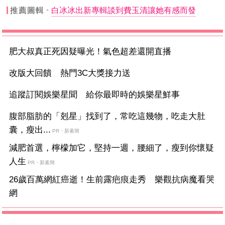
推薦圖輯
白冰冰出新專輯談到費玉清讓她有感而發
肥大叔真正死因疑曝光！氣色超差還開直播
改版大回饋 熱門3C大獎接力送
追蹤訂閱娛樂星聞 給你最即時的娛樂星鮮事
腹部脂肪的「剋星」找到了，常吃這幾物，吃走大肚
囊，瘦出...
PR・新素簡
減肥首選，檸檬加它，堅持一週，腰細了，瘦到你懷疑
人生
PR・新素簡
26歲百萬網紅癌逝！生前露疤痕走秀 樂觀抗病魔看哭
網