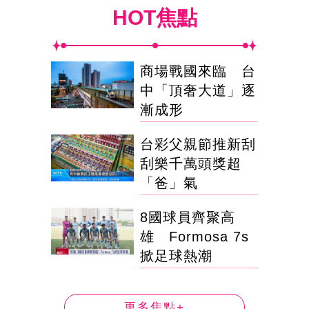
HOT焦點
商場戰國來臨 台
中「頂奢大道」逐
漸成形
台彩父親節推新刮
刮樂千萬頭獎超
「爸」氣
8國球員齊聚高
雄 Formosa 7s
掀足球熱潮
更多焦點+