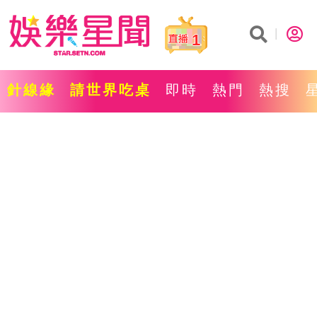
1
針線緣
請世界吃桌
即時
熱門
熱搜