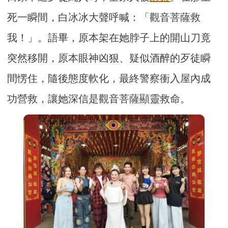
死一瞬間，白冰冰大聲呼喊：「觀音菩薩救
我！」。語畢，原本架在她脖子上的開山刀竟
突然移開，原本眼神凶狠、疑似酒醉的歹徒瞬
間愣住，隨後態度軟化，最終警察衝入屋內成
功營救，讓她深信是觀音菩薩顯靈救命。