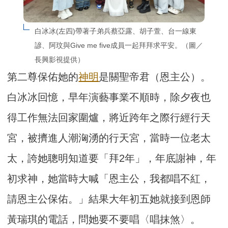
白冰冰(左四)帶著子弟兵蔡亞露、胡子萱、台一線東
諺、阿玟與Give me five成員一起拜拜求平安。（圖／
長興影視提供）
第二尊保佑她的
神明
是關聖帝君（恩主公）。
白冰冰回憶，早年演藝事業不順時，除夕夜也
得工作無法回家圍爐，將近跨年之際行經行天
宮，被擠進人潮洶湧的行天宮，當時一位老太
太，誇她聰明知道要「拜2年」，年底謝神，年
初求神，她當時大喊「恩主公，我都唱不紅，
請恩主公保佑。」結果大年初五她就接到恩師
黃瑞琪的電話，問她要不要唱〈唱抹煞〉。