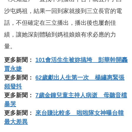
沙屯媽祖，結果一回到家就接到三立長官的電
話，不但確定在三立播出，播出後也屢創佳
績，讓她深刻體驗到媽祖娘娘有求必應的力
量。
更多新聞：
101會活生生被妳搞垮 彭華幹開轟
賈永婕
更多新聞：
62歲獻出人生第一次 楊繡惠緊張
頻發抖
更多新聞：
7歲金鐘兒童主持人病逝 母聽音檔
暴哭
更多新聞：
來台賺比較多 啦啦隊女神曝台韓
最大差異