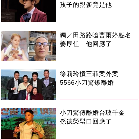
孩子的親爹竟是他
獨／田路路嗆曹雨婷點名
姜厚任 他回應了
徐莉玲槓王菲案外案
5566小刀驚爆離婚
小刀驚傳離婚台玻千金
孫德榮鬆口回應了