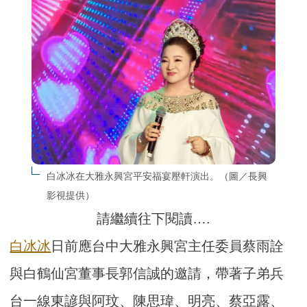
白冰冰在大雅永興宮平安福宴壓軒演出。（圖／長興
影視提供）
請繼續往下閱讀….
白冰冰
日前應台中大雅永興宮主任委員蔡雨詮
與白鶴仙宮董事長郭信誠的邀請，帶著子弟兵
台一線東諺與阿玟、陳思瑋、明亮、蔡亞露、