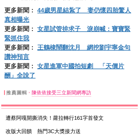
更多新聞：
44歲男星結紮了 妻仍懷四胎驚人
真相曝光
更多新聞：
女星試管拚求子 淚崩喊：寶寶緊
緊抓住我
更多新聞：
王鶴棣鬧翻沈月 網挖劉宇寧金句
讚神預言
更多新聞：
女星進軍中國拍短劇 「天價片
酬」全說了
推薦圖輯
陳依依接受三立新聞網專訪
遭蔡阿嘎開撕消失！蘿拉轉行161字首發文
改版大回饋 熱門3C大獎接力送