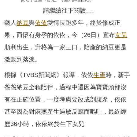
請繼續往下閱讀….
藝人
納豆
與
依依
愛情長跑多年，終於修成正
果，而懷有身孕的依依，今（26日）宣布
女兒
順利出生，升格為一家三口，陪產的納豆更是
激動到落淚。
根據《TVBS新聞網》報導，依依
生產
時，新手
爸爸納豆全程陪伴，過程中還因為寶寶頭部沒
有在正確位置，一度考慮要改成剖腹產，依依
甚至因為對麻藥產生過敏反應而嘔吐，最終經
歷36小時，依依終於生下女兒