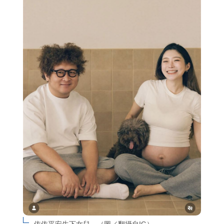
依依平安生下女兒。（圖／翻攝自IG）