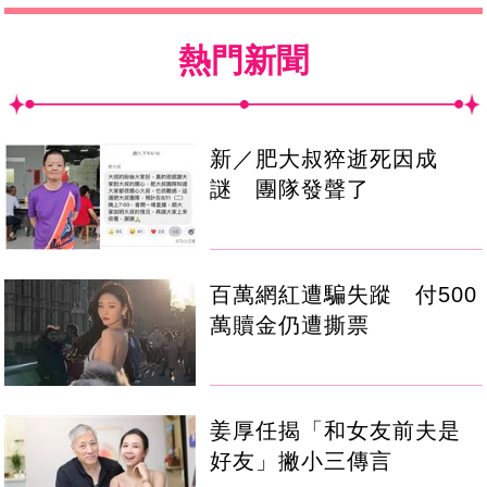
熱門新聞
新／肥大叔猝逝死因成
謎 團隊發聲了
百萬網紅遭騙失蹤 付500
萬贖金仍遭撕票
姜厚任揭「和女友前夫是
好友」撇小三傳言