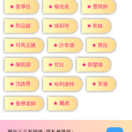
★
姜厚任
★
楊光友
★
曹雨婷
★
乾妹
★
郭品超
★
徐莉玲
★
茜拉
★
許常德
★
司馬玉嬌
★
甘比
★
陳凱韻
★
劉鑾雄
★
安迪
★
沈政男
★
哈利波特
★
屬虎
★
曼樺老師
關於三立新聞網
隱私權聲明