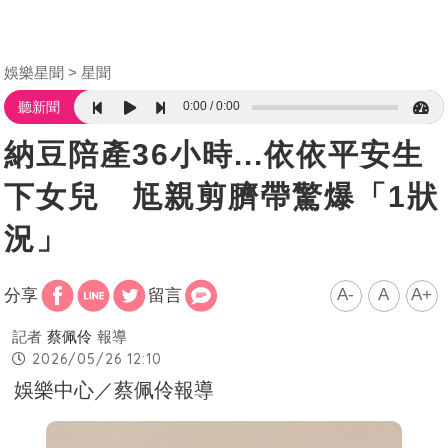
娛樂星聞
星聞
0:00
0:00
聽新聞
納豆陪產36小時...依依平安生
下女兒 尪親剪臍帶驚爆「1狀
況」
A-
A
A+
分享
留言
記者
蔡佩伶
報導
2026/05/26 12:10
娛樂中心／蔡佩伶報導