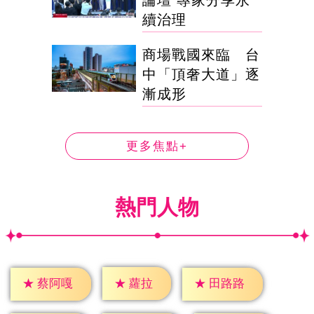
續治理
商場戰國來臨 台
中「頂奢大道」逐
漸成形
更多焦點+
熱門人物
★
蘿拉
★
蔡阿嘎
★
田路路