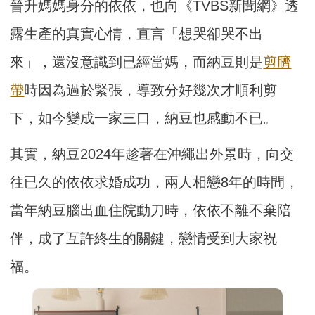
晉升媽媽身分的依依，也向《TVBS新聞網》透
露生產的真實心情，直言「想哭卻哭不出
來」，還沒意識到已經當媽，而納豆則是
剪臍
帶
時因為過於緊張，導致分好幾次才順利剪
下，如今變成一家三口，納豆也感動不已。
其實，納豆2024年趁著在沖繩出外景時，向交
往已久的依依求婚成功，兩人相戀8年的時間，
當年納豆腦出血住院動刀時，依依不離不棄陪
伴，成了互許終生的關鍵，戀情受到大家祝
福。