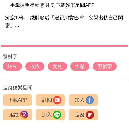
一手掌握明星動態 即刻下載娛樂星聞APP
沉寂12年…鐵肺歌后「遭親弟賞巴掌、父親出軌自己閨
密」...
關鍵字
納豆
依依
女兒
生產
剪臍帶
追蹤娛樂星聞
下載APP
訂閱
加入
追蹤
加入
追蹤