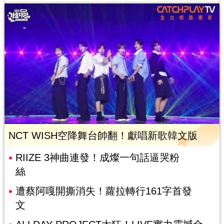
NCT WISH空降舞台帥翻！獻唱新歌韓文版
RIIZE 3神曲連發！成燦一句話逼哭粉
絲
遭蔡阿嘎開撕消失！蘿拉轉行161字首發
文