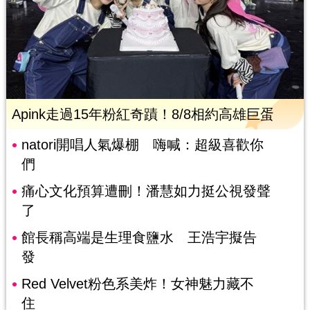
Apink走過15年粉紅奇蹟！8/8相約高雄巨蛋
natori開唱人氣爆棚 嗨喊：超級喜歡你
們
痛心文化預算遭刪！潘慧如力挺公視發聲
了
館長稱高端是生理食鹽水 王浩宇擬告
發
Red Velvet粉色系美炸！女神魅力藏不
住