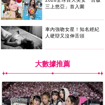
2026全球百大美女「台版
三上悠亞」首入圍
車內強吻女星！知名經紀
人硬辯又沒伸舌頭
大數據推薦