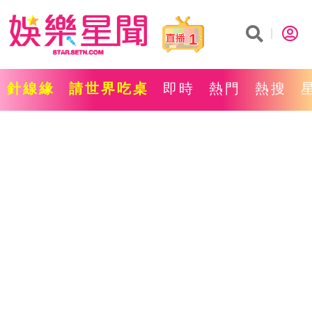
1
針線緣
請世界吃桌
即時
熱門
熱搜