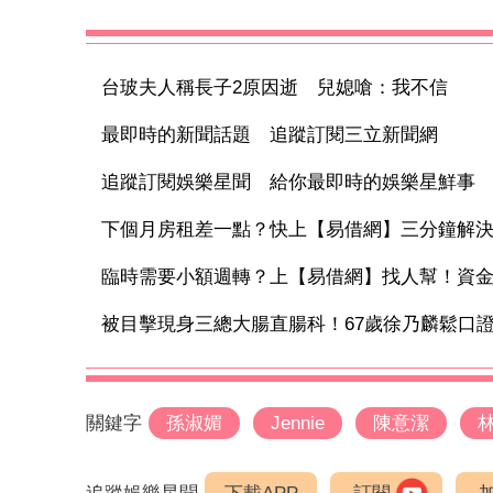
台玻夫人稱長子2原因逝 兒媳嗆：我不信
最即時的新聞話題 追蹤訂閱三立新聞網
追蹤訂閱娛樂星聞 給你最即時的娛樂星鮮事
下個月房租差一點？快上【易借網】三分鐘解
臨時需要小額週轉？上【易借網】找人幫！資
被目擊現身三總大腸直腸科！67歲徐乃麟鬆口證實
關鍵字
孫淑媚
Jennie
陳意潔