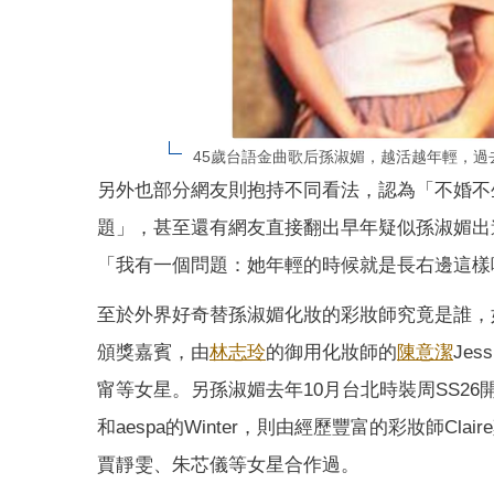
45歲台語金曲歌后孫淑媚，越活越年輕，過去與
另外也部分網友則抱持不同看法，認為「不婚不
題」，甚至還有網友直接翻出早年疑似孫淑媚出
「我有一個問題：她年輕的時候就是長右邊這樣
至於外界好奇替孫淑媚化妝的彩妝師究竟是誰，
頒獎嘉賓，由
林志玲
的御用化妝師的
陳意潔
Je
甯等女星。另孫淑媚去年10月台北時裝周SS26開幕
和aespa的Winter，則由經歷豐富的彩妝師
賈靜雯、朱芯儀等女星合作過。