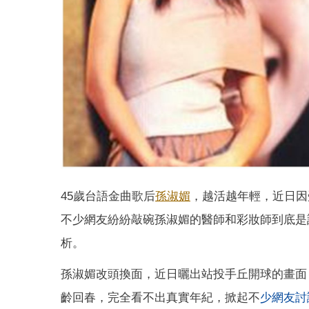
45歲台語金曲歌后
孫淑媚
，越活越年輕，近日因
不少網友紛紛敲碗孫淑媚的醫師和彩妝師到底是
析。
孫淑媚改頭換面，近日曬出站投手丘開球的畫面
齡回春，完全看不出真實年紀，掀起不
少網友討