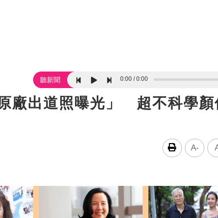
0:00
0:00
聽新聞
媚「原廠出道照曝光」 超不科學顏
A-