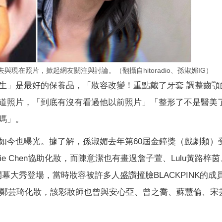
現在照片，掀起網友關注與討論。（翻攝自hitoradio、孫淑媚IG）
生」是最好的保養品，「妝容改變！重點戴了牙套 調整齒顎
道照片，「到底有沒有看過他以前照片」「整形了不是醫美
嗎」。
如今也曝光。據了解，孫淑媚去年第60屆金鐘獎（戲劇類）
ssie Chen協助化妝，而陳意潔也有畫過詹子萱、Lulu黃路梓
大秀登場，當時妝容被許多人盛讚撞臉BLACKPINK的成員Je
Claire鄭芸琦化妝，該彩妝師也曾與安心亞、曾之喬、蘇慧倫、