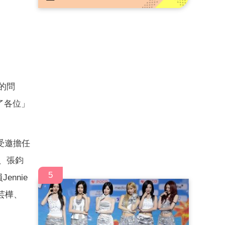
的問
了各位」
受邀擔任
茵、張鈞
5
nnie
宋芸樺、