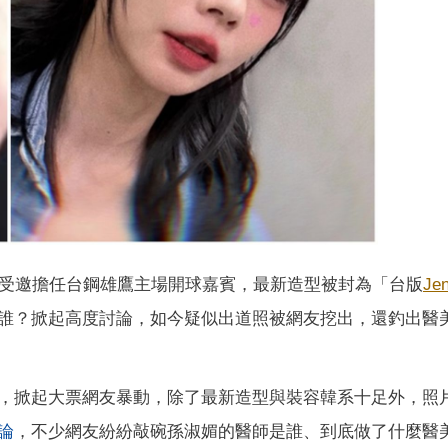
受邀擔任台鋼雄鷹主場開球嘉賓，最新造型被封為「台版
Jen
誰？掀起高度討論，如今疑似出道照被網友挖出，還釣出醫
，掀起大票網友暴動，除了最新造型與裝容韓系十足外，照
論
，不少網友紛紛敲碗孫淑媚的醫師是誰、到底做了什麼醫