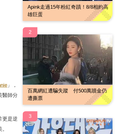
Apink走過15年粉紅奇蹟！8/8相約高
雄巨蛋
2
nie
」，
百萬網紅遭騙失蹤 付500萬贖金仍
美醫師分
遭撕票
3
片更是逆
美。