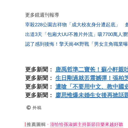
更多鏡週刊報導
宰殺228公園吉祥物「成大校友身分遭起底」 
出道3天「包廂大UU不雅片外流」吸7700萬
認了感到後悔！擎天崗4K野戰「男女主角職業
更多新聞：
唐禹哲準二寶爸！蘇小軒親
更多新聞：
生日剛過就丟震撼彈！張柏
更多新聞：
遭嗆「不要用中文、教中國
更多新聞：
廖思惟爆未婚生女後再掀話題
外稿
推薦圖輯
澎恰恰孫淑媚主持新節目樂來越好聽