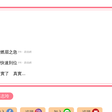
決燃眉之急
PR・易借網
金快速到位
PR・易借網
了 真實...
林志玲