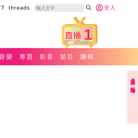
YT
threads
登入
1
音樂
專題
影音
節目
圖輯
直播✦活動