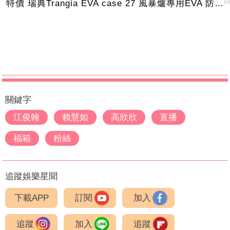
特價 瑞典Trangia EVA case 27 風暴爐專用EVA 防護外盒(小)-黑
P
關鍵字
江俊翰
賴慧如
高欣欣
直播
福箱
粉絲
追蹤娛樂星聞
下載APP
訂閱
加入
追蹤
加入
追蹤