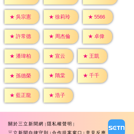
★
5566
★
吳宗憲
★
徐莉玲
★
卓偉
★
許常德
★
周杰倫
★
宣云
★
王凱
★
潘瑋柏
★
隋棠
★
千千
★
孫德榮
★
浩子
★
藍正龍
關於三立新聞網
隱私權聲明
三立新聞自律守則
合作提案窗口
意見反應