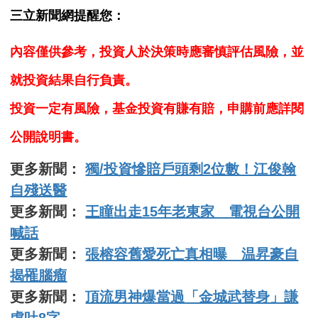
三立新聞網提醒您：
內容僅供參考，投資人於決策時應審慎評估風險，並
就投資結果自行負責。
投資一定有風險，基金投資有賺有賠，申購前應詳閱
公開說明書。
更多新聞：
獨/投資慘賠戶頭剩2位數！江俊翰
自殘送醫
更多新聞：
王瞳出走15年老東家 電視台公開
喊話
更多新聞：
張榕容舊愛死亡真相曝 温昇豪自
揭罹腦瘤
更多新聞：
頂流男神爆當過「金城武替身」謙
虛吐8字