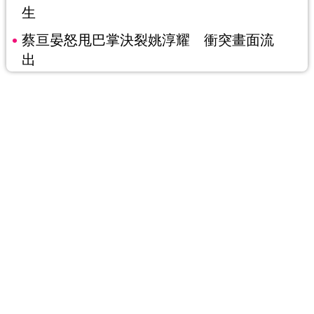
生
蔡亘晏怒甩巴掌決裂姚淳耀 衝突畫面流
出