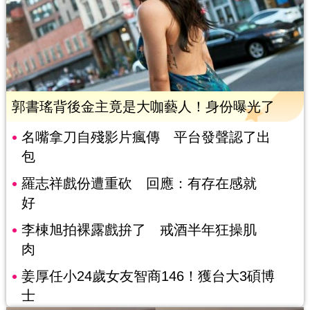
郭書瑤背後金主竟是大咖藝人！身份曝光了
名嘴拿刀自殘影片瘋傳 平台發聲認了出
包
羅志祥戲份遭重砍 回應：有存在感就
好
李棟旭拍裸露戲拚了 戒酒半年狂操肌
肉
姜厚任小24歲女友智商146！獲台大3碩博
士