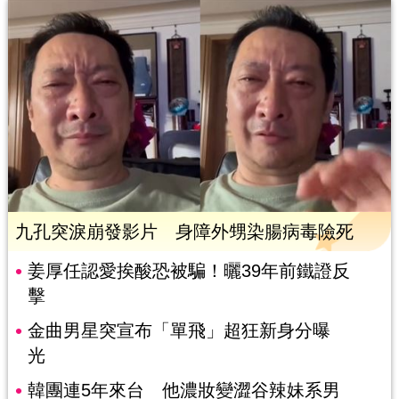
九孔突淚崩發影片 身障外甥染腸病毒險死
姜厚任認愛挨酸恐被騙！曬39年前鐵證反
擊
金曲男星突宣布「單飛」超狂新身分曝
光
韓團連5年來台 他濃妝變澀谷辣妹系男