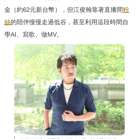
金（約62元新台幣），但江俊翰靠著直播間
粉
絲
的陪伴慢慢走過低谷，甚至利用這段時間自
學AI、寫歌、做MV。