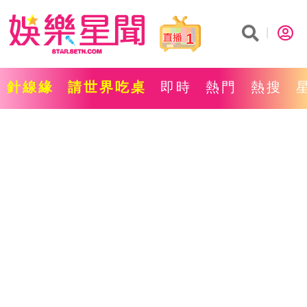
1
針線緣
請世界吃桌
即時
熱門
熱搜