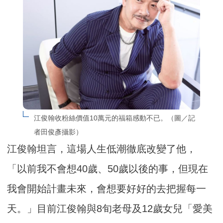
江俊翰收粉絲價值10萬元的福箱感動不已。（圖／記
者田俊彥攝影）
江俊翰坦言，這場人生低潮徹底改變了他，
「以前我不會想40歲、50歲以後的事，但現在
我會開始計畫未來，會想要好好的去把握每一
天。」目前江俊翰與8旬老母及12歲女兒「愛美