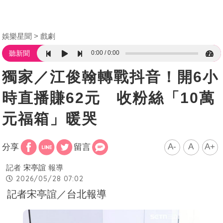
娛樂星聞
戲劇
0:00
0:00
聽新聞
獨家／江俊翰轉戰抖音！開6小
時直播賺62元 收粉絲「10萬
元福箱」暖哭
A-
A
A+
分享
留言
記者
宋亭誼
報導
2026/05/28 07:02
記者宋亭誼／台北報導