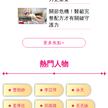
關節危機！醫籲完
整配方才有關鍵守
護力
更多焦點+
熱門人物
★
余天
★
曹雨婷
★
李亞萍
★
姜厚任
★
田路路
★
丟丟妹