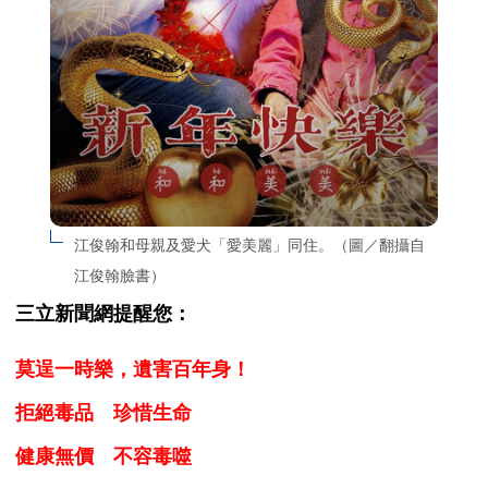
江俊翰和母親及愛犬「愛美麗」同住。（圖／翻攝自
江俊翰臉書）
三立新聞網提醒您：
莫逞一時樂，遺害百年身！
拒絕毒品 珍惜生命
健康無價 不容毒噬