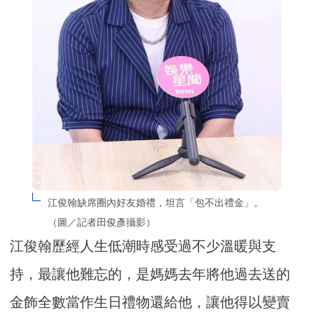
江俊翰缺席圈內好友婚禮，坦言「包不出禮金」。
（圖／記者田俊彥攝影）
江俊翰歷經人生低潮時感受過不少溫暖與支
持，最讓他難忘的，是媽媽去年將他過去送的
金飾全數當作生日禮物還給他，讓他得以變賣