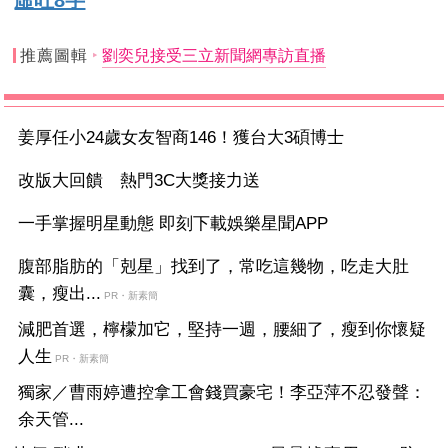
推薦圖輯
劉奕兒接受三立新聞網專訪直播
姜厚任小24歲女友智商146！獲台大3碩博士
改版大回饋 熱門3C大獎接力送
一手掌握明星動態 即刻下載娛樂星聞APP
腹部脂肪的「剋星」找到了，常吃這幾物，吃走大肚
囊，瘦出...
PR・新素簡
減肥首選，檸檬加它，堅持一週，腰細了，瘦到你懷疑
人生
PR・新素簡
獨家／曹雨婷遭控拿工會錢買豪宅！李亞萍不忍發聲：
余天管...