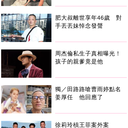
肥大叔離世享年46歲 對
手丟丟妹悼念發聲
周杰倫私生子真相曝光！
孩子的親爹竟是他
獨／田路路嗆曹雨婷點名
姜厚任 他回應了
徐莉玲槓王菲案外案