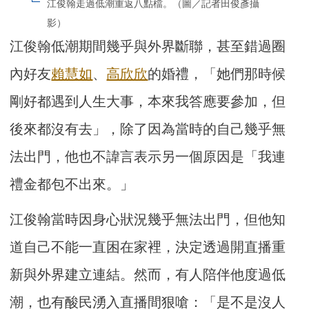
江俊翰走過低潮重返八點檔。（圖／記者田俊彥攝
影）
江俊翰低潮期間幾乎與外界斷聯，甚至錯過圈
內好友
賴慧如
、
高欣欣
的婚禮，「她們那時候
剛好都遇到人生大事，本來我答應要參加，但
後來都沒有去」，除了因為當時的自己幾乎無
法出門，他也不諱言表示另一個原因是「我連
禮金都包不出來。」
江俊翰當時因身心狀況幾乎無法出門，但他知
道自己不能一直困在家裡，決定透過開直播重
新與外界建立連結。然而，有人陪伴他度過低
潮，也有酸民湧入直播間狠嗆：「是不是沒人