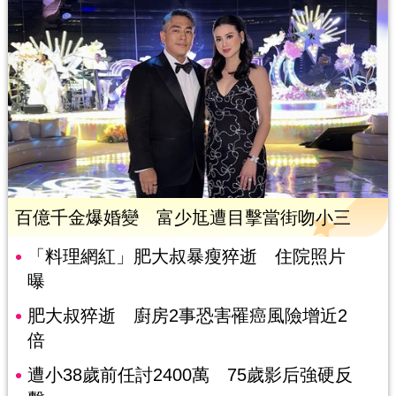
百億千金爆婚變 富少尪遭目擊當街吻小三
「料理網紅」肥大叔暴瘦猝逝 住院照片
曝
肥大叔猝逝 廚房2事恐害罹癌風險增近2
倍
遭小38歲前任討2400萬 75歲影后強硬反