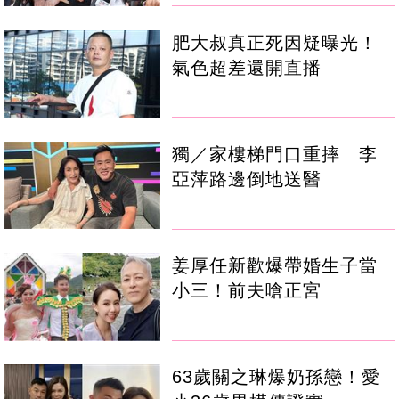
肥大叔真正死因疑曝光！
氣色超差還開直播
獨／家樓梯門口重摔 李
亞萍路邊倒地送醫
姜厚任新歡爆帶婚生子當
小三！前夫嗆正宮
63歲關之琳爆奶孫戀！愛