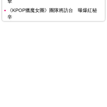
擊
《KPOP獵魔女團》團隊將訪台 曝爆紅秘
辛