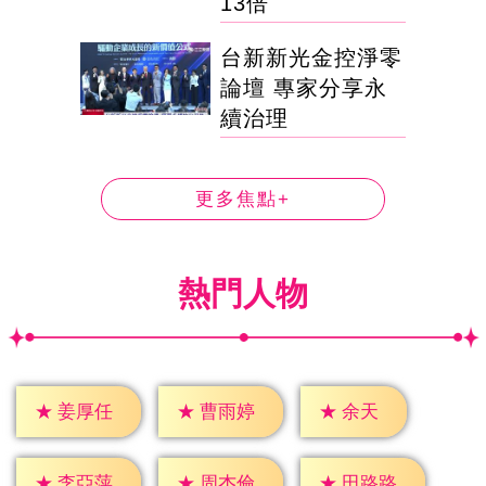
13倍
台新新光金控淨零
論壇 專家分享永
續治理
更多焦點+
熱門人物
★
余天
★
姜厚任
★
曹雨婷
★
李亞萍
★
周杰倫
★
田路路