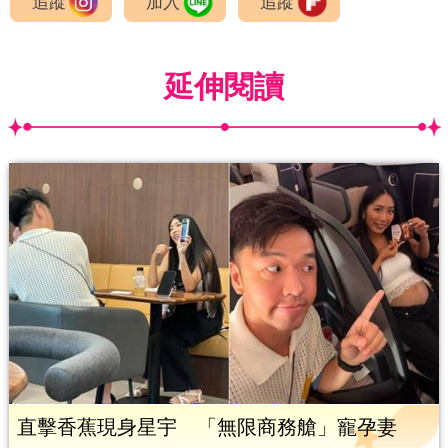
追蹤
加入
追蹤
延伸閱讀
直擊香蕉現身星宇 「無限商務艙」寵孕妻