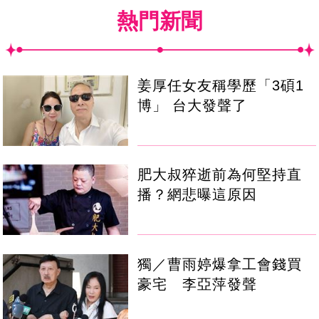
熱門新聞
姜厚任女友稱學歷「3碩1
博」 台大發聲了
肥大叔猝逝前為何堅持直
播？網悲曝這原因
獨／曹雨婷爆拿工會錢買
豪宅 李亞萍發聲