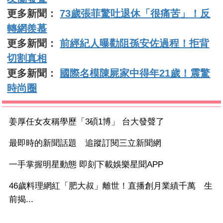
更多新聞：
73歲張菲驚吐退休「很痛苦」！反
轉網羨慕
更多新聞：
前經紀人曝勸阻孫安佐過程！拒背
切割真相
更多新聞：
國際名模陳屍家中得年21歲！震驚
時尚圈
姜厚任女友稱學歷「3碩1博」 台大發聲了
最即時的新聞話題 追蹤訂閱三立新聞網
一手掌握明星動態 即刻下載娛樂星聞APP
46歲料理網紅「肥大叔」離世！直播創月業績千萬 生
前揭...