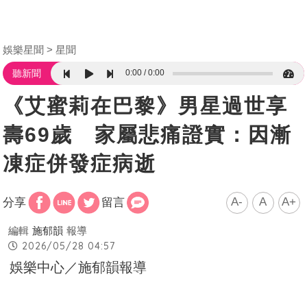
娛樂星聞
星聞
0:00
0:00
聽新聞
《艾蜜莉在巴黎》男星過世享
壽69歲 家屬悲痛證實：因漸
凍症併發症病逝
A-
A
A+
分享
留言
編輯
施郁韻
報導
2026/05/28 04:57
娛樂中心／施郁韻報導