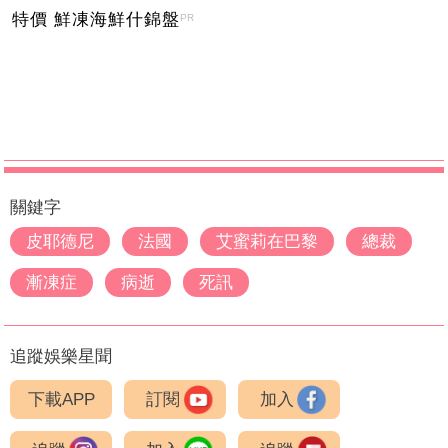
特價 鮮凍海鮮什錦盤
PR
關鍵字
皮耶德尼
法國
艾蜜莉在巴黎
總裁
漸凍症
病逝
死訊
追蹤娛樂星聞
下載APP
訂閱
加入