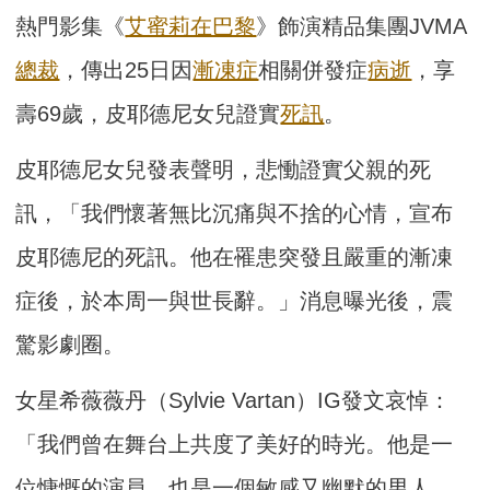
熱門影集《
艾蜜莉在巴黎
》飾演精品集團JVMA
總裁
，傳出25日因
漸凍症
相關併發症
病逝
，享
壽69歲，皮耶德尼女兒證實
死訊
。
皮耶德尼女兒發表聲明，悲慟證實父親的死
訊，「我們懷著無比沉痛與不捨的心情，宣布
皮耶德尼的死訊。他在罹患突發且嚴重的漸凍
症後，於本周一與世長辭。」消息曝光後，震
驚影劇圈。
女星希薇薇丹（Sylvie Vartan）IG發文哀悼：
「我們曾在舞台上共度了美好的時光。他是一
位慷慨的演員，也是一個敏感又幽默的男人。