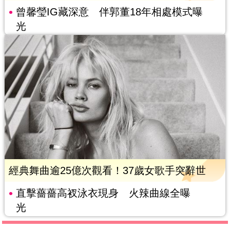
曾馨瑩IG藏深意 伴郭董18年相處模式曝
光
經典舞曲逾25億次觀看！37歲女歌手突辭世
直擊薔薔高衩泳衣現身 火辣曲線全曝
光