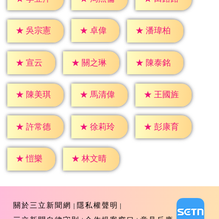
★
卓偉
★
吳宗憲
★
潘瑋柏
★
宣云
★
關之琳
★
陳泰銘
★
陳美琪
★
馬清偉
★
王國旌
★
許常德
★
徐莉玲
★
彭康育
★
愷樂
★
林文晴
關於三立新聞網
隱私權聲明