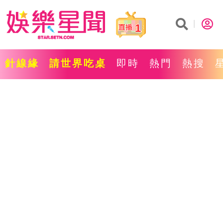
1
針線緣
請世界吃桌
即時
熱門
熱搜