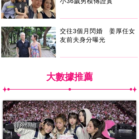
小36歲男模傳證實
交往3個月閃婚 姜厚任女
友前夫身分曝光
大數據推薦