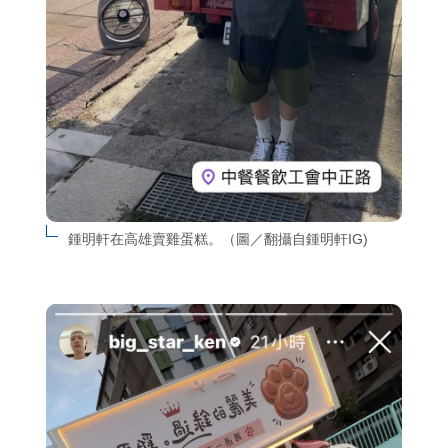
鍾明軒在高雄賣雞蛋糕。（圖／翻攝自鍾明軒IG)