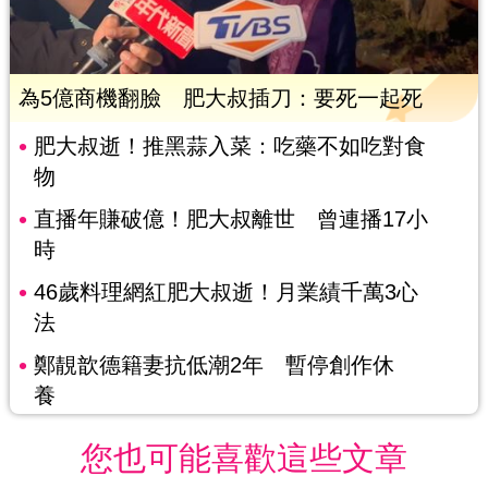
為5億商機翻臉 肥大叔插刀：要死一起死
肥大叔逝！推黑蒜入菜：吃藥不如吃對食
物
直播年賺破億！肥大叔離世 曾連播17小
時
46歲料理網紅肥大叔逝！月業績千萬3心
法
鄭靚歆德籍妻抗低潮2年 暫停創作休
養
您也可能喜歡這些文章