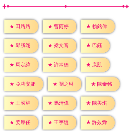
★
田路路
★
曹雨婷
★
賴銘偉
★
巴鈺
★
邱勝翊
★
梁文音
★
康凱
★
周定緯
★
許常德
★
關之琳
★
陳泰銘
★
亞莉安娜
★
王國旌
★
馬清偉
★
陳美琪
★
姜厚任
★
王宇婕
★
許效舜