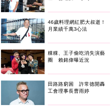
46歲料理網紅肥大叔逝！
月業績千萬3心法
粿粿、王子偷吃消失演藝
圈 賴銘偉曝近況
田路路窮困 許常德開轟
工會理事長曹雨婷