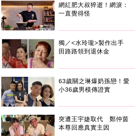
網紅肥大叔猝逝！網淚：
一直覺得怪
獨／<水玲瓏>製作出手
田路路領到退休金
63歲關之琳爆奶孫戀！愛
小36歲男模傳證實
突遭王宇婕取代 鄭仲茵
本尊回應真實主因