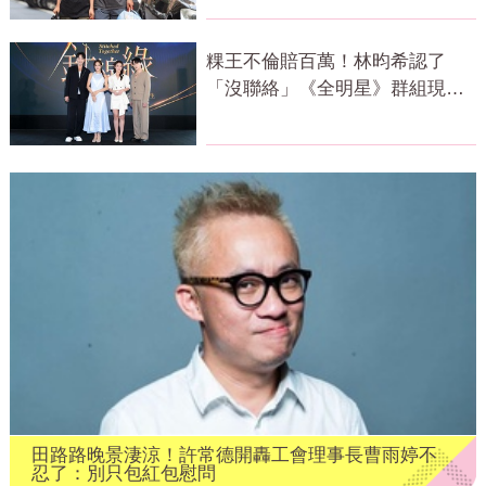
粿王不倫賠百萬！林昀希認了
「沒聯絡」《全明星》群組現況
曝光
田路路晚景淒涼！許常德開轟工會理事長曹雨婷不
忍了：別只包紅包慰問