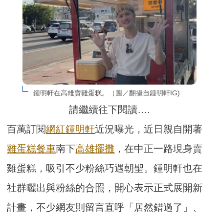
鍾明軒在高雄賣雞蛋糕。（圖／翻攝自鍾明軒IG)
請繼續往下閱讀….
百萬訂閱
網紅
鍾明軒
近況曝光，近日親自開著
雞蛋糕
餐車
南下
高雄
擺攤
，在中正一路現身賣
雞蛋糕，吸引不少粉絲巧遇朝聖。鍾明軒也在
社群曬出與粉絲的合照，開心表示正式展開新
計畫，不少網友則留言直呼「居然錯過了」、