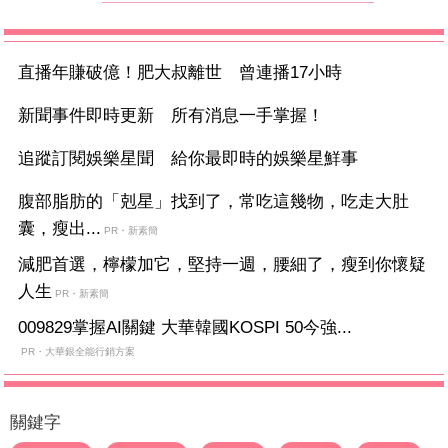
直播年賺破億！肥大叔離世 曾連播17小時
新聞事件即時更新 所有消息一手掌握！
追蹤訂閱娛樂星聞 給你最即時的娛樂星鮮事
腹部脂肪的「剋星」找到了，常吃這幾物，吃走大肚
囊，瘦出...
PR・新素簡
減肥首選，檸檬加它，堅持一週，腰細了，瘦到你懷疑
人生
PR・新素簡
009829掌握AI關鍵 大華韓國KOSPI 50今強...
PR・大華銀全能行銷方案
關鍵字