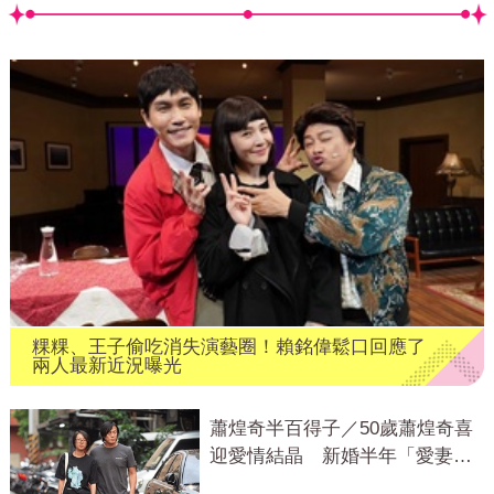
粿粿、王子偷吃消失演藝圈！賴銘偉鬆口回應了
兩人最新近況曝光
蕭煌奇半百得子／50歲蕭煌奇喜
迎愛情結晶 新婚半年「愛妻懷
孕3個月」