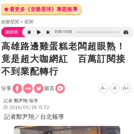
看更多《音樂星球》專題報導
娛樂星聞
星聞
0:00
0:00
聽新聞
高雄路邊雞蛋糕老闆超眼熟！
竟是超大咖網紅 百萬訂閱接
不到業配轉行
A-
A
A+
分享
留言
記者
鄭尹翔
報導
2026/05/28 15:32
記者鄭尹翔／台北報導