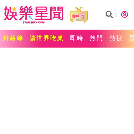
1
針線緣
請世界吃桌
即時
熱門
熱搜