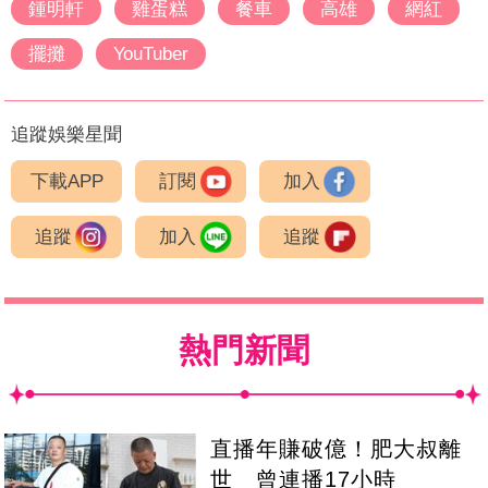
鍾明軒
雞蛋糕
餐車
高雄
網紅
擺攤
YouTuber
追蹤娛樂星聞
下載APP
訂閱
加入
追蹤
加入
追蹤
熱門新聞
直播年賺破億！肥大叔離
世 曾連播17小時