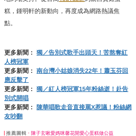
糕，鍾明軒的新動向，再度成為網路熱議焦
點。
更多新聞：
獨／告別式歌手出頭天！苦熬奪紅
人榜冠軍
更多新聞：
南台灣小姑娘消失22年！蕭玉芬回
應反擊了
更多新聞：
獨／紅人榜冠軍15年粉絲逝！赴告
別式開唱
更多新聞：
陳華唱歌走音直接罵X惹議！粉絲網
友吵翻
推薦圖輯
陳子玄啾愛媽咪馨花開愛心蛋糕做公益