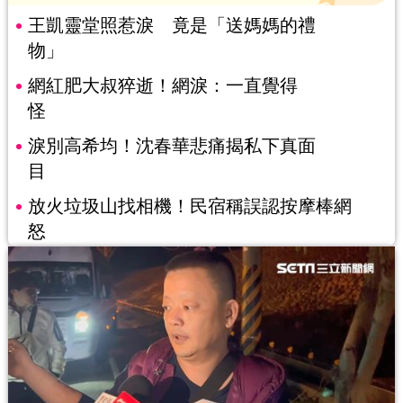
王凱靈堂照惹淚 竟是「送媽媽的禮
物」
網紅肥大叔猝逝！網淚：一直覺得
怪
淚別高希均！沈春華悲痛揭私下真面
目
放火垃圾山找相機！民宿稱誤認按摩棒網
怒