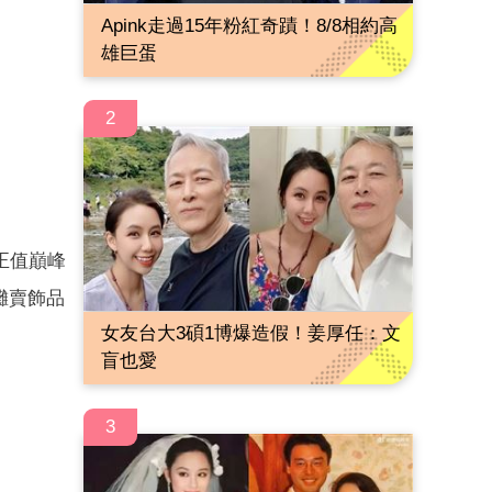
Apink走過15年粉紅奇蹟！8/8相約高
雄巨蛋
2
正值巔峰
攤賣飾品
女友台大3碩1博爆造假！姜厚任：文
盲也愛
3