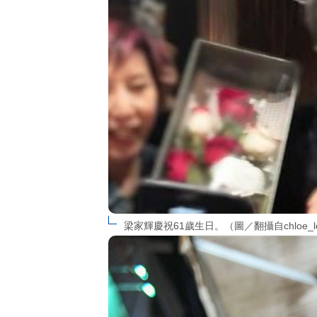
梁家輝慶祝61歲生日。（圖／翻攝自chloe_leu