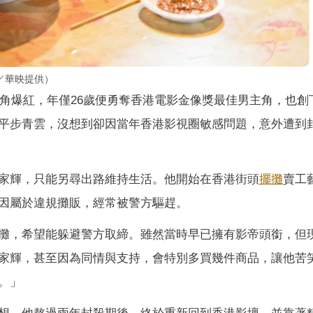
／華映提供）
一角爆紅，年僅26歲便勇奪香港電影金像獎最佳男主角，也創
平步青雲，沒想到卻因當年香港影視圈敏感問題，意外遭到
家輝，只能另尋出路維持生活。他開始在香港街頭
擺攤
賣工
因屬於違規攤販，經常被警方驅趕。
攤，希望能躲避警方取締。雖然當時早已擁有影帝頭銜，但
家輝，甚至因為同情與支持，會特別多買幾件商品，讓他苦
。」