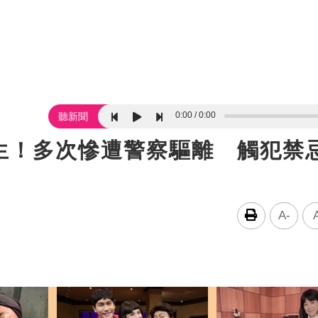
0:00
0:00
聽新聞
生！多次慘遭警察驅離 觸犯禁
A-