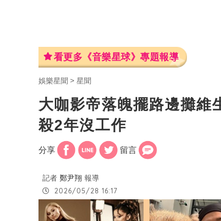
看更多《音樂星球》專題報導
娛樂星聞
星聞
大咖影帝落魄擺路邊攤維
殺2年沒工作
分享
留言
記者
鄭尹翔
報導
2026/05/28 16:17