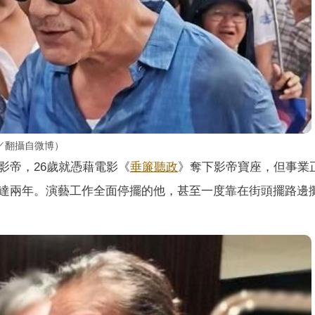
／翻攝自微博）
影帝，26歲就憑藉電影《
垂簾聽政
》奪下影帝寶座，但事業
達兩年。演藝工作全面停擺的他，甚至一度靠在街頭擺路邊