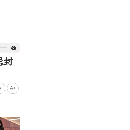
忌封
A
A+