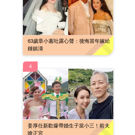
63歲章小蕙吐露心聲：後悔當年嫁給
鍾鎮濤
4
姜厚任新歡爆帶婚生子當小三！前夫
嗆正宮