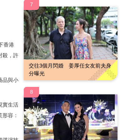
7
下香港
封殺，許
交往3個月閃婚 姜厚任女友前夫身
分曝光
藝品與小
8
現實生活
笑形容：