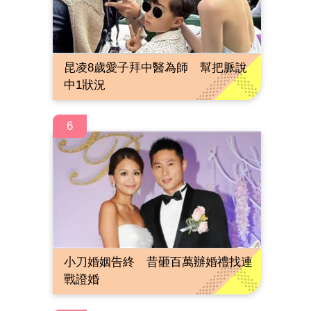
昆凌8歲愛子拜中醫為師 幫把脈說
中1狀況
6
小刀婚姻告終 昔砸百萬辦婚禮找連
戰證婚