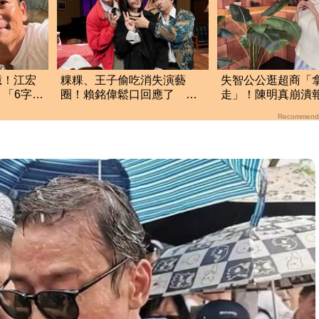
億！江宏
粿粿、王子偷吃消失演藝
失智公公逛超商「
「6字酸
圈！賴銘偉鬆口回應了 兩
走」！陳明真崩潰
人最新近況曝光
遺囑：生命無常
Recommend