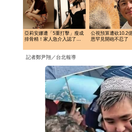
亞莉安娜遭「5重打擊」瘦成
公視預算遭砍10.2
排骨精！家人急介入認了：
恩罕見開砲不忍了 
她真的不好
爆藍白」網狂讚
記者鄭尹翔／台北報導