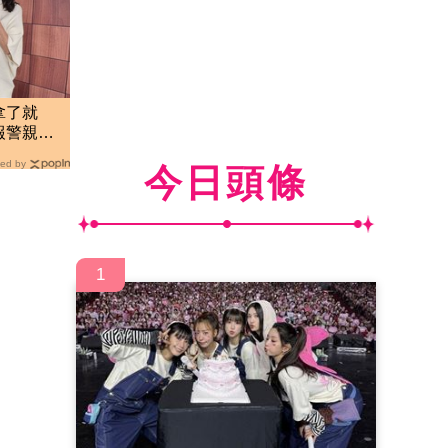
拿了就
報警親立
ed by
今日頭條
1