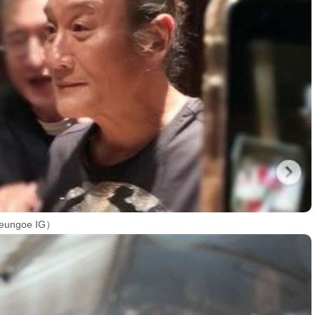
ngoe IG）