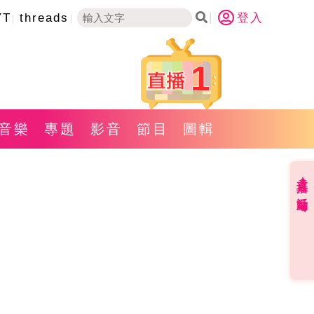
YT
threads
登入
1
音樂
專題
影音
節目
圖輯
直播✦活動