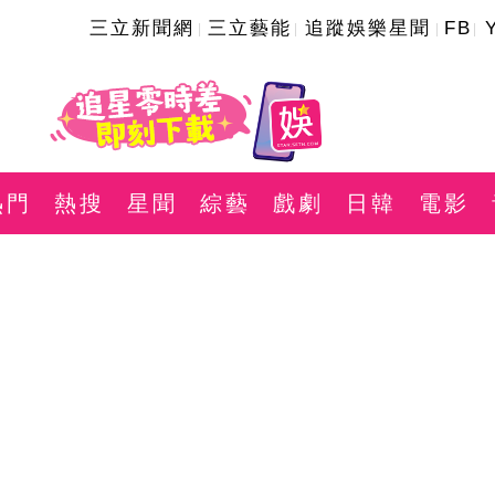
三立新聞網
三立藝能
追蹤娛樂星聞
FB
熱門
熱搜
星聞
綜藝
戲劇
日韓
電影