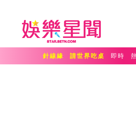
針線緣
請世界吃桌
即時