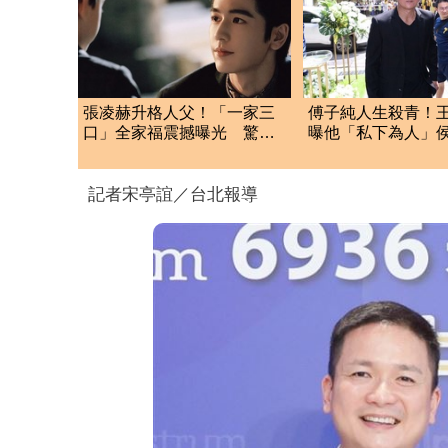
張凌赫升格人父！「一家三
傅子純人生殺青！
口」全家福震撼曝光 驚人
曝他「私下為人」
反差迷暈全網
咽告別：不要有牽
記者宋亭誼／台北報導