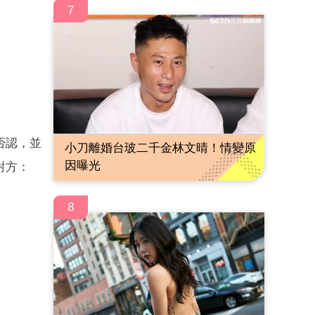
7
否認，並
小刀離婚台玻二千金林文晴！情變原
因曝光
對方：
8