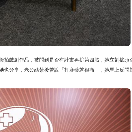
接拍戲劇作品，被問到是否有計畫再拚第四胎，她立刻搖頭
她也分享，老公結紮後曾說「打麻藥就很痛」，她馬上反問