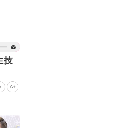
生技
A
A+