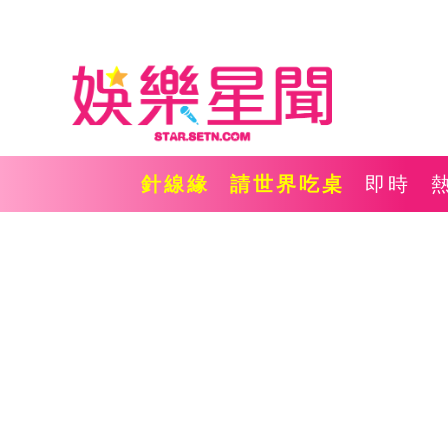
針線緣
請世界吃桌
即時