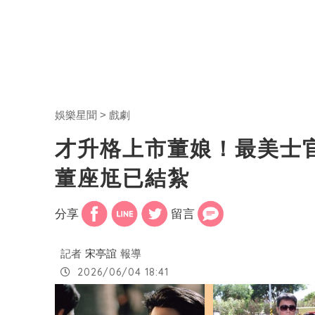
娛樂星聞
戲劇
才升格上市董娘！最美士
董座尪已結紮
分享
留言
記者
宋亭誼
報導
2026/06/04 18:41