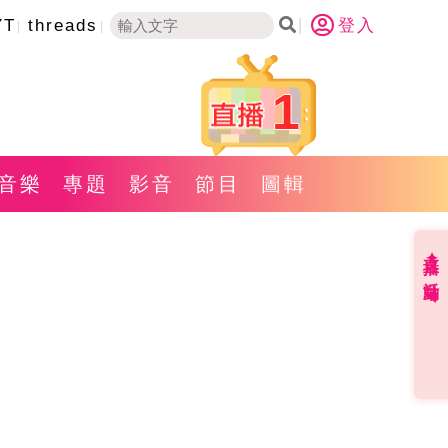
YT
threads
登入
1
音樂
專題
影音
節目
圖輯
直播✦活動