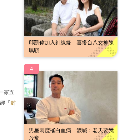
邱凱偉加入針線緣 喜搭台八女神陳
珮騏
4
，一家五
經「
封
男星兩度罹白血病 淚喊：老天要我
放棄