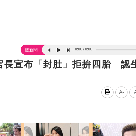
0:00
0:00
聽新聞
官長宣布「封肚」拒拚四胎 認
A-