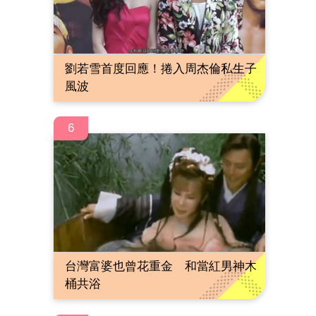
劉若雪首度回應！捲入周杰倫私生子
風波
6
台灣富婆也曾花重金 和當紅男神木
桶共浴