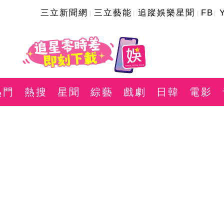
三立新聞網
三立藝能
追蹤娛樂星聞
FB
熱門
熱搜
星聞
綜藝
戲劇
日韓
電影