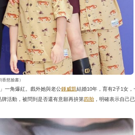
劉香慈臉書）
」一角爆紅。戲外她與老公
鍾威凱
結婚10年，育有2子1女
品牌活動，被問到是否還有意願再拚第
四胎
，明確表示自己已