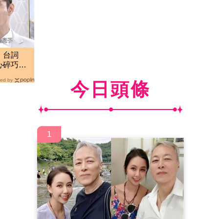
！台詞
心碎巧
酸
ed by
今日頭條
1