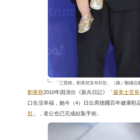
「三寶媽」劉香慈宣布封肚。（圖／翻攝自
劉香慈
2010年因演出《新兵日記》「
最美士官長
口生活幸福，她今（4）日出席德國百年健康鞋
肚
」，老公也已完成結紮手術。