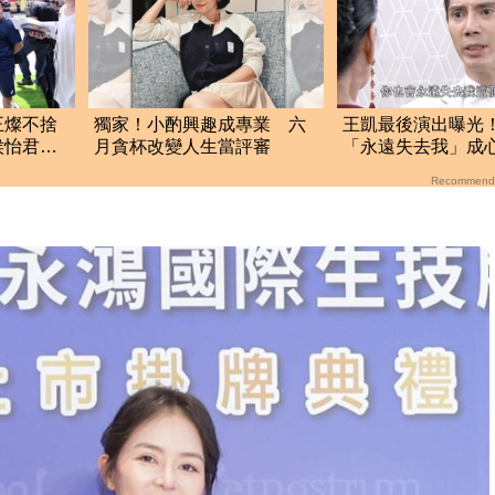
王燦不捨
獨家！小酌興趣成專業 六
王凱最後演出曝光
侯怡君哽
月貪杯改變人生當評審
「永遠失去我」成
掛
合 暴瘦模樣惹鼻
Recommend