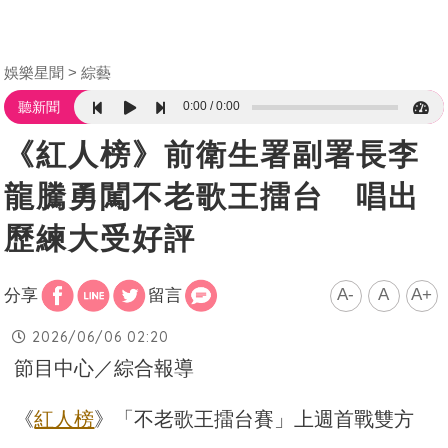
娛樂星聞
綜藝
0:00
0:00
聽新聞
《紅人榜》前衛生署副署長李
龍騰勇闖不老歌王擂台 唱出
歷練大受好評
A-
A
A+
分享
留言
2026/06/06 02:20
節目中心／綜合報導
《
紅人榜
》「不老歌王擂台賽」上週首戰雙方