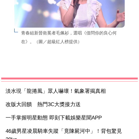
青春組新晉衛冕者毛佩衫，選唱《借問你的良心何
在》。（圖／超級紅人榜提供）
淡水現「龍捲風」眾人嚇壞！氣象署揭真相
改版大回饋 熱門3C大獎接力送
一手掌握明星動態 即刻下載娛樂星聞APP
46歲男星凌晨騎車失蹤「竟陳屍河中」！背包驚見