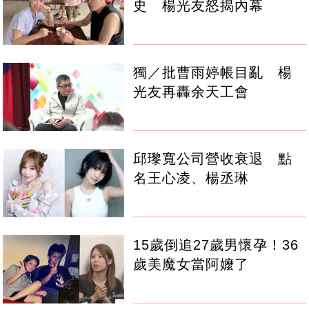
史 楊光友怒揭內幕
獨／批曹雨婷帳目亂 楊
光友再轟余天工會
邱瓈寬公司營收衰退 點
名王心凌、楊丞琳
15歲倒追27歲男懷孕！36
歲美魔女當阿嬤了