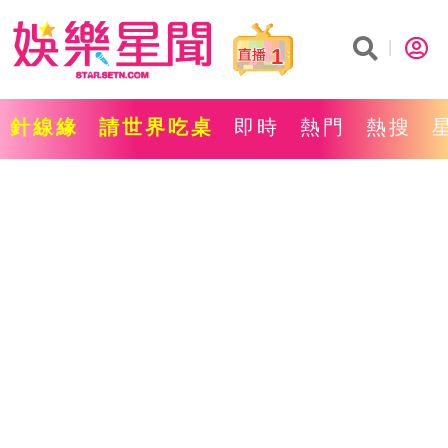
1
針線緣
請世界吃桌
即時
熱門
熱搜