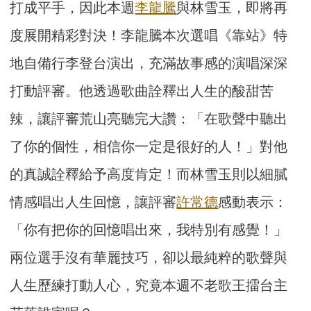
打成平手，因此本週
李龍騰
與林雪玉，即將再
度展開精彩對決！李龍騰本次選唱《靠站》特
地自備行李登台演出，充滿故事感的演唱深深
打動評審。他透過歌曲詮釋出人生的酸甜苦
辣，讓評審荒山亮聽完大讚：「在歌聲中聽出
了你的個性，相信你一定是很好的人！」對他
的真誠詮釋給予高度肯定！而林雪玉則以細膩
情感唱出人生回憶，讓評審
許常德
感動表示：
「你有把你的回憶唱出來，我特別有感覺！」
兩位選手沒有華麗技巧，卻以最純粹的歌聲與
人生歷練打動人心，究竟本週不老歌王擂台主