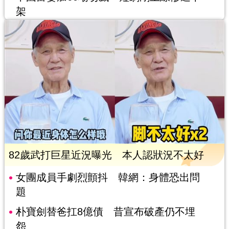
架
82歲武打巨星近況曝光 本人認狀況不太好
女團成員手劇烈顫抖 韓網：身體恐出問
題
朴寶劍替爸扛8億債 昔宣布破產仍不埋
怨