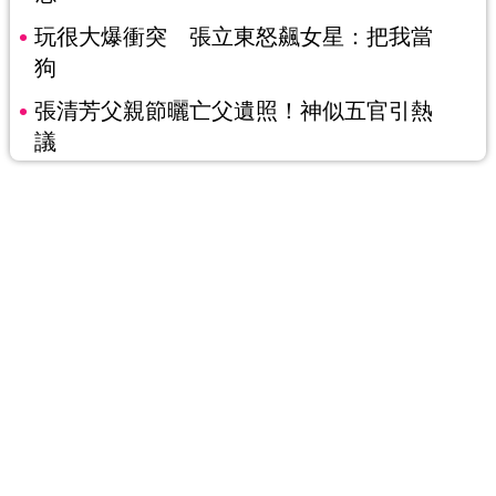
玩很大爆衝突 張立東怒飆女星：把我當
狗
張清芳父親節曬亡父遺照！神似五官引熱
議