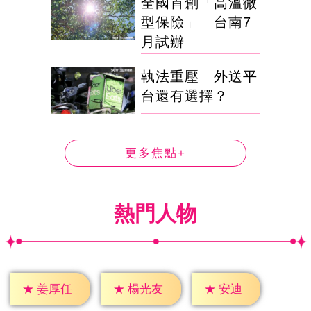
全國首創「高溫微
型保險」 台南7
月試辦
執法重壓 外送平
台還有選擇？
更多焦點+
熱門人物
★
安迪
★
姜厚任
★
楊光友