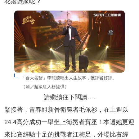
花落誰家呢？
「台大名醫」李龍騰唱出人生故事，獲評審好評。
（圖／超級紅人榜提供）
請繼續往下閱讀….
緊接著，青春組新晉衛冕者毛佩衫，在上週以
24.4高分成功一舉坐上衛冕者寶座！本週她更迎
來比賽經驗十足的挑戰者江梅足，外場比賽經