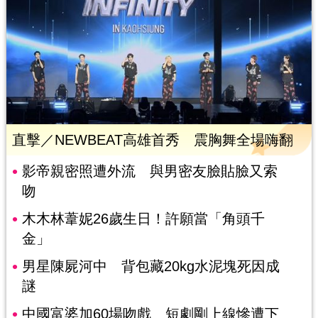
直擊／NEWBEAT高雄首秀 震胸舞全場嗨翻
影帝親密照遭外流 與男密友臉貼臉又索
吻
木木林葦妮26歲生日！許願當「角頭千
金」
男星陳屍河中 背包藏20kg水泥塊死因成
謎
中國富婆加60場吻戲 短劇剛上線慘遭下