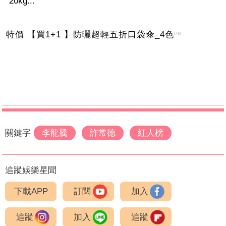
20kg...
特價 【買1+1 】防曬超輕五折口袋傘_4色
PR
關鍵字
李龍騰
許常德
紅人榜
追蹤娛樂星聞
下載APP
訂閱
加入
追蹤
加入
追蹤