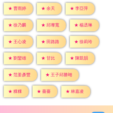
★
余天
★
曹雨婷
★
李亞萍
★
徐乃麟
★
邱瓈寬
★
楊丞琳
★
王心凌
★
田路路
★
徐莉玲
★
甘比
★
劉鑾雄
★
陳凱韻
★
范姜彥豐
★
王子邱勝翊
★
粿粿
★
薔薔
★
林嘉凌