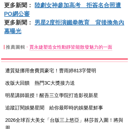
更多新聞：
陸劇女神參加高考 拒簽名合照遭
PO網公審
更多新聞：
男星2度拒演鐵拳教育 背後換角內
幕曝光
推薦圖輯
賈永婕塑造女性動靜皆能散發魅力的一面
遭質疑挪用會費買豪宅！曹雨婷813字聲明
改版大回饋 熱門3C大獎接力送
明星講師親授！醒吾三立學院打造影視新星
追蹤訂閱娛樂星聞 給你最即時的娛樂星鮮事
2026全球百大美女「台版三上悠亞」林莎首入圍！將與
周...