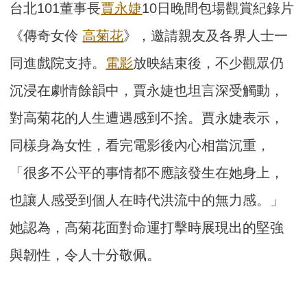
台北101董事長
賈永婕
10日晚間包場觀賞紀錄片
《傳奇女伶
高菊花
》，邀請親友及各界人士一
同進戲院支持。
電影
放映結束後，不少觀眾仍
沉浸在劇情餘韻中，賈永婕也坦言深受觸動，
對高菊花的人生遭遇感到不捨。賈永婕表示，
同樣身為女性，看完電影後內心相當沉重，
「很多不公平的事情都不應該發生在她身上，
也讓人感受到個人在時代洪流中的無力感。」
她認為，高菊花面對命運打擊時展現出的堅強
與韌性，令人十分敬佩。