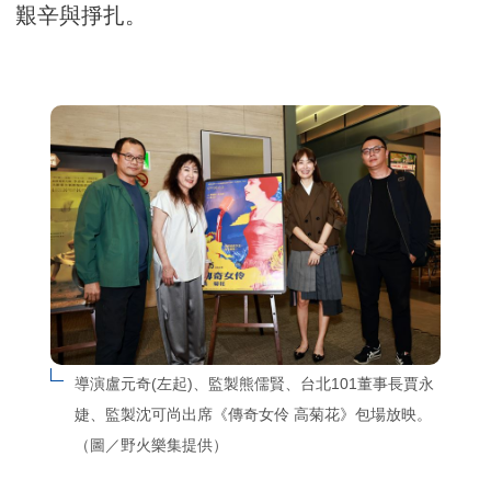
艱辛與掙扎。
導演盧元奇(左起)、監製熊儒賢、台北101董事長賈永
婕、監製沈可尚出席《傳奇女伶 高菊花》包場放映。
（圖／野火樂集提供）