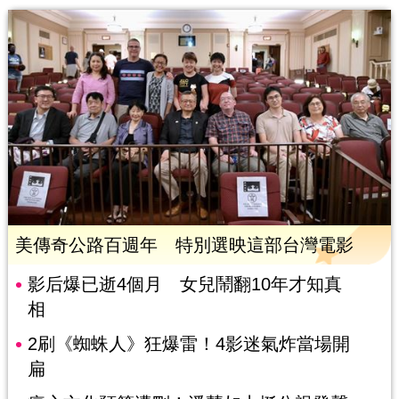
美傳奇公路百週年 特別選映這部台灣電影
影后爆已逝4個月 女兒鬧翻10年才知真
相
2刷《蜘蛛人》狂爆雷！4影迷氣炸當場開
扁