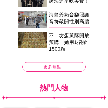
跨海追星吃美食！
海島爺奶音樂照護
音符敲開性別高牆
不二坊蛋黃酥開放
預購 她用1招搶
1500顆
更多焦點+
熱門人物