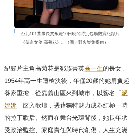
台北101董事長賈永婕10日晚間特別包場觀賞紀錄片
《傳奇女伶 高菊花》。（圖／野火樂集提供）
紀錄片主角高菊花是鄒族菁英
高一生
的長女。
1954年高一生遭槍決後，年僅20歲的她肩負起
養家重擔，從嘉義山區來到城市，以藝名「
派
娜娜
」踏入歌壇，憑藉獨特魅力成為紅極一時
的拉丁歌后。然而在舞台光環背後，她長年承
受政治監控、家庭責任與時代創傷，人生充滿