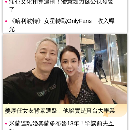
痛心文化預算遭刪！潘慧如力挺公視發聲
了
《哈利波特》女星轉戰OnlyFans 收入曝
光
姜厚任女友背景遭疑！他證實是真台大畢業
米蘭達離婚奧蘭多布魯13年！罕談前夫互