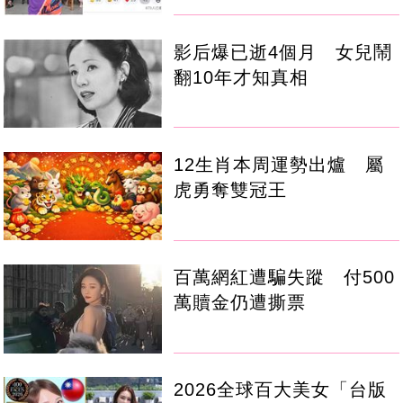
影后爆已逝4個月 女兒鬧
翻10年才知真相
12生肖本周運勢出爐 屬
虎勇奪雙冠王
百萬網紅遭騙失蹤 付500
萬贖金仍遭撕票
2026全球百大美女「台版