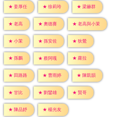
★
姜厚任
★
徐莉玲
★
梁赫群
★
老高
★
奧德賽
★
老高與小茉
★
小茉
★
狄鶯
★
孫安佐
★
孫鵬
★
蘿拉
★
蔡阿嘎
★
田路路
★
曹雨婷
★
陳凱韻
★
甘比
★
賢哥
★
劉鑾雄
★
陳品妤
★
楊光友