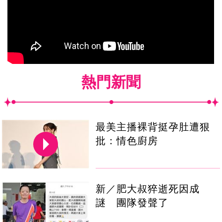
熱門新聞
最美主播裸背挺孕肚遭狠
批：情色廚房
新／肥大叔猝逝死因成
謎 團隊發聲了