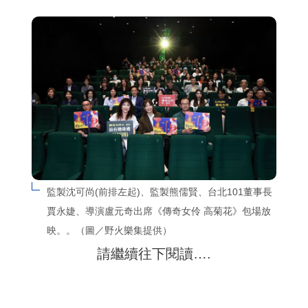
監製沈可尚(前排左起)、監製熊儒賢、台北101董事長
賈永婕、導演盧元奇出席《傳奇女伶 高菊花》包場放
映。。（圖／野火樂集提供）
請繼續往下閱讀….