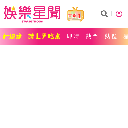
1
針線緣
請世界吃桌
即時
熱門
熱搜