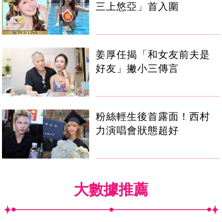
三上悠亞」首入圍
姜厚任揭「和女友前夫是
好友」撇小三傳言
粉絲輕生後首露面！西村
力演唱會狀態超好
大數據推薦