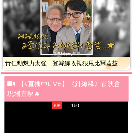
黃仁勳魅力太強 登韓綜收視狠甩比爾蓋茲
【#直播中LIVE】《針線緣》首映會
現場直擊🔥