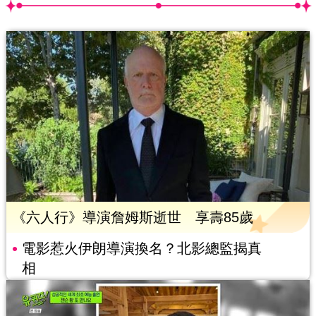
《六人行》導演詹姆斯逝世 享壽85歲
電影惹火伊朗導演換名？北影總監揭真
相