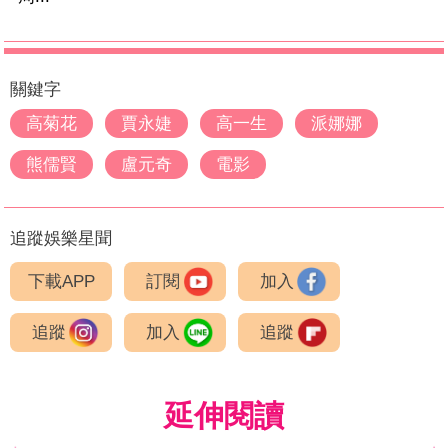
關鍵字
高菊花
賈永婕
高一生
派娜娜
熊儒賢
盧元奇
電影
追蹤娛樂星聞
下載APP
訂閱
加入
追蹤
加入
追蹤
延伸閱讀