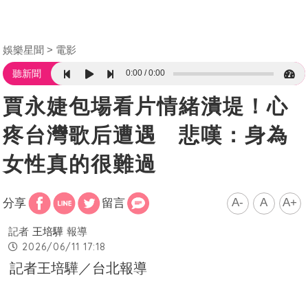
娛樂星聞
電影
0:00
0:00
聽新聞
賈永婕包場看片情緒潰堤！心
疼台灣歌后遭遇 悲嘆：身為
女性真的很難過
A-
A
A+
分享
留言
記者
王培驊
報導
2026/06/11 17:18
記者王培驊／台北報導