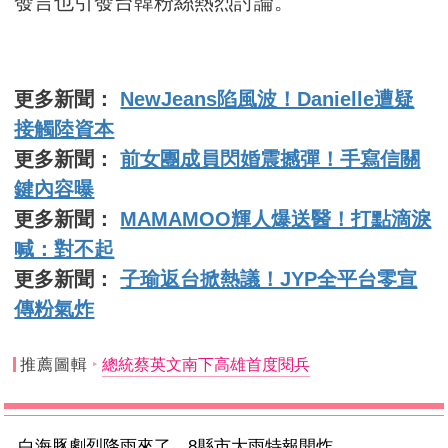
發言也引發台韓粉絲熱烈討論。
更多新聞：
NewJeans陷風波！Danielle遭疑
接觸陸資本
更多新聞：
前女團成員閃婚震撼彈！手寫信關
鍵內容曝
更多新聞：
MAMAMOO輝人爆送醫！打點滴淚
喊：對不起
更多新聞：
子瑜返台掀熱議！JYP全平台零宣
傳粉氣炸
推薦圖輯
總統蔡英文南下高雄首度閱兵
白海豚劇烈降雨來了 8縣市大雨特報開炸