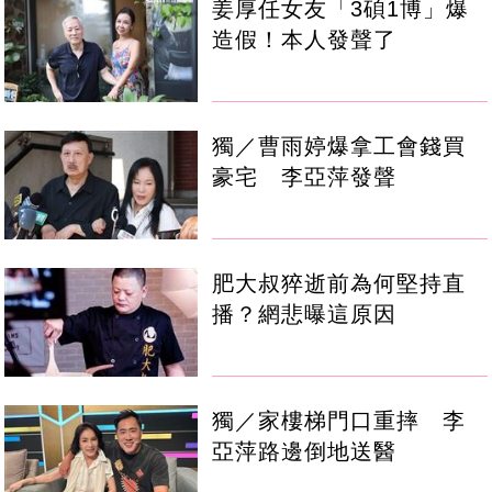
姜厚任女友「3碩1博」爆
造假！本人發聲了
獨／曹雨婷爆拿工會錢買
豪宅 李亞萍發聲
肥大叔猝逝前為何堅持直
播？網悲曝這原因
獨／家樓梯門口重摔 李
亞萍路邊倒地送醫