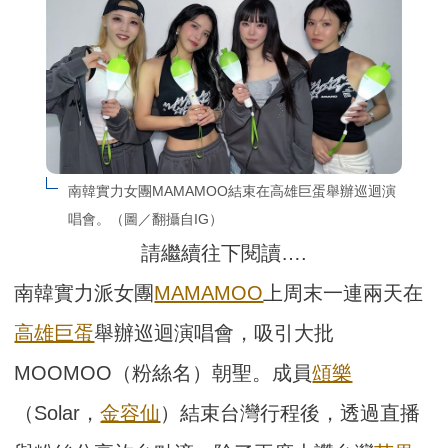
南韓實力女團MAMAMOO結束在高雄巨蛋舉辦巡迴演
唱會。（圖／翻攝自IG）
請繼續往下閱讀….
南韓實力派女團
MAMAMOO
上周末一連兩天在
高雄巨蛋
舉辦巡迴演唱會，吸引大批
MOOMOO（粉絲名）朝聖。成員
頌樂
（Solar，
金容仙
）結束台灣行程後，透過直播