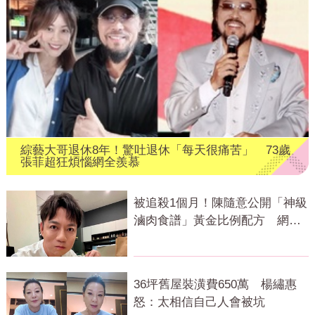
綜藝大哥退休8年！驚吐退休「每天很痛苦」 73歲
張菲超狂煩惱網全羨慕
被追殺1個月！陳隨意公開「神級
滷肉食譜」黃金比例配方 網全
暴動了
36坪舊屋裝潢費650萬 楊繡惠
怒：太相信自己人會被坑