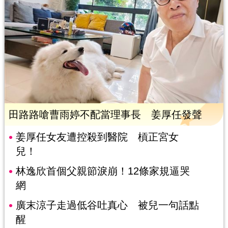
田路路嗆曹雨婷不配當理事長 姜厚任發聲
姜厚任女友遭控殺到醫院 槓正宮女
兒！
林逸欣首個父親節淚崩！12條家規逼哭
網
廣末涼子走過低谷吐真心 被兒一句話點
醒