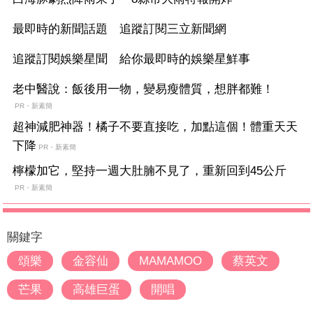
最即時的新聞話題 追蹤訂閱三立新聞網
追蹤訂閱娛樂星聞 給你最即時的娛樂星鮮事
老中醫說：飯後用一物，變易瘦體質，想胖都難！
PR・新素簡
超神減肥神器！橘子不要直接吃，加點這個！體重天天
下降
PR・新素簡
檸檬加它，堅持一週大肚腩不見了，重新回到45公斤
PR・新素簡
關鍵字
頌樂
金容仙
MAMAMOO
蔡英文
芒果
高雄巨蛋
開唱