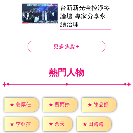
台新新光金控淨零
論壇 專家分享永
續治理
更多焦點+
熱門人物
★
姜厚任
★
曹雨婷
★
陳品妤
★
余天
★
李亞萍
★
田路路