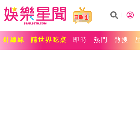
1
針線緣
請世界吃桌
即時
熱門
熱搜