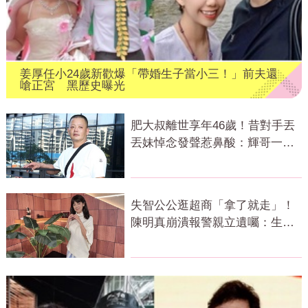
姜厚任小24歲新歡爆「帶婚生子當小三！」前夫還
嗆正宮 黑歷史曝光
肥大叔離世享年46歲！昔對手丟
丟妹悼念發聲惹鼻酸：輝哥一路
好走
失智公公逛超商「拿了就走」！
陳明真崩潰報警親立遺囑：生命
無常