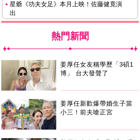
星爺《功夫女足》本月上映！佐藤健竟演
出
熱門新聞
姜厚任女友稱學歷「3碩1
博」 台大發聲了
姜厚任新歡爆帶婚生子當
小三！前夫嗆正宮