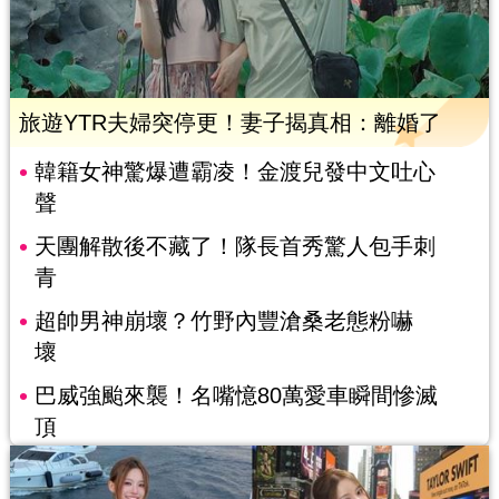
旅遊YTR夫婦突停更！妻子揭真相：離婚了
韓籍女神驚爆遭霸凌！金渡兒發中文吐心
聲
天團解散後不藏了！隊長首秀驚人包手刺
青
超帥男神崩壞？竹野內豐滄桑老態粉嚇
壞
巴威強颱來襲！名嘴憶80萬愛車瞬間慘滅
頂