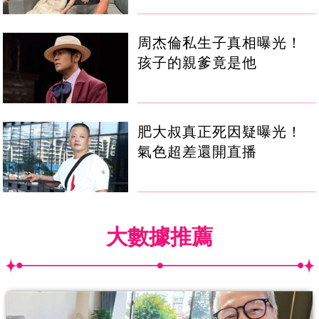
周杰倫私生子真相曝光！
孩子的親爹竟是他
肥大叔真正死因疑曝光！
氣色超差還開直播
大數據推薦