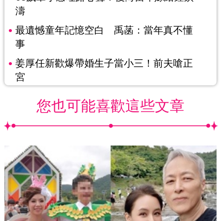
濤
最遺憾童年記憶空白 禹菡：當年真不懂
事
姜厚任新歡爆帶婚生子當小三！前夫嗆正
宮
您也可能喜歡這些文章