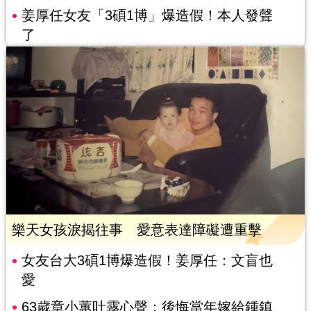
姜厚任女友「3碩1博」爆造假！本人發聲
了
樂天女孩淚揭往事 愛意表達障礙遭重擊
女友台大3碩1博爆造假！姜厚任：文盲也
愛
63歲章小蕙吐露心聲：後悔當年嫁給鍾鎮