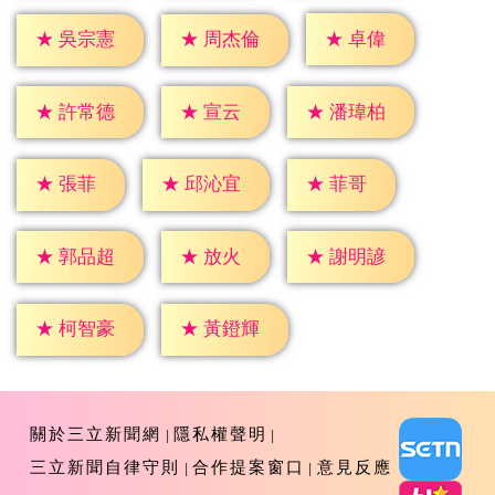
★
卓偉
★
吳宗憲
★
周杰倫
★
宣云
★
許常德
★
潘瑋柏
★
張菲
★
菲哥
★
邱沁宜
★
放火
★
郭品超
★
謝明諺
★
柯智豪
★
黃鐙輝
關於三立新聞網
隱私權聲明
三立新聞自律守則
合作提案窗口
意見反應