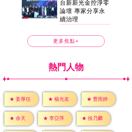
台新新光金控淨零
論壇 專家分享永
續治理
更多焦點+
熱門人物
★
姜厚任
★
楊光友
★
曹雨婷
★
余天
★
李亞萍
★
徐乃麟