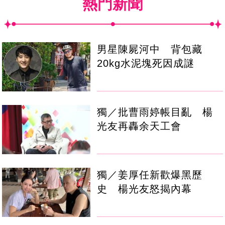
熱門新聞
男星陳屍河中 背包藏
20kg水泥塊死因成謎
獨／批曹雨婷帳目亂 楊
光友再轟余天工會
獨／姜厚任新歡爆黑歷
史 楊光友怒揭內幕