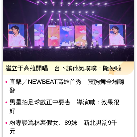
崔立于高雄開唱 台下讓他氣噗噗：隨便啦
直擊／NEWBEAT高雄首秀 震胸舞全場嗨
翻
男星拍足球戲正中要害 導演喊：效果很
好
粉專謾罵林襄假女、89妹 新北男罰9千
元