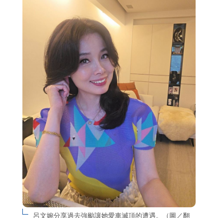
呂文婉分享過去強颱讓她愛車滅頂的遭遇。（圖／翻