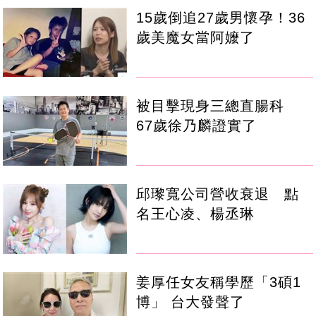
15歲倒追27歲男懷孕！36
歲美魔女當阿嬤了
被目擊現身三總直腸科
67歲徐乃麟證實了
邱瓈寬公司營收衰退 點
名王心凌、楊丞琳
姜厚任女友稱學歷「3碩1
博」 台大發聲了