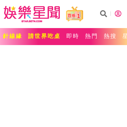
1
針線緣
請世界吃桌
即時
熱門
熱搜