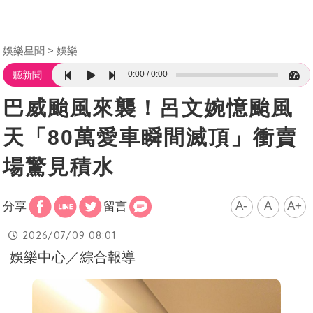
娛樂星聞
娛樂
0:00
0:00
聽新聞
巴威颱風來襲！呂文婉憶颱風
天「80萬愛車瞬間滅頂」衝賣
場驚見積水
A-
A
A+
分享
留言
2026/07/09 08:01
娛樂中心／綜合報導