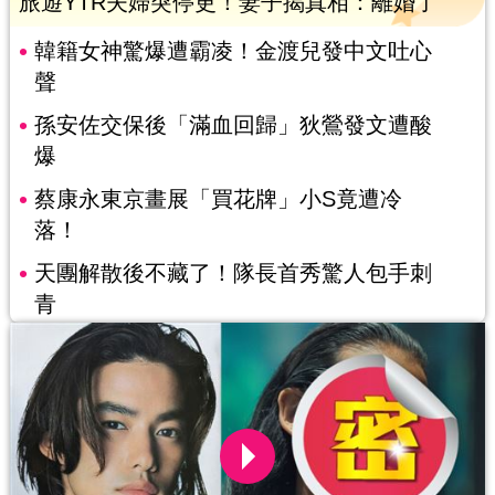
旅遊YTR夫婦突停更！妻子揭真相：離婚了
韓籍女神驚爆遭霸凌！金渡兒發中文吐心
聲
孫安佐交保後「滿血回歸」狄鶯發文遭酸
爆
蔡康永東京畫展「買花牌」小S竟遭冷
落！
天團解散後不藏了！隊長首秀驚人包手刺
青