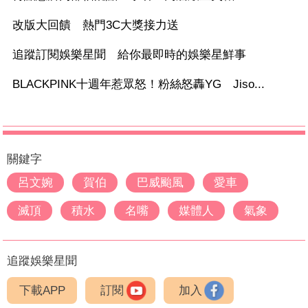
改版大回饋 熱門3C大獎接力送
追蹤訂閱娛樂星聞 給你最即時的娛樂星鮮事
BLACKPINK十週年惹眾怒！粉絲怒轟YG Jiso...
關鍵字
呂文婉
賀伯
巴威颱風
愛車
滅頂
積水
名嘴
媒體人
氣象
追蹤娛樂星聞
下載APP
訂閱
加入