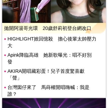
拋開阿湯哥光環 20歲舒莉初登台網改口
HIGHLIGHT掀回憶殺 擔心後輩太帥壓力
大
Apink降臨高雄 她新歌曝光：唱不好別
發
AKIRA開唱藏彩蛋！兒子首度驚喜獻
「聲」
台灣囡仔來了 馬蒔權開唱嗨喊：我是
誰？