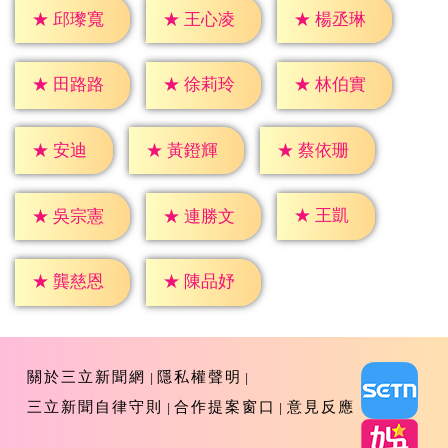
★
邱瓈寬
★
王心凌
★
楊丞琳
★
田路路
★
徐莉玲
★
林伯實
★
安迪
★
黃鐙輝
★
蔡依珊
★
王凱
★
吳宗憲
★
連勝文
★
龔慈恩
★
陳品妤
關於三立新聞網
隱私權聲明
三立新聞自律守則
合作提案窗口
意見反應