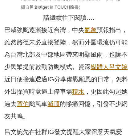
攝自呂文婉get in TOUCH臉書）
請繼續往下閱讀….
巴威強颱逐漸接近台灣，中央
氣象
預報指出，
雖然路徑未必直接登陸，然而外圍環流仍可能
為台灣北部及中部地區帶來明顯風雨，也讓不
少民眾提前啟動防颱模式。資深
媒體人
呂文婉
近日便接連透過IG分享備戰颱風的日常，怎料
外出採買時竟遇上停車場
積水
，更因此勾起她
過去
賀伯
颱風車
滅頂
的慘痛回憶，引發不少網
友共鳴。
呂文婉先在社群IG發文提醒大家留意天氣變