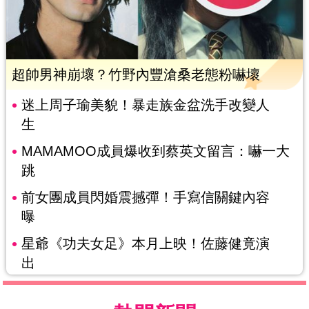
超帥男神崩壞？竹野內豐滄桑老態粉嚇壞
迷上周子瑜美貌！暴走族金盆洗手改變人
生
MAMAMOO成員爆收到蔡英文留言：嚇一大
跳
前女團成員閃婚震撼彈！手寫信關鍵內容
曝
星爺《功夫女足》本月上映！佐藤健竟演
出