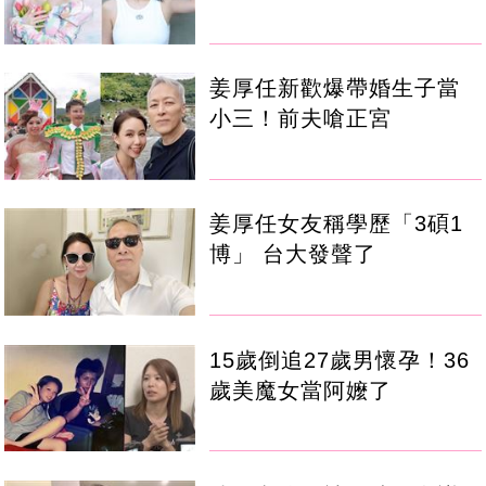
姜厚任新歡爆帶婚生子當
小三！前夫嗆正宮
姜厚任女友稱學歷「3碩1
博」 台大發聲了
15歲倒追27歲男懷孕！36
歲美魔女當阿嬤了