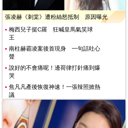
張凌赫《刺棠》遭粉絲怒抵制 原因曝光
梅西兒子挺C羅 狂喊皇馬氣笑球
王
南柱赫霸凌案後首現身 一句話吐心
聲
說好的不會痛呢！邊荷律打針痛到爆
哭
焦凡凡產後恢復神速！一張辣照掀熱
議