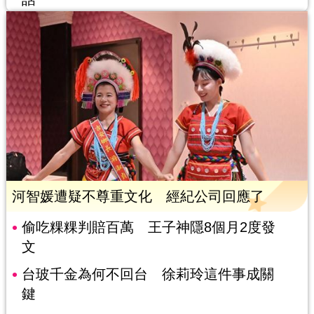
河智媛遭疑不尊重文化 經紀公司回應了
偷吃粿粿判賠百萬 王子神隱8個月2度發
文
台玻千金為何不回台 徐莉玲這件事成關
鍵