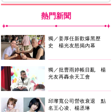
熱門新聞
獨／姜厚任新歡爆黑歷
史 楊光友怒揭內幕
獨／批曹雨婷帳目亂 楊
光友再轟余天工會
邱瓈寬公司營收衰退 點
名王心凌、楊丞琳