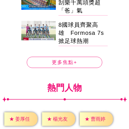
刮樂千萬頭獎超
「爸」氣
8國球員齊聚高
雄 Formosa 7s
掀足球熱潮
更多焦點+
熱門人物
★
姜厚任
★
楊光友
★
曹雨婷