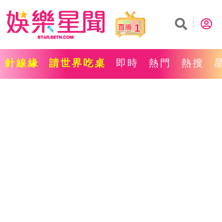
1
針線緣
請世界吃桌
即時
熱門
熱搜