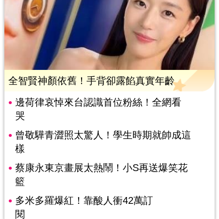
全智賢神顏依舊！手背卻露餡真實年齡
邊荷律哀悼來台認識首位粉絲！全網看
哭
曾敬驊青澀照太驚人！學生時期就帥成這
樣
蔡康永東京畫展太熱鬧！小S再送爆笑花
籃
多米多羅爆紅！靠酸人衝42萬訂
閱