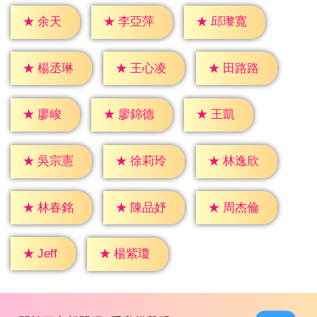
★
余天
★
李亞萍
★
邱瓈寬
★
楊丞琳
★
王心凌
★
田路路
★
廖峻
★
王凱
★
廖錦德
★
吳宗憲
★
徐莉玲
★
林逸欣
★
林春銘
★
陳品妤
★
周杰倫
★
Jeff
★
楊紫瓊