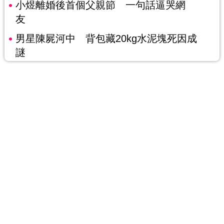
小煜離婚後首個父親節 一句話逼哭網
友
男星陳屍河中 背包藏20kg水泥塊死因成
謎