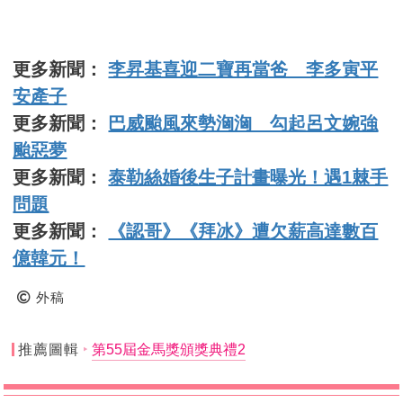
更多新聞：
李昇基喜迎二寶再當爸 李多寅平
安產子
更多新聞：
巴威颱風來勢洶洶 勾起呂文婉強
颱惡夢
更多新聞：
泰勒絲婚後生子計畫曝光！遇1棘手
問題
更多新聞：
《認哥》《拜冰》遭欠薪高達數百
億韓元！
外稿
推薦圖輯
第55屆金馬獎頒獎典禮2