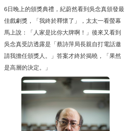
6日晚上的頒獎典禮，紀蔚然看到吳念真頒發最
佳戲劇獎，「我終於釋懷了」，太太一看螢幕
馬上說：「人家是比你大牌啊！」後來又看到
吳念真受訪透露是「蔡詩萍局長親自打電話邀
請我擔任頒獎人。」答案才終於揭曉，「果然
是高層的決定。」