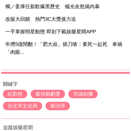
獨／姜厚任新歡爆黑歷史 楊光友怒揭內幕
改版大回饋 熱門3C大獎接力送
一手掌握明星動態 即刻下載娛樂星聞APP
年撈5億鬧翻！「肥大叔」插刀嗆：要死一起死 車禍
「肉眼...
關鍵字
紀蔚然
最佳戲劇獎
非誠勿擾
台北市文化局
蔡詩萍
追蹤娛樂星聞