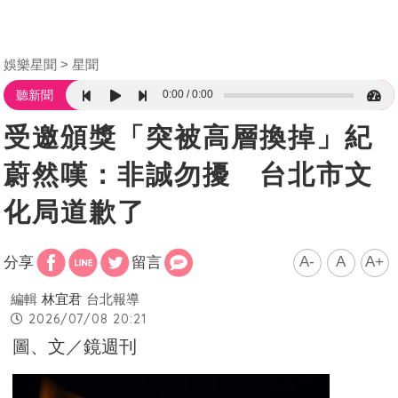
娛樂星聞
星聞
0:00
0:00
聽新聞
受邀頒獎「突被高層換掉」紀
蔚然嘆：非誠勿擾 台北市文
化局道歉了
A-
A
A+
分享
留言
編輯
林宜君
台北報導
2026/07/08 20:21
圖、文／鏡週刊