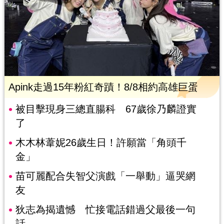
Apink走過15年粉紅奇蹟！8/8相約高雄巨蛋
被目擊現身三總直腸科 67歲徐乃麟證實
了
木木林葦妮26歲生日！許願當「角頭千
金」
苗可麗配合失智父演戲「一舉動」逼哭網
友
狄志為揭遺憾 忙接電話錯過父最後一句
話