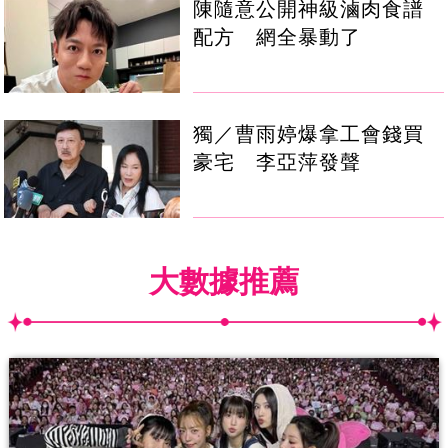
陳隨意公開神級滷肉食譜
配方 網全暴動了
獨／曹雨婷爆拿工會錢買
豪宅 李亞萍發聲
大數據推薦