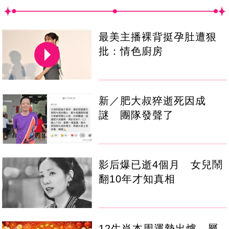
最美主播裸背挺孕肚遭狠
批：情色廚房
新／肥大叔猝逝死因成
謎 團隊發聲了
影后爆已逝4個月 女兒鬧
翻10年才知真相
12生肖本周運勢出爐 屬