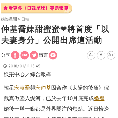
看更多《日韓星球》專題報導
娛樂星聞
日韓
仲基喬妹甜蜜蜜❤將首度「以
夫妻身分」公開出席這活動
A-
A
A+
分享
留言
2018/01/11 15:45
娛樂中心／綜合報導
韓星
宋慧喬
與
宋仲基
因合作《太陽的後裔》假
戲真做墜入愛河，已於去年10月底完成
婚禮
，
婚後一舉一動都是外界關注的焦點。近日恰逢