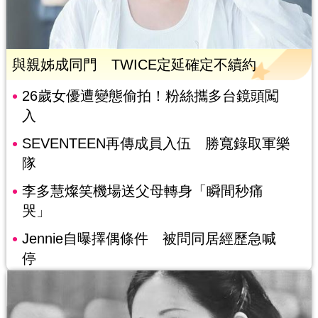
與親姊成同門 TWICE定延確定不續約
26歲女優遭變態偷拍！粉絲攜多台鏡頭闖
入
SEVENTEEN再傳成員入伍 勝寬錄取軍樂
隊
李多慧燦笑機場送父母轉身「瞬間秒痛
哭」
Jennie自曝擇偶條件 被問同居經歷急喊
停