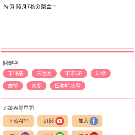
特價 隨身7格分藥盒
PR
關鍵字
宋仲基
宋慧喬
宋宋CP
結婚
婚禮
夫妻
巴黎時裝周
追蹤娛樂星聞
下載APP
訂閱
加入