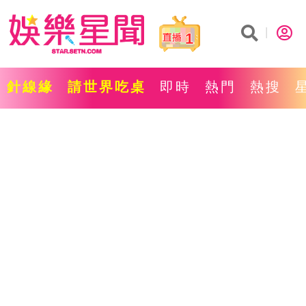
1
針線緣
請世界吃桌
即時
熱門
熱搜