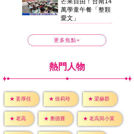
芒果自由！台南14
萬學童午餐「整顆
愛文」
更多焦點+
熱門人物
★
姜厚任
★
徐莉玲
★
梁赫群
★
老高
★
奧德賽
★
老高與小茉