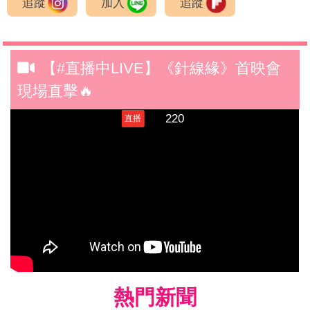
追蹤
加入
追蹤
【#直播中LIVE】《針線緣》首映會
現場直擊🔥
熱門新聞