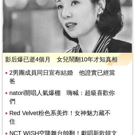
影后爆已逝4個月 女兒鬧翻10年才知真相
2男團成員同日宣布結婚 他證實已經當
爸
natori開唱人氣爆棚 嗨喊：超級喜歡你
們
Red Velvet粉色系美炸！女神魅力藏不
住
NCT WISH空降舞台帥翻！獻唱新歌韓文