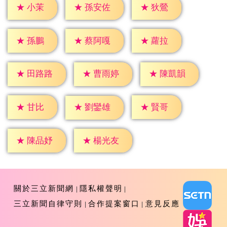
★
小茉
★
狄鶯
★
孫安佐
★
孫鵬
★
蘿拉
★
蔡阿嘎
★
田路路
★
曹雨婷
★
陳凱韻
★
甘比
★
賢哥
★
劉鑾雄
★
陳品妤
★
楊光友
關於三立新聞網
隱私權聲明
三立新聞自律守則
合作提案窗口
意見反應