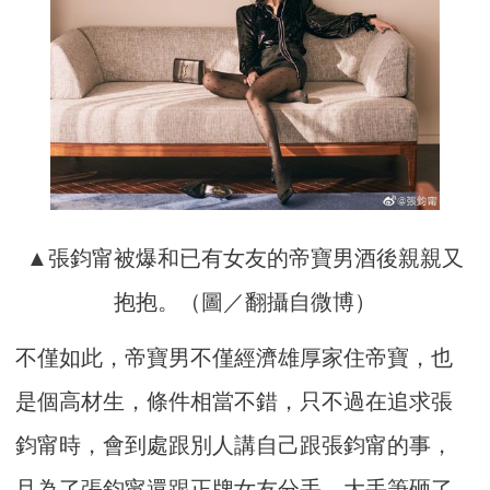
▲張鈞甯被爆和已有女友的帝寶男酒後親親又
抱抱。（圖／翻攝自微博）
不僅如此，帝寶男不僅經濟雄厚家住帝寶，也
是個高材生，條件相當不錯，只不過在追求張
鈞甯時，會到處跟別人講自己跟張鈞甯的事，
且為了張鈞甯還跟正牌女友分手，大手筆砸了