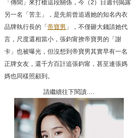
「傳聞」來打槍這段關係，今（2）日週刊揭露
另一名「苦主」，是先前曾追過她的知名內衣
品牌執行長的「
帝寶男
」，不僅砸大錢請她代
言，尺度還相當小，張鈞甯撩帝寶男的「謝
卡」也被曝光，但沒想到帝寶男其實早有一名
正牌女友，還千方百計追張鈞甯，甚至連張媽
媽也同樣照顧到。
請繼續往下閱讀….