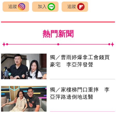
追蹤
加入
追蹤
熱門新聞
獨／曹雨婷爆拿工會錢買
豪宅 李亞萍發聲
獨／家樓梯門口重摔 李
亞萍路邊倒地送醫