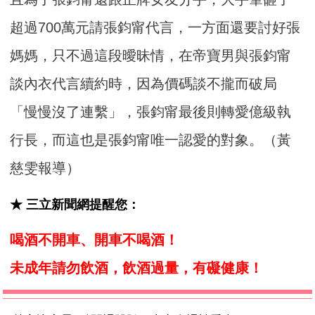
超過700萬元請張鈞甯代言，一方面還要討好張
媽媽，只不過這段曖昧情，在帝寶男與張鈞甯
談內衣代言續約時，因為價碼談不攏而破局
「慢慢沒了連繫」，張鈞甯最後則轉愛億級執
行長，而這也是張鈞甯唯一認愛的對象。（黃
慈雯報導）
★ 三立新聞網提醒您：
喝酒不開車、開車不喝酒！
未成年請勿飲酒，飲酒過量，有礙健康！