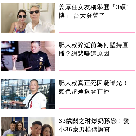
姜厚任女友稱學歷「3碩1
博」 台大發聲了
肥大叔猝逝前為何堅持直
播？網悲曝這原因
肥大叔真正死因疑曝光！
氣色超差還開直播
63歲關之琳爆奶孫戀！愛
小36歲男模傳證實