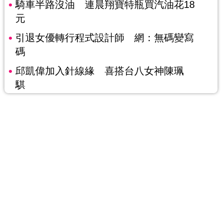
騎車半路沒油 連晨翔寶特瓶買汽油花18
元
引退女優轉行程式設計師 網：無碼變寫
碼
邱凱偉加入針線緣 喜搭台八女神陳珮
騏