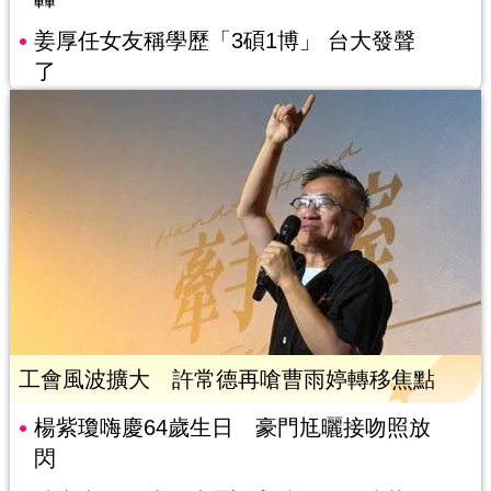
姜厚任女友稱學歷「3碩1博」 台大發聲
了
工會風波擴大 許常德再嗆曹雨婷轉移焦點
楊紫瓊嗨慶64歲生日 豪門尪曬接吻照放
閃