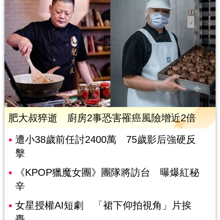
肥大叔猝逝 廚房2事恐害罹癌風險增近2倍
遭小38歲前任討2400萬 75歲影后強硬反
擊
《KPOP獵魔女團》團隊將訪台 曝爆紅秘
辛
女星授權AI短劇 「裙下仰拍視角」片挨
轟