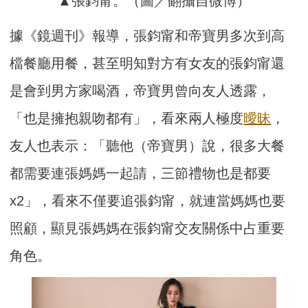
▲張鈞甯。（圖／翻攝自微博）
據《鏡週刊》報導，張鈞甯和帝寶男多次到高
檔餐廳用餐，甚至明知對方有女友的張鈞甯還
是會到男方家喝酒，帝寶男曾向友人透露，
「也是擁抱親吻都有」，看來兩人極度
曖昧
，
友人也表示：「聽他（帝寶男）說，很多大餐
都需要連張媽媽一起請，三節禮物也是都要
x2」，看來不僅要追張鈞甯，就連當媽媽也要
照顧，顯見張媽媽在張鈞甯交友關係中占重要
角色。