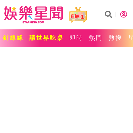
1
針線緣
請世界吃桌
即時
熱門
熱搜