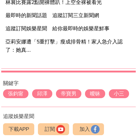
林襄比賽露2點開裸體趴！上空全裸被看光
最即時的新聞話題 追蹤訂閱三立新聞網
追蹤訂閱娛樂星聞 給你最即時的娛樂星鮮事
亞莉安娜遭「5重打擊」瘦成排骨精！家人急介入認
了：她真...
關鍵字
張鈞甯
邱澤
帝寶男
曖昧
小三
追蹤娛樂星聞
下載APP
訂閱
加入