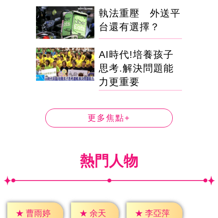
執法重壓 外送平
台還有選擇？
AI時代!培養孩子
思考.解決問題能
力更重要
更多焦點+
熱門人物
★
余天
★
曹雨婷
★
李亞萍