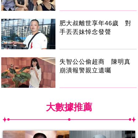
肥大叔離世享年46歲 對
手丟丟妹悼念發聲
失智公公偷超商 陳明真
崩潰報警親立遺囑
大數據推薦