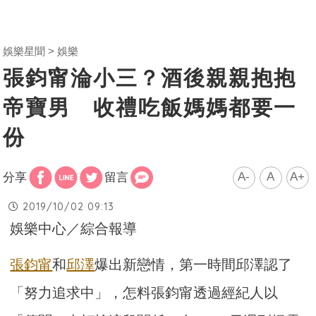
娛樂星聞
娛樂
張鈞甯淪小三？酒後親親抱抱
帝寶男 收禮吃飯媽媽都要一
份
A-
A
A+
分享
留言
2019/10/02 09:13
娛樂中心／綜合報導
張鈞甯
和
邱澤
爆出新戀情，第一時間邱澤認了
「努力追求中」，怎料張鈞甯透過經紀人以