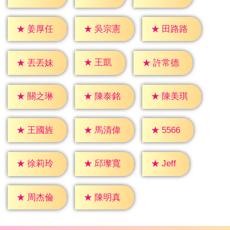
★
姜厚任
★
吳宗憲
★
田路路
★
王凱
★
丟丟妹
★
許常德
★
關之琳
★
陳泰銘
★
陳美琪
★
5566
★
王國旌
★
馬清偉
★
Jeff
★
徐莉玲
★
邱瓈寬
★
周杰倫
★
陳明真