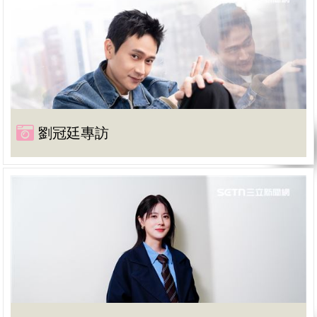
劉冠廷專訪